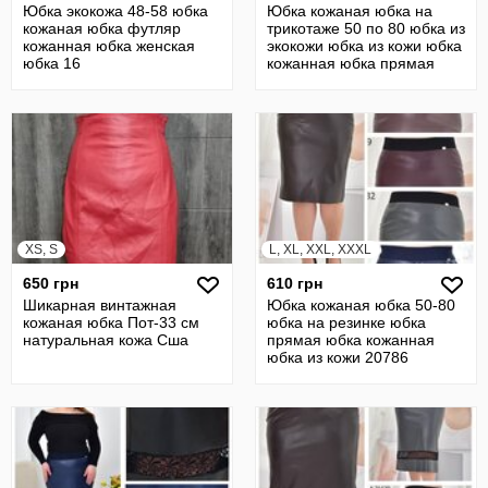
Юбка экокожа 48-58 юбка
Юбка кожаная юбка на
кожаная юбка футляр
трикотаже 50 по 80 юбка из
кожанная юбка женская
экокожи юбка из кожи юбка
юбка 16
кожанная юбка прямая
22637
XS, S
L, XL, XXL, XXXL
650 грн
610 грн
Шикарная винтажная
Юбка кожаная юбка 50-80
кожаная юбка Пот-33 см
юбка на резинке юбка
натуральная кожа Сша
прямая юбка кожанная
юбка из кожи 20786