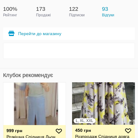
100%
173
122
93
Рейтинг
Продажі
Підписки
Відгуки
Перейти до магазину
Клубок рекомендує
L, XL, XXL
450 грн
999 грн
Розпродаж Спідниця довга
Розкішна Спідниця Льон ,