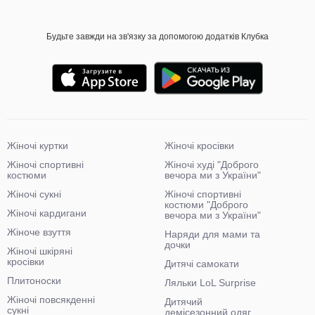
Будьте завжди на зв'язку за допомогою додатків Клубка
Жіночі куртки
Жіночі кросівки
Жіночі спортивні
Жіночі худі "Доброго
костюми
вечора ми з України"
Жіночі сукні
Жіночі спортивні
костюми "Доброго
Жіночі кардигани
вечора ми з України"
Жіноче взуття
Наряди для мами та
дочки
Жіночі шкіряні
кросівки
Дитячі самокати
Плитоноски
Ляльки LoL Surprise
Жіночі повсякденні
Дитячий
сукні
демісезонний одяг