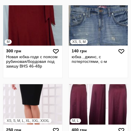
M
XS, S, M
300 грн
140 грн
Новая юбка-годе с поясом
юбка , джинс, с
рубиновая/бордовая под
потертостями, с-м
замшу BHS 46-48р
XS, S, M, L, XL, XXL, XXXL
M, L
250 грн
400 грн