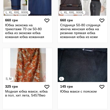
L, XL, XXL, XXXL
L, XL, XXL, XXXL
660 грн
660 грн
Юбка экокожа на
Спідниця 50-80 спідниця
трикотаже 70 см 50-80
жіноча женская юбка на
юбка из экокожи юбка
резинке прямая юбка
кожаная юбка кожанная
кожанная юбка из кожи
юбка прямая 23532
21139
S, M
L
325 грн
145 грн
Модная юбка макси, юбка
Юбка макси с пояском
в пол, хит лета, 54578мо