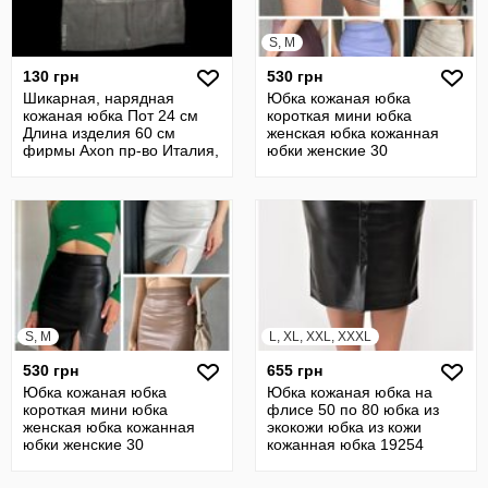
S, M
130 грн
530 грн
Шикарная, нарядная
Юбка кожаная юбка
кожаная юбка Пот 24 см
короткая мини юбка
Длина изделия 60 см
женская юбка кожанная
фирмы Axon пр-во Италия,
юбки женские 30
б/у
S, M
L, XL, XXL, XXXL
530 грн
655 грн
Юбка кожаная юбка
Юбка кожаная юбка на
короткая мини юбка
флисе 50 по 80 юбка из
женская юбка кожанная
экокожи юбка из кожи
юбки женские 30
кожанная юбка 19254