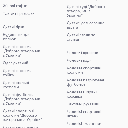
Жіночі кофти
Дитячі худі "Доброго
вечора, ми з
Тактичні рюкзаки
України"
Дитяче демісезонне
Дитячі гірки
взуття
Будиночки для
Дитячі столи та
ляльок
стільці
Дитячі костюми
"Доброго вечора ми
Чоловічі кросівки
з України"
Чоловічі кеди
Одяг дитячий
Чоловічі спортивні
Дитячі костюми-
костюми
трійка
Чоловічі патріотичні
Дитячі шкільні
футболки
костюми
Чоловічі шкіряні
Дитячі футболки
кросівки
"Доброго вечора ми
з України"
Тактичні рукавиці
Дитячі спортивні
Чоловічі спортивні
костюми "Доброго
штани
вечора ми з України"
Чоловічі толстовки
Дитячі велосипеди