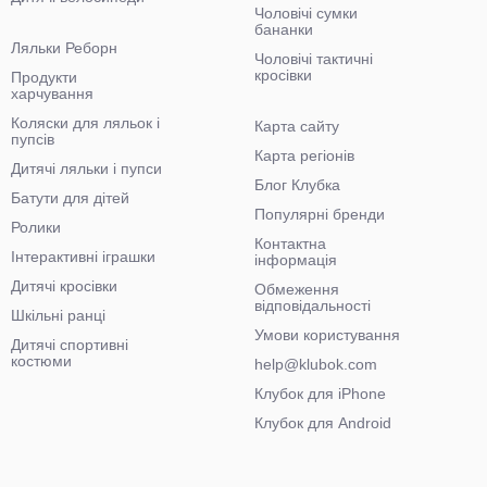
Чоловічі сумки
бананки
Ляльки Реборн
Чоловічі тактичні
кросівки
Продукти
харчування
Коляски для ляльок і
Карта сайту
пупсів
Карта регіонів
Дитячі ляльки і пупси
Блог Клубка
Батути для дітей
Популярні бренди
Ролики
Контактна
Інтерактивні іграшки
інформація
Дитячі кросівки
Обмеження
відповідальності
Шкільні ранці
Умови користування
Дитячі спортивні
костюми
help@klubok.com
Клубок для iPhone
Клубок для Android