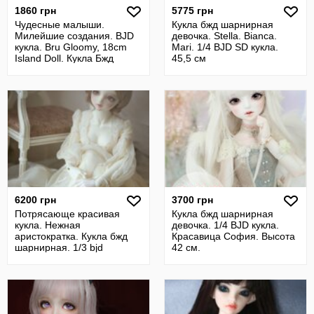
1860 грн
5775 грн
Чудесные малыши.
Кукла бжд шарнирная
Милейшие создания. BJD
девочка. Stella. Bianca.
кукла. Bru Gloomy, 18cm
Mari. 1/4 BJD SD кукла.
Island Doll. Кукла Бжд
45,5 см
6200 грн
3700 грн
Потрясающе красивая
Кукла бжд шарнирная
кукла. Нежная
девочка. 1/4 BJD кукла.
аристократка. Кукла бжд
Красавица София. Высота
шарнирная. 1/3 bjd
42 см.