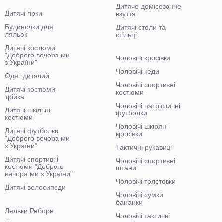
Дитяче демісезонне
Дитячі гірки
взуття
Будиночки для
Дитячі столи та
ляльок
стільці
Дитячі костюми
"Доброго вечора ми
Чоловічі кросівки
з України"
Чоловічі кеди
Одяг дитячий
Чоловічі спортивні
Дитячі костюми-
костюми
трійка
Чоловічі патріотичні
Дитячі шкільні
футболки
костюми
Чоловічі шкіряні
Дитячі футболки
кросівки
"Доброго вечора ми
з України"
Тактичні рукавиці
Дитячі спортивні
Чоловічі спортивні
костюми "Доброго
штани
вечора ми з України"
Чоловічі толстовки
Дитячі велосипеди
Чоловічі сумки
бананки
Ляльки Реборн
Чоловічі тактичні