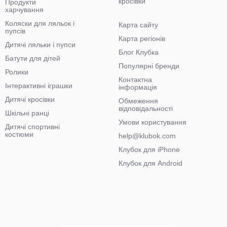
кросівки
Продукти
харчування
Коляски для ляльок і
Карта сайту
пупсів
Карта регіонів
Дитячі ляльки і пупси
Блог Клубка
Батути для дітей
Популярні бренди
Ролики
Контактна
Інтерактивні іграшки
інформація
Дитячі кросівки
Обмеження
відповідальності
Шкільні ранці
Умови користування
Дитячі спортивні
костюми
help@klubok.com
Клубок для iPhone
Клубок для Android