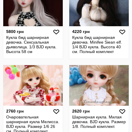
5800 грн
4220 грн
Кукла бжд шарнирная
Кукла бжд шарнирная
девочка. Сексуальная
девочка. Minifee Siean elf.
дьяволица. 1/3 BJD кукла.
1/4 BJD кукла. Высота 40
Высота 58 см
см. Полный комплект
2760 грн
2620 грн
Очаровательная
Шарнирная кукла. Милая
шарнирная кукла Мелисса.
девочка. BJD кукла. Размер
BJD кукла. Размер 1/6 26
1/8. Полный комплект.
см. Полный комплект.