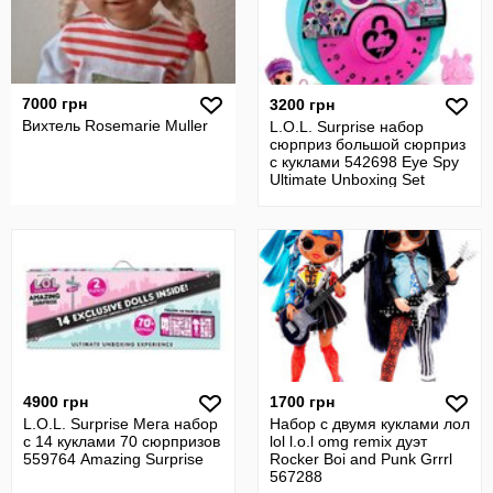
7000 грн
3200 грн
Вихтель Rosemarie Muller
L.O.L. Surprise набор
сюрприз большой сюрприз
с куклами 542698 Eye Spy
Ultimate Unboxing Set
4900 грн
1700 грн
L.O.L. Surprise Мега набор
Набор с двумя куклами лол
с 14 куклами 70 сюрпризов
lol l.o.l omg remix дуэт
559764 Amazing Surprise
Rocker Boi and Punk Grrrl
567288