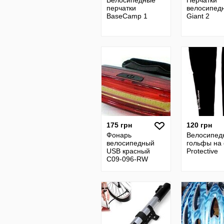
Велосипедные
Перчатки
перчатки
велосипед
BaseCamp 1
Giant 2
175 грн
120 грн
Фонарь
Велосипед
велосипедный
гольфы на
USB красный
Protective
C09-096-RW