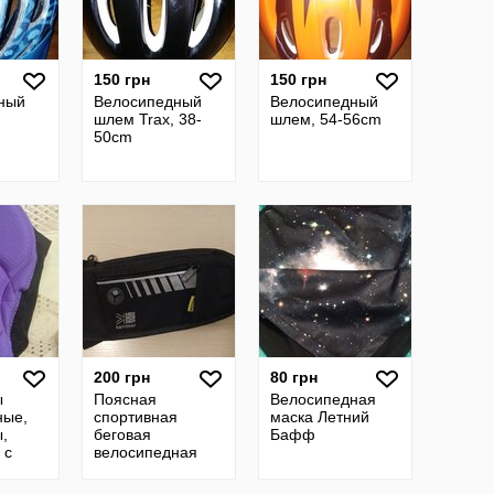
150 грн
150 грн
ный
Велосипедный
Велосипедный
шлем Trax, 38-
шлем, 54-56cm
50cm
200 грн
80 грн
ы
Поясная
Велосипедная
ные,
спортивная
маска Летний
,
беговая
Бафф
 с
велосипедная
сумка karrimor
отражатели