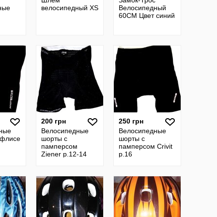
Шлем
Замок-Трос
ные
велосипедный XS
Велосипедный
60СМ Цвет синий
200 грн
250 грн
ные
Велосипедные
Велосипедные
 флисе
шорты с
шорты с
памперсом
памперсом Crivit
Ziener р.12-14
р.16