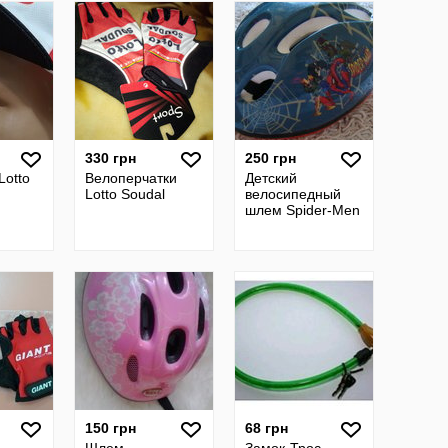
330 грн
250 грн
Lotto
Велоперчатки
Детский
Lotto Soudal
велосипедный
шлем Spider-Men
150 грн
68 грн