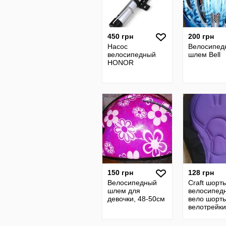
450 грн
200 грн
Насос
Велосипед
велосипедный
шлем Bell
HONOR
150 грн
128 грн
Велосипедный
Craft шорт
шлем для
велосипед
девочки, 48-50см
вело шорты
велотрейки
памперсом