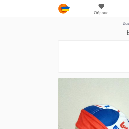
Обране
Дош