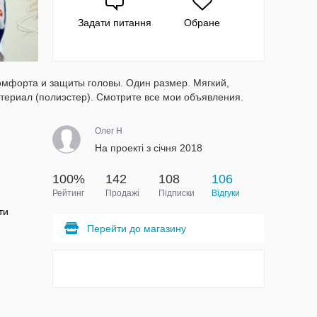
Задати питання
Обране
омфорта и защиты головы. Один размер. Мягкий,
ериал (полиэстер). Смотрите все мои объявления.
Олег H
На проекті з січня 2018
100%
142
108
106
Рейтинг
Продажі
Підписки
Відгуки
ти
Перейти до магазину