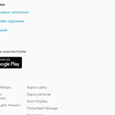
мка
ирені запитання
жба підтримки
ький
ою додатків Клубка
Реборн
Карта сайту
и
Карта регіонів
ння
Блог Клубка
для ляльок і
Популярні бренди