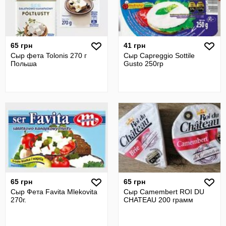
65 грн
41 грн
Сыр фета Tolonis 270 г
Сыр Capreggio Sottile
Польша
Gusto 250гр
65 грн
65 грн
Сыр Фета Favita Mlekovita
Сыр Camembert ROI DU
270г.
CHATEAU 200 грамм