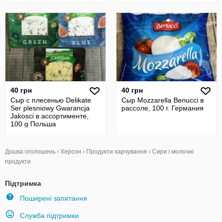
40 грн
40 грн
Сыр с плесенью Delikate
Сыр Mozzarella Benucci в
Ser plesniowy Gwarancja
рассоле, 100 г. Германия
Jakosci в ассортименте,
100 g Польша
Дошка оголошень
›
Херсон
›
Продукти харчування
›
Сири і молочні
продукти
Підтримка
Поширені запитання
Служба підтримки