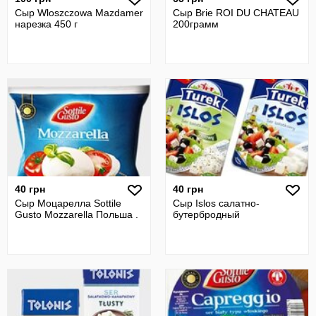
Сыр Wloszczowa Mazdamer
Сыр Brie ROI DU CHATEAU
нарезка 450 г
200грамм
40 грн
40 грн
Сыр Моцарелла Sottile
Сыр Islos салатно-
Gusto Mozzarella Польша .
бутербродный