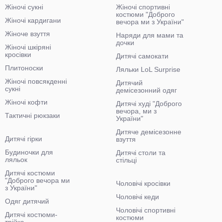
Жіночі сукні
Жіночі спортивні
костюми "Доброго
Жіночі кардигани
вечора ми з України"
Жіноче взуття
Наряди для мами та
дочки
Жіночі шкіряні
кросівки
Дитячі самокати
Плитоноски
Ляльки LoL Surprise
Жіночі повсякденні
Дитячий
сукні
демісезонний одяг
Жіночі кофти
Дитячі худі "Доброго
вечора, ми з
Тактичні рюкзаки
України"
Дитяче демісезонне
Дитячі гірки
взуття
Будиночки для
Дитячі столи та
ляльок
стільці
Дитячі костюми
"Доброго вечора ми
Чоловічі кросівки
з України"
Чоловічі кеди
Одяг дитячий
Чоловічі спортивні
Дитячі костюми-
костюми