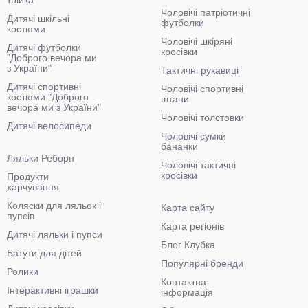
трійка
Чоловічі патріотичні
Дитячі шкільні
футболки
костюми
Чоловічі шкіряні
Дитячі футболки
кросівки
"Доброго вечора ми
з України"
Тактичні рукавиці
Дитячі спортивні
Чоловічі спортивні
костюми "Доброго
штани
вечора ми з України"
Чоловічі толстовки
Дитячі велосипеди
Чоловічі сумки
бананки
Ляльки Реборн
Чоловічі тактичні
кросівки
Продукти
харчування
Коляски для ляльок і
Карта сайту
пупсів
Карта регіонів
Дитячі ляльки і пупси
Блог Клубка
Батути для дітей
Популярні бренди
Ролики
Контактна
Інтерактивні іграшки
інформація