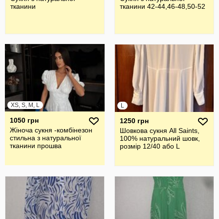
тканини
тканини 42-44,46-48,50-52
XS, S, M, L
L
1050 грн
1250 грн
Жіноча сукня -комбінезон
Шовкова cукня All Saints,
стильна з натуральної
100% натуральний шовк,
тканини прошва
розмір 12/40 або L