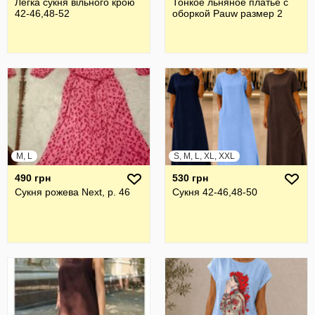
Легка сукня вільного крою
Тонкое льняное платье с
42-46,48-52
оборкой Pauw размер 2
M, L
S, M, L, XL, XXL
490 грн
530 грн
Сукня рожева Next, р. 46
Сукня 42-46,48-50