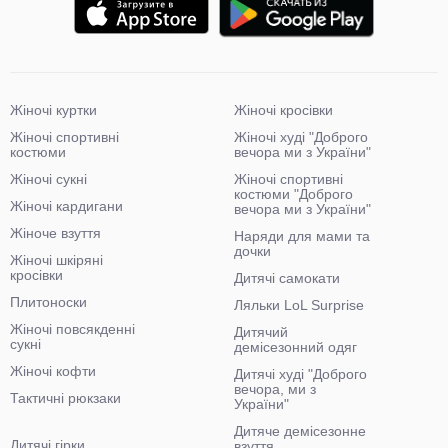
Жіночі куртки
Жіночі кросівки
Жіночі спортивні
Жіночі худі "Доброго
костюми
вечора ми з України"
Жіночі сукні
Жіночі спортивні
костюми "Доброго
Жіночі кардигани
вечора ми з України"
Жіноче взуття
Наряди для мами та
дочки
Жіночі шкіряні
кросівки
Дитячі самокати
Плитоноски
Ляльки LoL Surprise
Жіночі повсякденні
Дитячий
сукні
демісезонний одяг
Жіночі кофти
Дитячі худі "Доброго
вечора, ми з
Тактичні рюкзаки
України"
Дитяче демісезонне
Дитячі гірки
взуття