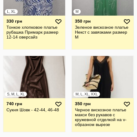
L, XL
M
330 грн
350 грн
Тонкое хлопковое платье
Зеленое вискозное платье
рубашка Примарк размер
Некст с завязками размер
12-14 оверсайз
М
S, M, L, XL
M, L, XL, XXL
740 грн
350 грн
Сукня Шовк - 42-44, 46-48
Черное вискозное платье
макси без рукавов с
кружевной отделкой на v-
образном вырезе