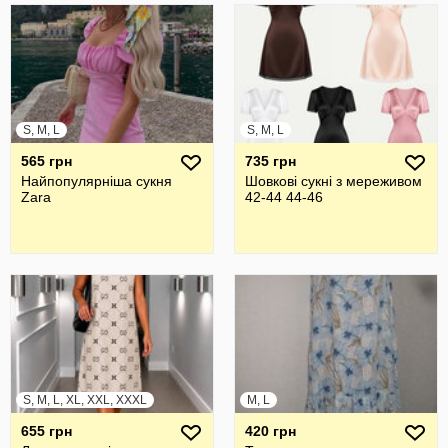
S, M, L
S, M, L
565 грн
735 грн
Найпопулярніша сукня
Шовкові сукні з мереживом
Zara
42-44 44-46
S, M, L, XL, XXL, XXXL
M, L
655 грн
420 грн