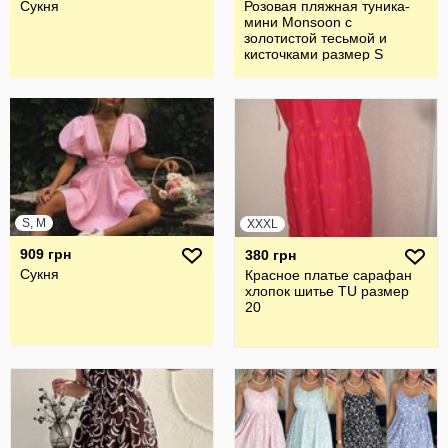
Сукня
Розовая пляжная туника-
мини Monsoon с
золотистой тесьмой и
кисточками размер S
S, M
XXXL
909 грн
380 грн
Сукня
Красное платье сарафан
хлопок шитье TU размер
20