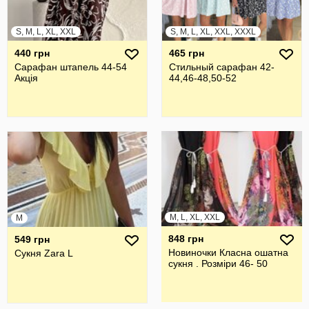
S, M, L, XL, XXL
S, M, L, XL, XXL, XXXL
440 грн
465 грн
Сарафан штапель 44-54
Стильный сарафан 42-
Акція
44,46-48,50-52
M, L, XL, XXL
M
848 грн
549 грн
Новиночки Класна ошатна
Сукня Zara L
сукня . Розміри 46- 50