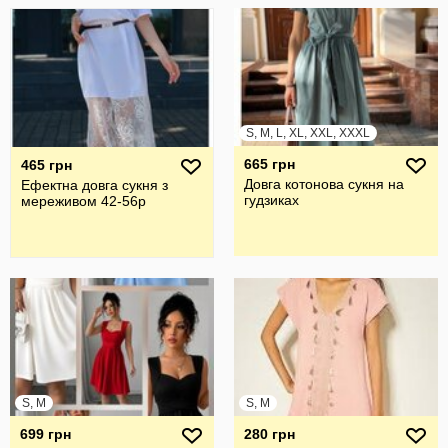
S, M, L, XL, XXL, XXXL
665 грн
465 грн
Довга котонова сукня на
Ефектна довга сукня з
гудзиках
мереживом 42-56р
S, M
S, M
699 грн
280 грн