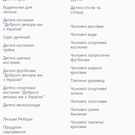
Будиночки для
Дитячі столи та
ляльок
стільці
Дитячі костюми
"Доброго вечора ми
Чоловічі кросівки
з України"
Чоловічі кеди
Одяг дитячий
Чоловічі спортивні
Дитячі костюми-
костюми
трійка
Чоловічі патріотичні
Дитячі шкільні
футболки
костюми
Чоловічі шкіряні
Дитячі футболки
кросівки
"Доброго вечора ми
з України"
Тактичні рукавиці
Дитячі спортивні
Чоловічі спортивні
костюми "Доброго
штани
вечора ми з України"
Чоловічі толстовки
Дитячі велосипеди
Чоловічі сумки
бананки
Ляльки Реборн
Чоловічі тактичні
кросівки
Продукти
харчування