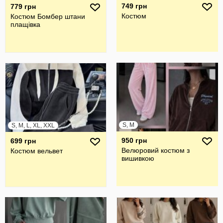
749 грн
779 грн
Костюм
Костюм Бомбер штани
плащівка
S, M
S, M, L, XL, XXL
950 грн
699 грн
Велюровий костюм з
Костюм вельвет
вишивкою