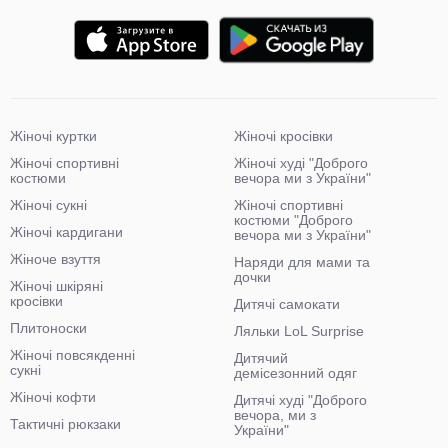
Жіночі куртки
Жіночі кросівки
Жіночі спортивні
Жіночі худі "Доброго
костюми
вечора ми з України"
Жіночі сукні
Жіночі спортивні
костюми "Доброго
Жіночі кардигани
вечора ми з України"
Жіноче взуття
Наряди для мами та
дочки
Жіночі шкіряні
кросівки
Дитячі самокати
Плитоноски
Ляльки LoL Surprise
Жіночі повсякденні
Дитячий
сукні
демісезонний одяг
Жіночі кофти
Дитячі худі "Доброго
вечора, ми з
Тактичні рюкзаки
України"