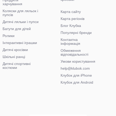
Продукти
харчування
Коляски для ляльок і
Карта сайту
пупсів
Карта регіонів
Дитячі ляльки і пупси
Блог Клубка
Батути для дітей
Популярні бренди
Ролики
Контактна
Інтерактивні іграшки
інформація
Дитячі кросівки
Обмеження
відповідальності
Шкільні ранці
Умови користування
Дитячі спортивні
костюми
help@klubok.com
Клубок для iPhone
Клубок для Android