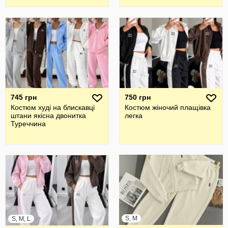
745 грн
750 грн
Костюм худі на блискавці
Костюм жіночий плащівка
штани якісна двонитка
легка
Туреччина
S, M
S, M, L