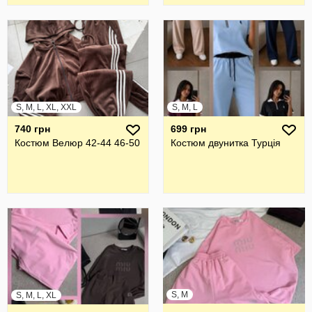
S, M, L, XL, XXL
S, M, L
740 грн
699 грн
Костюм Велюр 42-44 46-50
Костюм двунитка Турція
S, M
S, M, L, XL