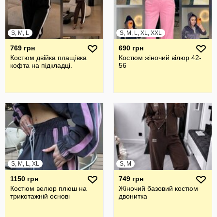
S, M, L
S, M, L, XL, XXL
769 грн
690 грн
Костюм двійка плащівка
Костюм жіночий вілюр 42-
кофта на підкладці.
56
S, M, L, XL
S, M
1150 грн
749 грн
Костюм велюр плюш на
Жіночий базовий костюм
трикотажній основі
двонитка