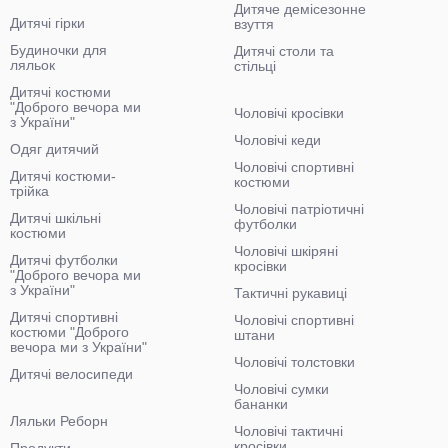
Дитяче демісезонне
Дитячі гірки
взуття
Будиночки для
Дитячі столи та
ляльок
стільці
Дитячі костюми
"Доброго вечора ми
Чоловічі кросівки
з України"
Чоловічі кеди
Одяг дитячий
Чоловічі спортивні
Дитячі костюми-
костюми
трійка
Чоловічі патріотичні
Дитячі шкільні
футболки
костюми
Чоловічі шкіряні
Дитячі футболки
кросівки
"Доброго вечора ми
з України"
Тактичні рукавиці
Дитячі спортивні
Чоловічі спортивні
костюми "Доброго
штани
вечора ми з України"
Чоловічі толстовки
Дитячі велосипеди
Чоловічі сумки
бананки
Ляльки Реборн
Чоловічі тактичні
кросівки