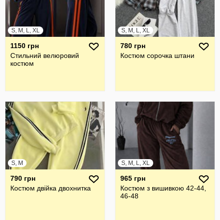
S, M, L, XL
S, M, L, XL
1150 грн
780 грн
Стильний велюровий
Костюм сорочка штани
костюм
S, M
S, M, L, XL
790 грн
965 грн
Костюм двійка двохнитка
Костюм з вишивкою 42-44,
46-48