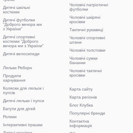
Чоловічі патріотичні
Дитячі шкільні
футболки
костюми
Чоловічі шкіряні
Дитячі футболки
кросівки
"Доброго вечора ми
з України"
Тактичні рукавиці
Дитячі спортивні
Чоловічі спортивні
костюми "Доброго
штани
вечора ми з України"
Чоловічі толстовки
Дитячі велосипеди
Чоловічі сумки
бананки
Ляльки Реборн
Чоловічі тактичні
кросівки
Продукти
харчування
Коляски для ляльок і
Карта сайту
пупсів
Карта регіонів
Дитячі ляльки і пупси
Блог Клубка
Батути для дітей
Популярні бренди
Ролики
Контактна
Інтерактивні іграшки
інформація
Дитячі кросівки