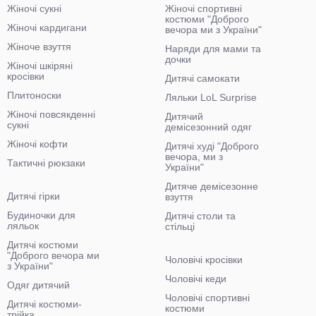
Жіночі сукні
Жіночі спортивні
костюми "Доброго
Жіночі кардигани
вечора ми з України"
Жіноче взуття
Наряди для мами та
дочки
Жіночі шкіряні
кросівки
Дитячі самокати
Плитоноски
Ляльки LoL Surprise
Жіночі повсякденні
Дитячий
сукні
демісезонний одяг
Жіночі кофти
Дитячі худі "Доброго
вечора, ми з
Тактичні рюкзаки
України"
Дитяче демісезонне
Дитячі гірки
взуття
Будиночки для
Дитячі столи та
ляльок
стільці
Дитячі костюми
"Доброго вечора ми
Чоловічі кросівки
з України"
Чоловічі кеди
Одяг дитячий
Чоловічі спортивні
Дитячі костюми-
костюми
трійка