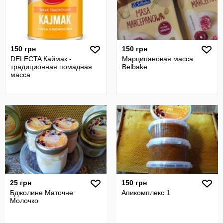
150 грн
150 грн
DELECTA Каймак -
Марципановая масса
традиционная помадная
Belbake
масса
25 грн
150 грн
Бджолине Маточне
Апикомплекс 1
Молочко