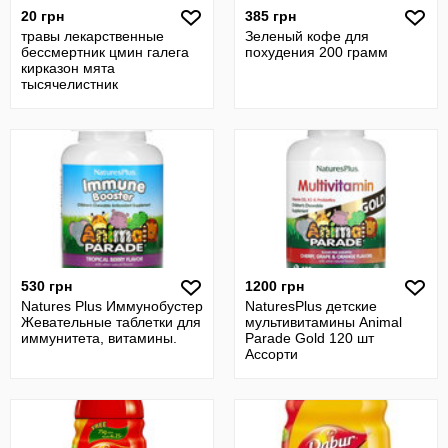
20 грн
385 грн
травы лекарственные
Зеленый кофе для
бессмертник цмин галега
похудения 200 грамм
кирказон мята
тысячелистник
530 грн
1200 грн
Natures Plus Иммунобустер
NaturesPlus детские
Жевательные таблетки для
мультивитамины Animal
иммунитета, витамины.
Parade Gold 120 шт
Ассорти