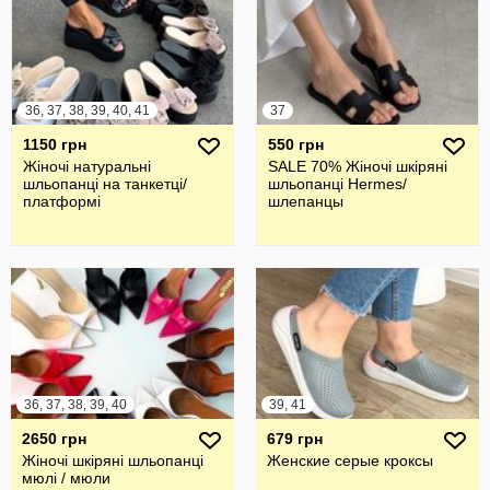
36, 37, 38, 39, 40, 41
37
1150 грн
550 грн
Жіночі натуральні
SALE 70% Жіночі шкіряні
шльопанці на танкетці/
шльопанці Hermes/
платформі
шлепанцы
36, 37, 38, 39, 40
39, 41
2650 грн
679 грн
Жіночі шкіряні шльопанці
Женские серые кроксы
мюлі / мюли