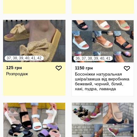
37, 38, 39, 40, 41, 42
36, 37, 38, 39, 40, 41
125 грн
1150 грн
Розпродаж
Босоніжки натуральная
шкіра/замша від виробника
бежевий, чорний, білий,
хакі, пудра, лаванда