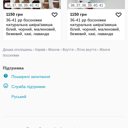
36, 37, 38, 39, 40, 41
36, 37, 38, 39, 40, 41
1150 грн
1150 грн
36-41 рр босоніжки
36-41 рр босоніжки
натуральна шкіра/замша
натуральна шкіра/замша
білий, чорний, малиновий,
білий, чорний, малиновий,
бежевий, хакі, лаванда
бежевий, хакі, лаванда
Дошка оголошень
›
Харків
›
Жіноче
›
Взуття
›
Літнє взуття
›
Жіночі
босоніжки
Підтримка
Поширені запитання
Служба підтримки
Руський