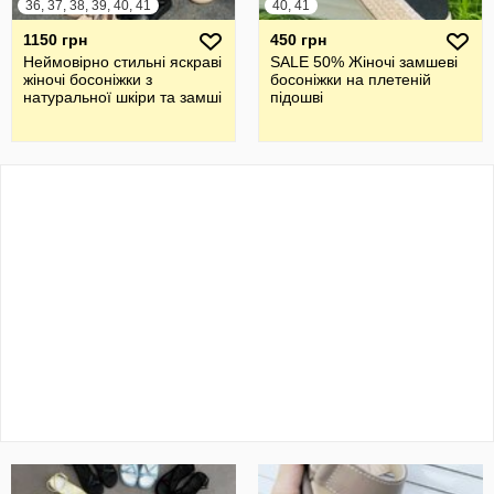
36, 37, 38, 39, 40, 41
40, 41
1150 грн
450 грн
Неймовірно стильні яскраві
SALE 50% Жіночі замшеві
жіночі босоніжки з
босоніжки на плетеній
натуральної шкіри та замші
підошві