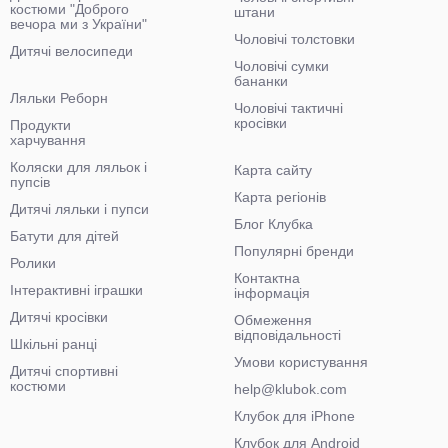
костюми "Доброго
штани
вечора ми з України"
Чоловічі толстовки
Дитячі велосипеди
Чоловічі сумки
бананки
Ляльки Реборн
Чоловічі тактичні
кросівки
Продукти
харчування
Коляски для ляльок і
Карта сайту
пупсів
Карта регіонів
Дитячі ляльки і пупси
Блог Клубка
Батути для дітей
Популярні бренди
Ролики
Контактна
Інтерактивні іграшки
інформація
Дитячі кросівки
Обмеження
відповідальності
Шкільні ранці
Умови користування
Дитячі спортивні
костюми
help@klubok.com
Клубок для iPhone
Клубок для Android