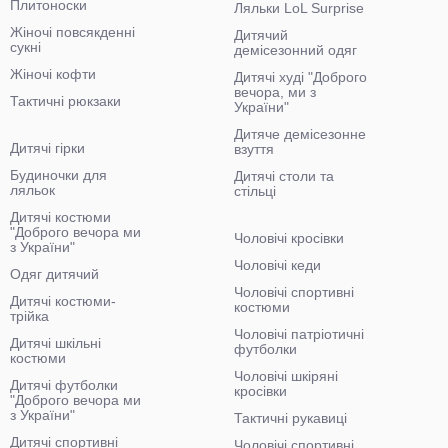
Плитоноски
Ляльки LoL Surprise
Жіночі повсякденні
Дитячий
сукні
демісезонний одяг
Жіночі кофти
Дитячі худі "Доброго
вечора, ми з
Тактичні рюкзаки
України"
Дитяче демісезонне
Дитячі гірки
взуття
Будиночки для
Дитячі столи та
ляльок
стільці
Дитячі костюми
"Доброго вечора ми
Чоловічі кросівки
з України"
Чоловічі кеди
Одяг дитячий
Чоловічі спортивні
Дитячі костюми-
костюми
трійка
Чоловічі патріотичні
Дитячі шкільні
футболки
костюми
Чоловічі шкіряні
Дитячі футболки
кросівки
"Доброго вечора ми
з України"
Тактичні рукавиці
Дитячі спортивні
Чоловічі спортивні