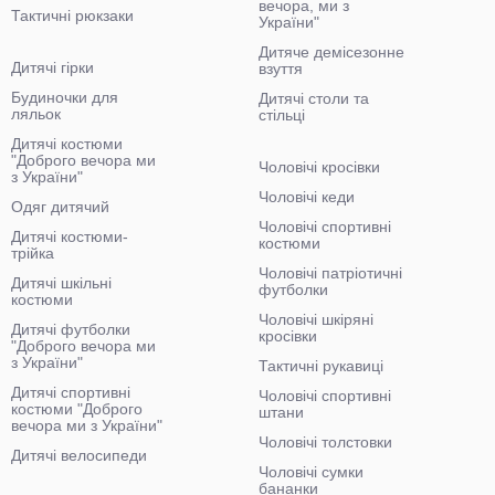
вечора, ми з
Тактичні рюкзаки
України"
Дитяче демісезонне
Дитячі гірки
взуття
Будиночки для
Дитячі столи та
ляльок
стільці
Дитячі костюми
"Доброго вечора ми
Чоловічі кросівки
з України"
Чоловічі кеди
Одяг дитячий
Чоловічі спортивні
Дитячі костюми-
костюми
трійка
Чоловічі патріотичні
Дитячі шкільні
футболки
костюми
Чоловічі шкіряні
Дитячі футболки
кросівки
"Доброго вечора ми
з України"
Тактичні рукавиці
Дитячі спортивні
Чоловічі спортивні
костюми "Доброго
штани
вечора ми з України"
Чоловічі толстовки
Дитячі велосипеди
Чоловічі сумки
бананки