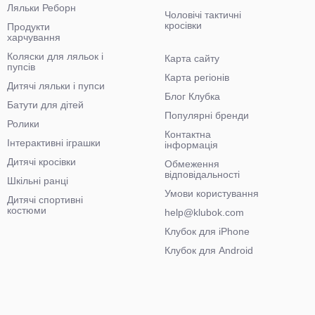
Ляльки Реборн
Чоловічі тактичні
кросівки
Продукти
харчування
Коляски для ляльок і
Карта сайту
пупсів
Карта регіонів
Дитячі ляльки і пупси
Блог Клубка
Батути для дітей
Популярні бренди
Ролики
Контактна
Інтерактивні іграшки
інформація
Дитячі кросівки
Обмеження
відповідальності
Шкільні ранці
Умови користування
Дитячі спортивні
костюми
help@klubok.com
Клубок для iPhone
Клубок для Android