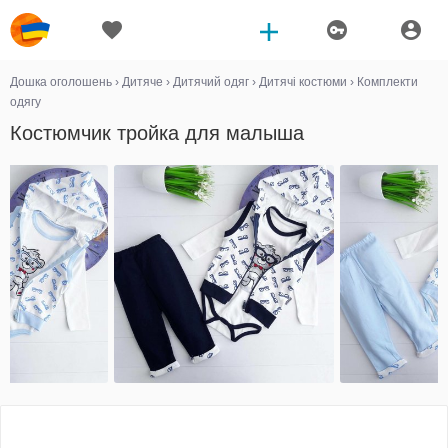
Дошка оголошень
›
Дитяче
›
Дитячий одяг
›
Дитячі костюми
›
Комплекти
одягу
Костюмчик тройка для малыша