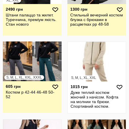
XL, XXL
2490 грн
1300 грн
Штани палаццо та жилет.
Стильный вечерний костюм
Туреччина, преміум якість.
блузка с брюками в
Стан нового
расцветках рр 48-58
S, M, L, XL, XXL, XXXL
S, M, L, XL, XXL
605 грн
1015 грн
Костюм р 42-44 46-48 50-
Дуже теплий костюм
52
жіночий з начісом. Кофта
на молнии та брюки.
Спортивний костюм.