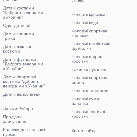
стільці
Дитячі костюми
"Доброго вечора ми
Чоловічі кросівки
з України"
Чоловічі кеди
Одяг дитячий
Чоловічі спортивні
Дитячі костюми-
костюми
трійка
Чоловічі патріотичні
Дитячі шкільні
футболки
костюми
Чоловічі шкіряні
Дитячі футболки
кросівки
"Доброго вечора ми
з України"
Тактичні рукавиці
Дитячі спортивні
Чоловічі спортивні
костюми "Доброго
штани
вечора ми з України"
Чоловічі толстовки
Дитячі велосипеди
Чоловічі сумки
бананки
Ляльки Реборн
Чоловічі тактичні
кросівки
Продукти
харчування
Коляски для ляльок і
Карта сайту
пупсів