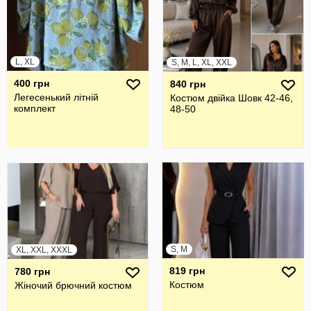
L, XL
S, M, L, XL, XXL
400 грн
840 грн
Легесенький літній
Костюм двійка Шовк 42-46,
комплект
48-50
S, M
XL, XXL, XXXL
819 грн
780 грн
Костюм
Жiночий брючний костюм