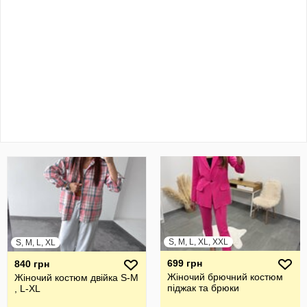
S, M, L, XL, XXL
S, M, L, XL
699 грн
840 грн
Жіночий брючний костюм
Жіночий костюм двійка S-M
піджак та брюки
, L-XL