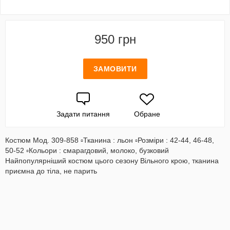
950 грн
ЗАМОВИТИ
Задати питання
Обране
Костюм Мод. 309-858 ▫️Тканина : льон ▫️Розміри : 42-44, 46-48,
50-52 ▫️Кольори : смарагдовий, молоко, бузковий
Найпопулярніший костюм цього сезону Вільного крою, тканина
приємна до тіла, не парить