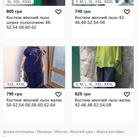
XL, XXL, XXXL
S, M, L, XL, XXL, XXXL
805 грн
740 грн
Костюм жіночий льон
Костюм жіночий льон 42-
штрих полосочкою 48-
46,48-52,54-58
52,54-58,60-62
XXL, XXXL
S, M, L, XL, XXL, XXXL
795 грн
625 грн
Костюм жіночий льон жатка
Костюм жіночий льон жатка
50-52,54-56,58-60,62-64
42-46,48-52,54-58
Дошка оголошень
›
Вінниця
›
Жіноче
›
Жіночий одяг
›
Жіночі костюми
›