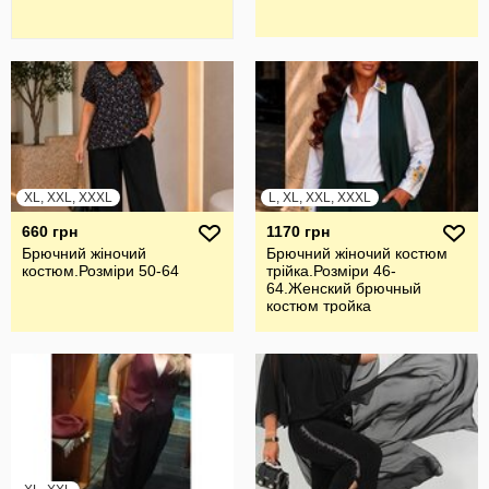
XL, XXL, XXXL
L, XL, XXL, XXXL
660 грн
1170 грн
Брючний жiночий
Брючний жiночий костюм
костюм.Розмiри 50-64
трiйка.Розмiри 46-
64.Женский брючный
костюм тройка