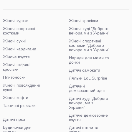
Жіночі куртки
Жіночі кросівки
Жіночі спортивні
Жіночі худі "Доброго
костюми
вечора ми з України"
Жіночі сукні
Жіночі спортивні
костюми "Доброго
Жіночі кардигани
вечора ми з України"
Жіноче взуття
Наряди для мами та
дочки
Жіночі шкіряні
кросівки
Дитячі самокати
Плитоноски
Ляльки LoL Surprise
Жіночі повсякденні
Дитячий
сукні
демісезонний одяг
Жіночі кофти
Дитячі худі "Доброго
вечора, ми з
Тактичні рюкзаки
України"
Дитяче демісезонне
Дитячі гірки
взуття
Будиночки для
Дитячі столи та
ляльок