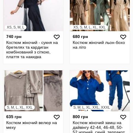
XS, S, M, L
XS, S, M, L, XL, XXL
740 грн
680 грн
Костюм жіночий - сукня на
Костюм жіночий льон-бохо
бретелях та кардиган
на літо
комбінований з сіткою,
плаття та накидка
S, M, L, XL, XXL
S, M, L, XL, XXL, XXXL
635 грн
800 грн
Костюм жіночий велюр на
Костюм жіночий замш на
меху
дайвінгу 42-44, 46-48, 50-
52 чорний, синій, терракот