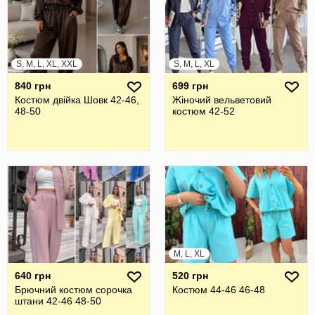
S, M, L, XL, XXL
S, M, L, XL
840 грн
699 грн
Костюм двійка Шовк 42-46,
Жіночий вельветовий
48-50
костюм 42-52
M, L, XL
640 грн
520 грн
Брючний костюм сорочка
Костюм 44-46 46-48
штани 42-46 48-50