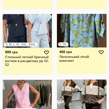
L, XL
S, M, L, XL, XXL, XXXL
400 грн
999 грн
Легесенький літній
Стильный летний брючный
комплект
костюм в расцветках рр 42-
52