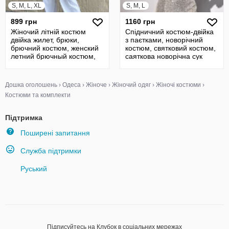
S, M, L, XL
S, M, L
899 грн
1160 грн
Жіночий літній костюм
Спідничний костюм-двійка
двійка жилет, брюки,
з паєтками, новорічний
брючний костюм, женский
костюм, святковий костюм,
летний брючный костюм,
саяткова новорічна сук
див.замір
Дошка оголошень
›
Одеса
›
Жіноче
›
Жіночий одяг
›
Жіночі костюми
›
Костюми та комплекти
Підтримка
Поширені запитання
Служба підтримки
Руський
Підписуйтесь на Клубок в соціальних мережах