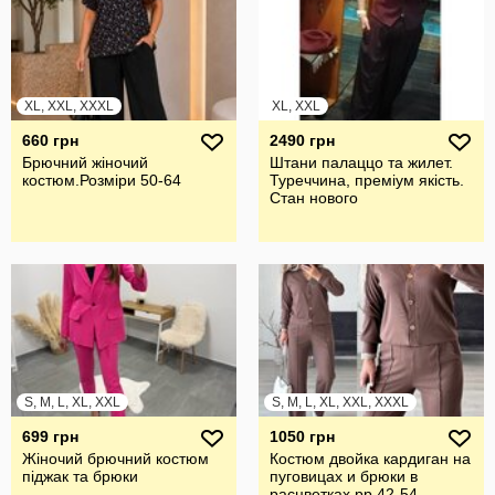
XL, XXL, XXXL
XL, XXL
660 грн
2490 грн
Брючний жiночий
Штани палаццо та жилет.
костюм.Розмiри 50-64
Туреччина, преміум якість.
Стан нового
S, M, L, XL, XXL
S, M, L, XL, XXL, XXXL
699 грн
1050 грн
Жіночий брючний костюм
Костюм двойка кардиган на
піджак та брюки
пуговицах и брюки в
расцветках рр 42-54