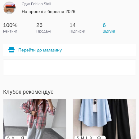
Одяг Fehion Stail
На проекті з березня 2026
100%
26
14
6
Рейтинг
Продажі
Підписки
Відгуки
Перейти до магазину
Клубок рекомендує
S, M, L, XL
S, M, L, XL, XXL