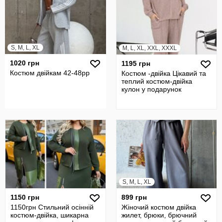
S, M, L, XL
M, L, XL, XXL, XXXL
1020 грн
1195 грн
Костюм двійкам 42-48рр
Костюм -двійка Цікавий та
теплий костюм-двійка
кулон у подарунок
S, M, L, XL
1150 грн
899 грн
1150грн Стильний осінній
Жіночий костюм двійка
костюм-двійка, шикарна
жилет, брюки, брючний