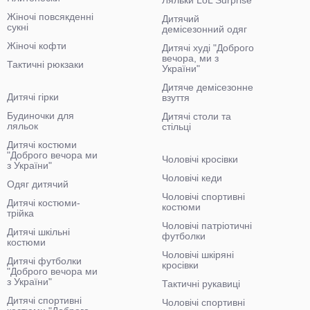
Ляльки LoL Surprise
Жіночі повсякденні
Дитячий
сукні
демісезонний одяг
Жіночі кофти
Дитячі худі "Доброго
вечора, ми з
Тактичні рюкзаки
України"
Дитяче демісезонне
Дитячі гірки
взуття
Будиночки для
Дитячі столи та
ляльок
стільці
Дитячі костюми
"Доброго вечора ми
Чоловічі кросівки
з України"
Чоловічі кеди
Одяг дитячий
Чоловічі спортивні
Дитячі костюми-
костюми
трійка
Чоловічі патріотичні
Дитячі шкільні
футболки
костюми
Чоловічі шкіряні
Дитячі футболки
кросівки
"Доброго вечора ми
з України"
Тактичні рукавиці
Дитячі спортивні
Чоловічі спортивні