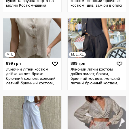
сукня та зручна кофта на
костюм, женский брючный
молнії Костюм-двійка
костюм, див. заміри в описі
Модел
M, L
M, L, XL
899 грн
899 грн
Жіночий літній костюм
Жіночий літній костюм
двійка жилет, брюки,
двійка жилет, брюки,
брючний костюм, женский
брючний костюм, женский
летний брючный костюм,
летний брючный костюм,
див.заміри
див.заміри