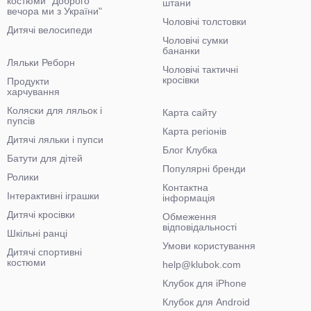
костюми "Доброго
штани
вечора ми з України"
Чоловічі толстовки
Дитячі велосипеди
Чоловічі сумки
бананки
Ляльки Реборн
Чоловічі тактичні
кросівки
Продукти
харчування
Коляски для ляльок і
Карта сайту
пупсів
Карта регіонів
Дитячі ляльки і пупси
Блог Клубка
Батути для дітей
Популярні бренди
Ролики
Контактна
Інтерактивні іграшки
інформація
Дитячі кросівки
Обмеження
відповідальності
Шкільні ранці
Умови користування
Дитячі спортивні
костюми
help@klubok.com
Клубок для iPhone
Клубок для Android