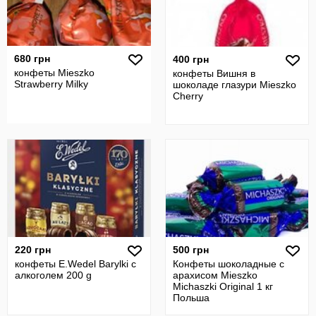
680 грн
400 грн
конфеты Mieszko
конфеты Вишня в
Strawberry Milky
шоколаде глазури Mieszko
Cherry
220 грн
500 грн
конфеты E.Wedel Вarylki с
Конфеты шоколадные с
алкоголем 200 g
арахисом Mieszko
Michaszki Original 1 кг
Польша