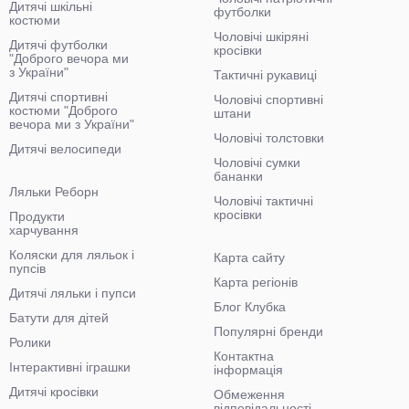
Дитячі шкільні
футболки
костюми
Чоловічі шкіряні
Дитячі футболки
кросівки
"Доброго вечора ми
з України"
Тактичні рукавиці
Дитячі спортивні
Чоловічі спортивні
костюми "Доброго
штани
вечора ми з України"
Чоловічі толстовки
Дитячі велосипеди
Чоловічі сумки
бананки
Ляльки Реборн
Чоловічі тактичні
кросівки
Продукти
харчування
Коляски для ляльок і
Карта сайту
пупсів
Карта регіонів
Дитячі ляльки і пупси
Блог Клубка
Батути для дітей
Популярні бренди
Ролики
Контактна
Інтерактивні іграшки
інформація
Дитячі кросівки
Обмеження
відповідальності