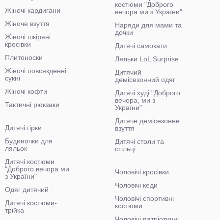
костюми "Доброго
Жіночі кардигани
вечора ми з України"
Жіноче взуття
Наряди для мами та
дочки
Жіночі шкіряні
кросівки
Дитячі самокати
Плитоноски
Ляльки LoL Surprise
Жіночі повсякденні
Дитячий
сукні
демісезонний одяг
Жіночі кофти
Дитячі худі "Доброго
вечора, ми з
Тактичні рюкзаки
України"
Дитяче демісезонне
Дитячі гірки
взуття
Будиночки для
Дитячі столи та
ляльок
стільці
Дитячі костюми
"Доброго вечора ми
Чоловічі кросівки
з України"
Чоловічі кеди
Одяг дитячий
Чоловічі спортивні
Дитячі костюми-
костюми
трійка
Чоловічі патріотичні