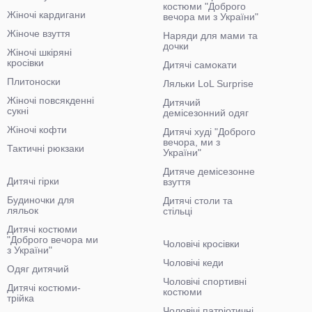
костюми "Доброго
Жіночі кардигани
вечора ми з України"
Жіноче взуття
Наряди для мами та
дочки
Жіночі шкіряні
кросівки
Дитячі самокати
Плитоноски
Ляльки LoL Surprise
Жіночі повсякденні
Дитячий
сукні
демісезонний одяг
Жіночі кофти
Дитячі худі "Доброго
вечора, ми з
Тактичні рюкзаки
України"
Дитяче демісезонне
Дитячі гірки
взуття
Будиночки для
Дитячі столи та
ляльок
стільці
Дитячі костюми
"Доброго вечора ми
Чоловічі кросівки
з України"
Чоловічі кеди
Одяг дитячий
Чоловічі спортивні
Дитячі костюми-
костюми
трійка
Чоловічі патріотичні