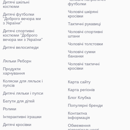
Дитячі шкільні
футболки
костюми
Чоловічі шкіряні
Дитячі футболки
кросівки
"Доброго вечора ми
з України"
Тактичні рукавиці
Дитячі спортивні
Чоловічі спортивні
костюми "Доброго
штани
вечора ми з України"
Чоловічі толстовки
Дитячі велосипеди
Чоловічі сумки
бананки
Ляльки Реборн
Чоловічі тактичні
кросівки
Продукти
харчування
Коляски для ляльок і
Карта сайту
пупсів
Карта регіонів
Дитячі ляльки і пупси
Блог Клубка
Батути для дітей
Популярні бренди
Ролики
Контактна
Інтерактивні іграшки
інформація
Дитячі кросівки
Обмеження
відповідальності