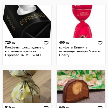
720 грн
400 грн
Конфеты шоколадные с
конфеты Вишня в
кофейным пралине
шоколаде глазури Mieszko
Espresso Тм MIESZKO
Cherry
510 грн
640 грн