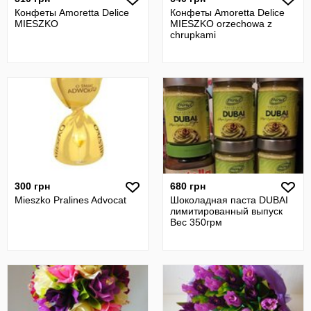
Конфеты Amoretta Delice
Конфеты Amoretta Delice
MIESZKO
MIESZKO orzechowa z
chrupkami
300 грн
680 грн
Mieszko Pralines Advocat
Шоколадная паста DUBAI
лимитированный выпуск
Вес 350грм