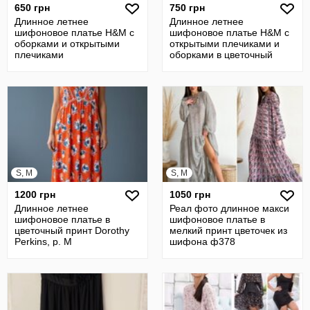
650 грн
750 грн
Длинное летнее
Длинное летнее
шифоновое платье H&M с
шифоновое платье H&M с
оборками и открытыми
открытыми плечиками и
плечиками
оборками в цветочный
принт
S, M
S, M
1200 грн
1050 грн
Длинное летнее
Реал фото длинное макси
шифоновое платье в
шифоновое платье в
цветочный принт Dorothy
мелкий принт цветочек из
Perkins, р. М
шифона ф378