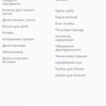
Продукти
харчування
Коляски для ляльок і
Карта сайту
пупсів
Карта регіонів
Дитячі ляльки і пупси
Блог Клубка
Батути для дітей
Популярні бренди
Ролики
Контактна
Інтерактивні іграшки
інформація
Дитячі кросівки
Обмеження
відповідальності
Шкільні ранці
Умови користування
Дитячі спортивні
костюми
help@klubok.com
Клубок для iPhone
Клубок для Android