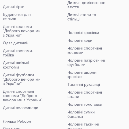
Дитяче демісезонне
Дитячі гірки
взуття
Будиночки для
Дитячі столи та
ляльок
стільці
Дитячі костюми
"Доброго вечора ми
Чоловічі кросівки
з України"
Чоловічі кеди
Одяг дитячий
Чоловічі спортивні
Дитячі костюми-
костюми
трійка
Чоловічі патріотичні
Дитячі шкільні
футболки
костюми
Чоловічі шкіряні
Дитячі футболки
кросівки
"Доброго вечора ми
з України"
Тактичні рукавиці
Дитячі спортивні
Чоловічі спортивні
костюми "Доброго
штани
вечора ми з України"
Чоловічі толстовки
Дитячі велосипеди
Чоловічі сумки
бананки
Ляльки Реборн
Чоловічі тактичні
кросівки