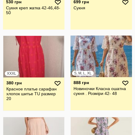
530 грн
699 грн
Сукня креп жатка 42-46,48-
Сукня
50
S, M, L, XL
XXXL
888 грн
380 грн
Новиночки Класна ошатна
Красное платье сарафан
сукня . Розміри 42- 48
хлопок шитье TU размер
20