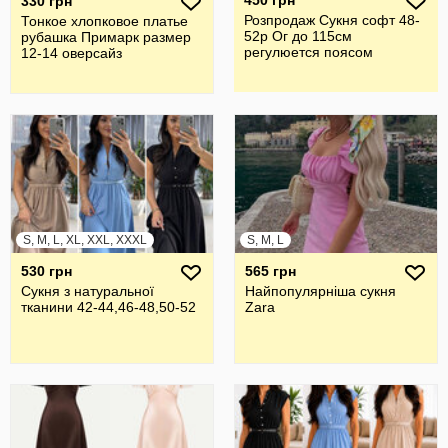
450 грн
330 грн
Розпродаж Сукня софт 48-
Тонкое хлопковое платье
52р Ог до 115см
рубашка Примарк размер
регулюется поясом
12-14 оверсайз
S, M, L, XL, XXL, XXXL
S, M, L
530 грн
565 грн
Сукня з натуральної
Найпопулярніша сукня
тканини 42-44,46-48,50-52
Zara