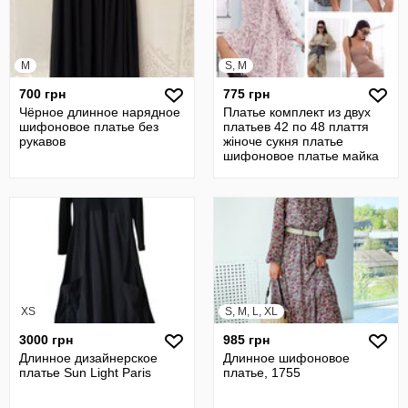
M
S, M
700 грн
775 грн
Чёрное длинное нарядное
Платье комплект из двух
шифоновое платье без
платьев 42 по 48 плаття
рукавов
жіноче сукня платье
шифоновое платье майка
XS
S, M, L, XL
3000 грн
985 грн
Длинное дизайнерское
Длинное шифоновое
платье Sun Light Paris
платье, 1755