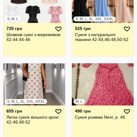
S, M, L
S, M, L, XL, XXL, XXXL
735 грн
525 грн
Шовкові сукні з мереживом
Сукня з натуральної
42-44 44-46
тканини 42-44,46-48,50-52
S, M, L, XL, XXL, XXXL
M, L
655 грн
490 грн
Легка сукня вільного крою
Сукня рожева Next, р. 46
42-46,48-52