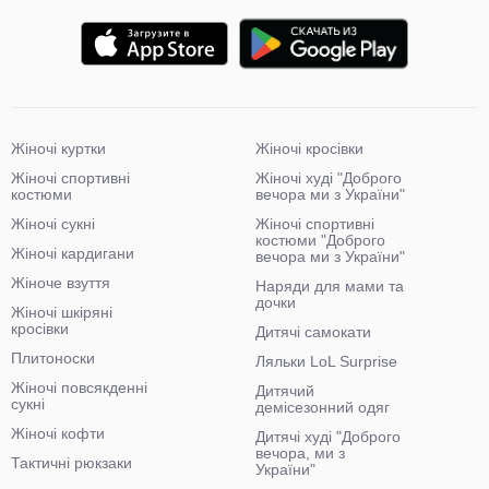
Жіночі куртки
Жіночі кросівки
Жіночі спортивні
Жіночі худі "Доброго
костюми
вечора ми з України"
Жіночі сукні
Жіночі спортивні
костюми "Доброго
Жіночі кардигани
вечора ми з України"
Жіноче взуття
Наряди для мами та
дочки
Жіночі шкіряні
кросівки
Дитячі самокати
Плитоноски
Ляльки LoL Surprise
Жіночі повсякденні
Дитячий
сукні
демісезонний одяг
Жіночі кофти
Дитячі худі "Доброго
вечора, ми з
Тактичні рюкзаки
України"