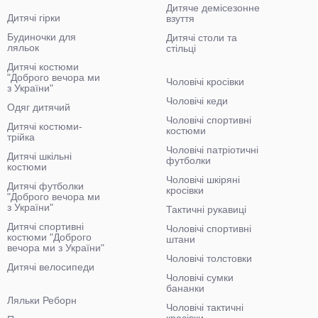
Дитяче демісезонне
Дитячі гірки
взуття
Будиночки для
Дитячі столи та
ляльок
стільці
Дитячі костюми
"Доброго вечора ми
Чоловічі кросівки
з України"
Чоловічі кеди
Одяг дитячий
Чоловічі спортивні
Дитячі костюми-
костюми
трійка
Чоловічі патріотичні
Дитячі шкільні
футболки
костюми
Чоловічі шкіряні
Дитячі футболки
кросівки
"Доброго вечора ми
з України"
Тактичні рукавиці
Дитячі спортивні
Чоловічі спортивні
костюми "Доброго
штани
вечора ми з України"
Чоловічі толстовки
Дитячі велосипеди
Чоловічі сумки
бананки
Ляльки Реборн
Чоловічі тактичні