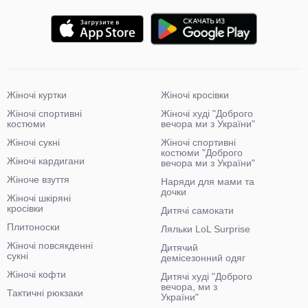
Жіночі куртки
Жіночі кросівки
Жіночі спортивні
Жіночі худі "Доброго
костюми
вечора ми з України"
Жіночі сукні
Жіночі спортивні
костюми "Доброго
Жіночі кардигани
вечора ми з України"
Жіноче взуття
Наряди для мами та
дочки
Жіночі шкіряні
кросівки
Дитячі самокати
Плитоноски
Ляльки LoL Surprise
Жіночі повсякденні
Дитячий
сукні
демісезонний одяг
Жіночі кофти
Дитячі худі "Доброго
вечора, ми з
Тактичні рюкзаки
України"