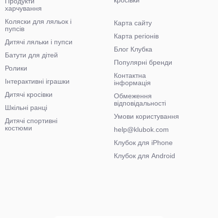
кросівки
Продукти
харчування
Коляски для ляльок і
Карта сайту
пупсів
Карта регіонів
Дитячі ляльки і пупси
Блог Клубка
Батути для дітей
Популярні бренди
Ролики
Контактна
Інтерактивні іграшки
інформація
Дитячі кросівки
Обмеження
відповідальності
Шкільні ранці
Умови користування
Дитячі спортивні
костюми
help@klubok.com
Клубок для iPhone
Клубок для Android