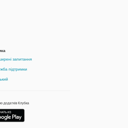
мка
ирені запитання
жба підтримки
ький
ою додатків Клубка