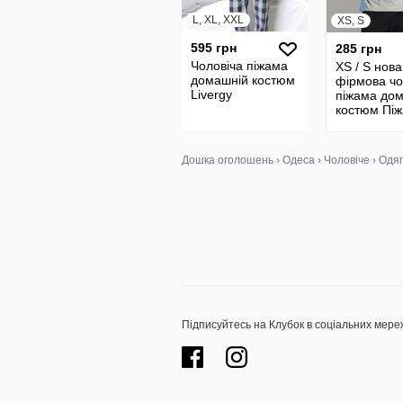
L, XL, XXL
XS, S
595 грн
285 грн
Чоловіча піжама
XS / S нова
домашній костюм
фірмова чо
Livergy
піжама до
костюм Пі
комплект S
оригінал
Дошка оголошень
›
Одеса
›
Чоловіче
›
Одяг
Підписуйтесь на Клубок в соціальних мере