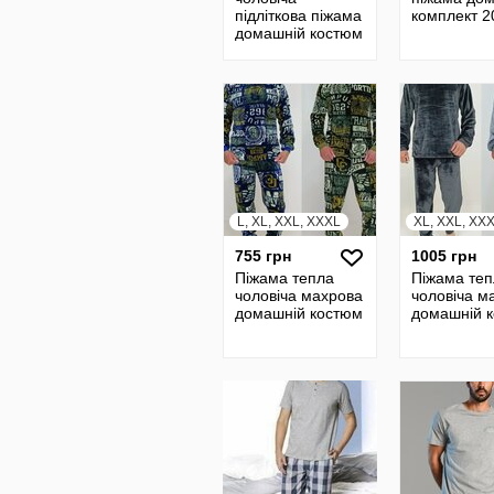
підліткова піжама
комплект 2
домашній костюм
Піжамний
комплект Marvel
Sinsay оригінал
L, XL, XXL, XXXL
XL, XXL, XX
755 грн
1005 грн
Піжама тепла
Піжама теп
чоловіча махрова
чоловіча м
домашній костюм
домашній 