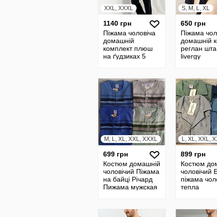
XXL, XXXL
S, M, L, XL
1140 грн
650 грн
Піжама чоловіча
Піжама чол
домашній
домашній 
комплект плюш
реглан шта
на ґудзиках 5
livergy
кольорів
M, L, XL, XXL, XXXL
L, XL, XXL, 
699 грн
899 грн
Костюм домашній
Костюм до
чоловічий Піжама
чоловічий 
на байці Річард
піжама чол
Пижама мужская
тепла