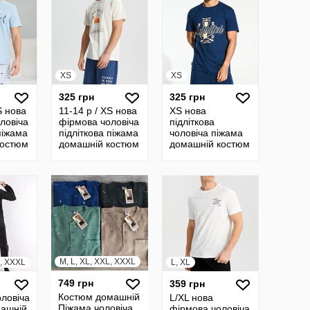
XS
XS
325 грн
325 грн
S нова
11-14 р / XS нова
XS нова
ловіча
фірмова чоловіча
підліткова
піжама
підліткова піжама
чоловіча піжама
костюм
домашній костюм
домашній костюм
Піжамний
Піжамний
insay
комплект Sinsay
комплект Harry
Potter Гаррі
Поттер
M, L, XL, XXL, XXXL
L, XXXL
L, XL
749 грн
359 грн
Костюм домашній
ловіча
L/XL нова
Піжама чоловіча
машній
фірмова чоловіча