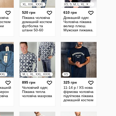
XL, XXL, XXXL
XS, S, M, L, XL, XXL, XXXL
520 грн
610 грн
овіча
Піжама чоловіча
Домашній одяг.
костюм
домашній костюм
Чоловіча піжама
ни
футболка та
велюр плюш.
штани 50-60
Мужская пижама.
Розміри 44-62.
XXXL
M, L, XL, XXL, XXXL
XS
895 грн
325 грн
машній
Чоловічий одяг,
11-14 р / XS нова
Берон
Піжама тепла
фірмова чоловіча
овіча
чоловіча махрова
підліткова піжама
домашній костюм
Піжамний
комплект Sinsay