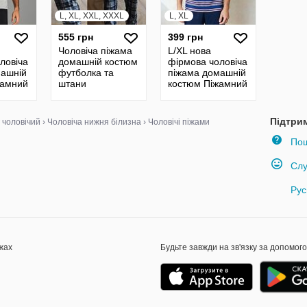
L, XL, XXL, XXXL
L, XL
555 грн
399 грн
Чоловіча піжама
L/XL нова
ловіча
домашній костюм
фірмова чоловіча
машній
футболка та
піжама домашній
жамний
штани
костюм Піжамний
insay
комплект Sinsay
оригінал
Підтри
 чоловічий
›
Чоловіча нижня білизна
›
Чоловічі піжами
Пош
Слу
Рус
жах
Будьте завжди на зв'язку за допомог