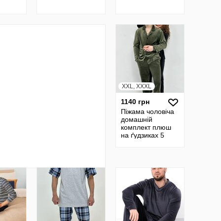
рция.
XXL, XXXL
1140 грн
Піжама чоловіча
домашній
комплект плюш
на ґудзиках 5
кольорів