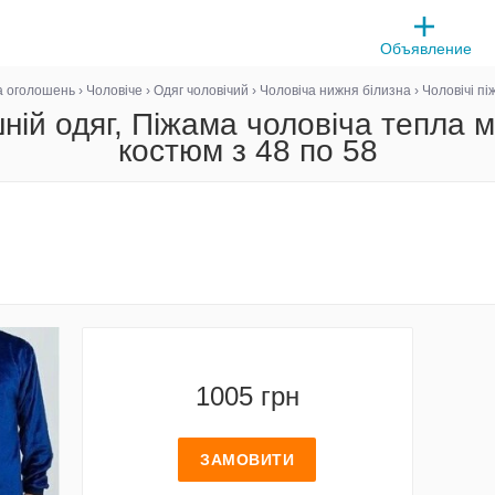
Объявление
 оголошень
›
Чоловіче
›
Одяг чоловічий
›
Чоловіча нижня білизна
›
Чоловічі пі
ній одяг, Піжама чоловіча тепла 
костюм з 48 по 58
1005 грн
ЗАМОВИТИ