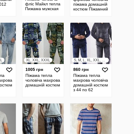
фліс Майкл тепла
012
піжама домашній
Пижама мужская
костюм Піжамний
комплект Sinsay
оригінал
XL
XL, XXL, XXXL
S, M, L, XL, XXL, XXXL
1005 грн
860 грн
ла
Піжама тепла
Піжама тепла
ахрова
чоловіча махрова
махрова чоловіча
костюм
домашній костюм
домашній костюм
з 44 по 62