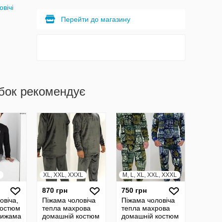
овічі
Перейти до магазину
бок рекомендує
XL, XXL, XXXL
M, L, XL, XXL, XXXL
870 грн
750 грн
овіча,
Піжама чоловіча
Піжама чоловіча
костюм
тепла махрова
тепла махрова
 Пижама
домашній костюм
домашній костюм