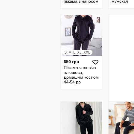
піжама з начосом
мужская
Piijamoni,
домашний
костюм. Ту
S, M, L, XL, XXL
650 грн
Піжама чоловіча
плюшева,
Домашній костюм
44-54 рр