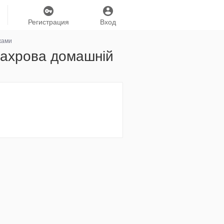
Регистрация
Вход
жами
махрова домашній