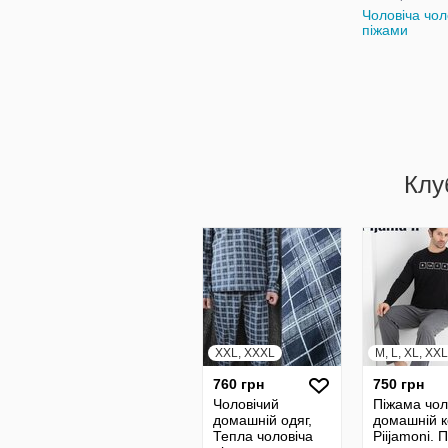
Чоловіча чол
піжами
Клу
XXL, XXXL
M, L, XL, XXL
760 грн
750 грн
Чоловічий
Піжама чол
домашній одяг,
домашній 
Тепла чоловіча
Piijamoni.