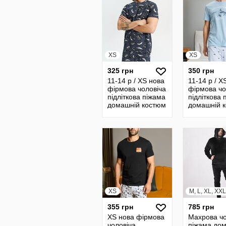
XS
XS
325 грн
350 грн
11-14 р / XS нова
11-14 р / X
фірмова чоловіча
фірмова чо
підліткова піжама
підліткова 
домашній костюм
домашній 
Піжамний
Піжамний
комплект Sinsay
комплект S
XS
M, L, XL, XX
355 грн
785 грн
XS нова фірмова
Махрова чо
чоловіча
піжама до