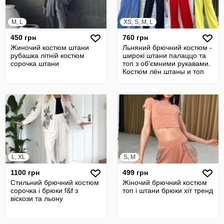
M, L
XS, S, M, L
450 грн
760 грн
Жиночий костюм штани
Льняний брючний костюм -
рубашка літній костюм
широкі штани палаццо та
сорочка штани
топ з об'ємними рукавами.
Костюм лён штаны и топ
L, XL
S, M
1100 грн
499 грн
Стильний брючний костюм
Жіночий брючний костюм
сорочка і брюки f&f з
топ і штани брюки хіт тренд
віскози та льону