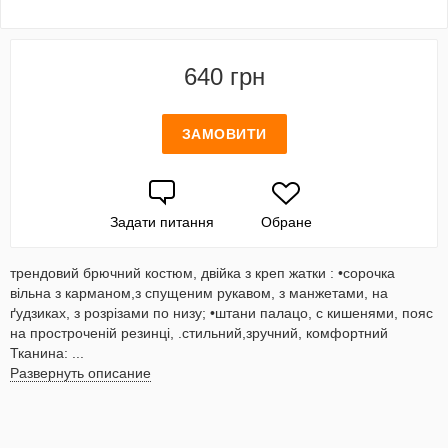
640 грн
ЗАМОВИТИ
Задати питання
Обране
трендовий брючний костюм, двійка з креп жатки : •сорочка
вільна з карманом,з спущеним рукавом, з манжетами, на
ґудзиках, з розрізами по низу; •штани палацо, с кишенями, пояс
на простроченій резинці, .стильний,зручний, комфортний
Тканина: ...
Развернуть описание