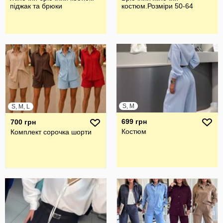
піджак та брюки
костюм.Розмiри 50-64
S, M
S, M, L
699 грн
700 грн
Костюм
Комплект сорочка шорти