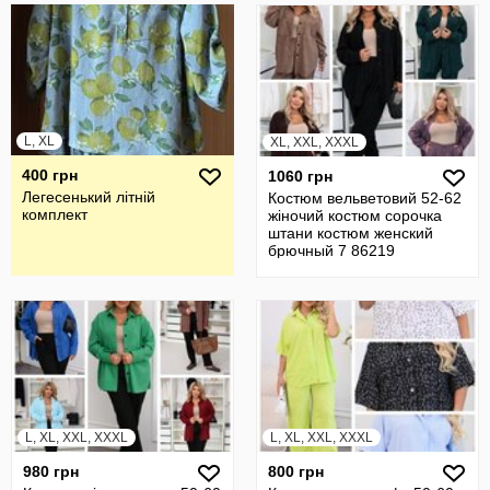
L, XL
XL, XXL, XXXL
400 грн
1060 грн
Легесенький літній
Костюм вельветовий 52-62
комплект
жіночий костюм сорочка
штани костюм женский
брючный 7 86219
L, XL, XXL, XXXL
L, XL, XXL, XXXL
980 грн
800 грн