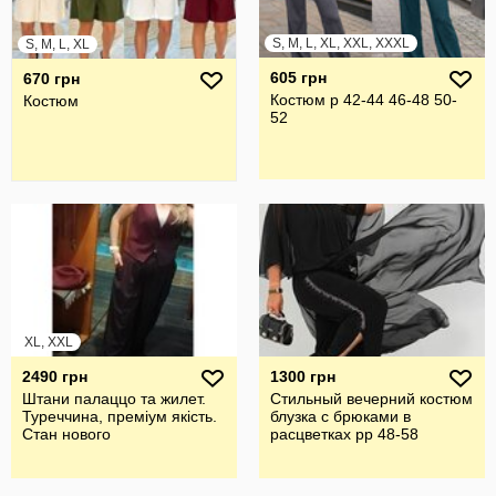
S, M, L, XL, XXL, XXXL
S, M, L, XL
605 грн
670 грн
Костюм р 42-44 46-48 50-
Костюм
52
XL, XXL
2490 грн
1300 грн
Штани палаццо та жилет.
Стильный вечерний костюм
Туреччина, преміум якість.
блузка с брюками в
Стан нового
расцветках рр 48-58