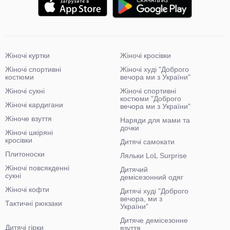
Жіночі куртки
Жіночі кросівки
Жіночі спортивні
Жіночі худі "Доброго
костюми
вечора ми з України"
Жіночі сукні
Жіночі спортивні
костюми "Доброго
Жіночі кардигани
вечора ми з України"
Жіноче взуття
Наряди для мами та
дочки
Жіночі шкіряні
кросівки
Дитячі самокати
Плитоноски
Ляльки LoL Surprise
Жіночі повсякденні
Дитячий
сукні
демісезонний одяг
Жіночі кофти
Дитячі худі "Доброго
вечора, ми з
Тактичні рюкзаки
України"
Дитяче демісезонне
Дитячі гірки
взуття