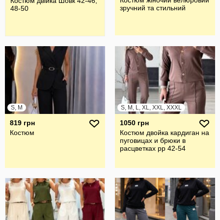
Костюм жіночий велюровий
Костюм двійка Шовк 42-46,
зручний та стильний
48-50
S, M
S, M, L, XL, XXL, XXXL
819 грн
1050 грн
Костюм
Костюм двойка кардиган на
пуговицах и брюки в
расцветках рр 42-54