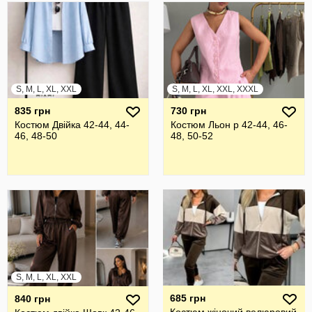
S, M, L, XL, XXL
S, M, L, XL, XXL, XXXL
835 грн
730 грн
Костюм Двійка 42-44, 44-
Костюм Льон р 42-44, 46-
46, 48-50
48, 50-52
S, M, L, XL, XXL
685 грн
840 грн