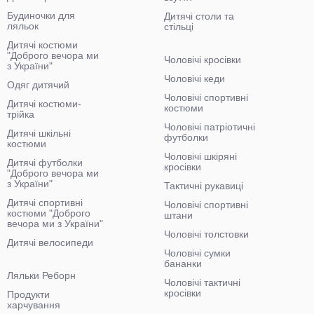
Будиночки для
Дитячі столи та
ляльок
стільці
Дитячі костюми
"Доброго вечора ми
Чоловічі кросівки
з України"
Чоловічі кеди
Одяг дитячий
Чоловічі спортивні
Дитячі костюми-
костюми
трійка
Чоловічі патріотичні
Дитячі шкільні
футболки
костюми
Чоловічі шкіряні
Дитячі футболки
кросівки
"Доброго вечора ми
з України"
Тактичні рукавиці
Дитячі спортивні
Чоловічі спортивні
костюми "Доброго
штани
вечора ми з України"
Чоловічі толстовки
Дитячі велосипеди
Чоловічі сумки
бананки
Ляльки Реборн
Чоловічі тактичні
кросівки
Продукти
харчування