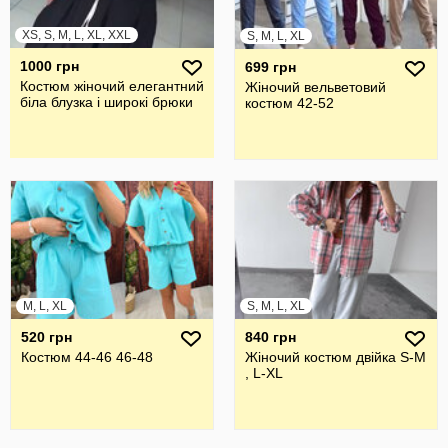
XS, S, M, L, XL, XXL
S, M, L, XL
1000 грн
699 грн
Костюм жіночий елегантний
Жіночий вельветовий
біла блузка і широкі брюки
костюм 42-52
M, L, XL
S, M, L, XL
520 грн
840 грн
Костюм 44-46 46-48
Жіночий костюм двійка S-M
, L-XL