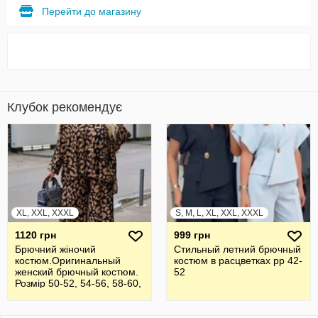
Перейти до магазину
Клубок рекомендує
XL, XXL, XXXL
S, M, L, XL, XXL, XXXL
1120 грн
999 грн
Брючний жiночий
Стильный летний брючный
костюм.Оригинальный
костюм в расцветках рр 42-
женский брючный костюм.
52
Розмір 50-52, 54-56, 58-60,
62-64