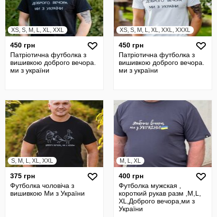
XS, S, M, L, XL, XXL
XS, S, M, L, XL, XXL, XXXL
450 грн
450 грн
Патріотична футболка з
Патріотична футболка з
вишивкою доброго вечора.
вишивкою доброго вечора.
ми з україни
ми з україни
S, M, L, XL, XXL
M, L, XL
375 грн
400 грн
Футболка чоловіча з
Футболка мужская ,
вишивкою Ми з України
короткий рукав разм ,M,L,
XL,Доброго вечора,ми з
України