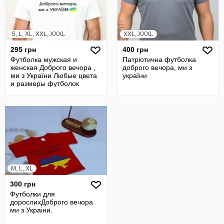
S, L, XL, XXL, XXXL
XXL, XXXL
295 грн
400 грн
Футболка мужская и
Патріотична футболка
женская Доброго вечора ,
доброго вечора, ми з
ми з України Любые цвета
україни
и размеры футболок
M, L, XL
300 грн
Футболки для
дорослихДоброго вечора
ми з Украіни.