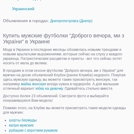
Украинский
Объявления в городах:
Днепропетровск (Днепр)
Купить мужские футболки "Доброго вечора, ми з
України" в Украине
Мода в Украине в последние месяцы обзавелась новыми трендами и
новыми крылатыми выражениями, которые сейчас на слуху у каждого
украинца. Патриотические расцветки и принты - вот что сейчас хотят
носить от мала до велика.
В продаже в этом сезоне футболки "Доброго вечора, ми з України" для
мужчин на доске объявлений Клубок (ранее Клумба) недорого. Покупая
здесь мужскую одежду, вы можете также присмотреть женскую, так
например
майка женская
всегда нужна в гардеробе. А для малышки
отличный вариант
юбка на девочку
. Одевайтесь стильно вместе.
Доступно более 23 объявлений. Смотрите фото и выбирайте
понравившуюся Вам модель!
Помимо этого, на Клубке вы можете присмотреть такие модели одежды
для мужчин:
шорты бермуды
капри мужские
рубашки с коротким рукавом