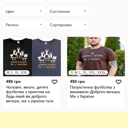
Цвет
Состояние
Регион
Сортировка
M, L, XL, XXL
S, M, L, XL, XXL, XXXL
490 грн
450 грн
Чоловічі, жіночі, дитячі
Патріотична футболка з
футболки з принтом на
вишивкою Доброго вечора.
будь-який вік доброго
Ми з України
вечора, ми з україни гуси