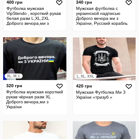
400 грн
340 грн
Футболка мужская
Мужская футболка с
VipStendo , короткий рукав
украинской надписью
белая разм L,XL,2XL
Доброго вечора ми з
Доброго вечора,ми з
України, Русский корабль
України
иди нах Ф1507
XL, M, L
L, XL, XXL
320 грн
420 грн
Футболка мужская короткий
Мужская Футболка Ми З
рукав чёрная разм XL .
України «тризуб »
Доброго вечора,ми з
України