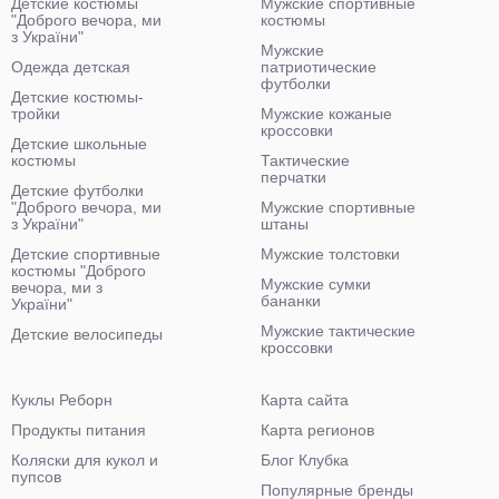
Детские костюмы
Мужские спортивные
"Доброго вечора, ми
костюмы
з України"
Мужские
Одежда детская
патриотические
футболки
Детские костюмы-
тройки
Мужские кожаные
кроссовки
Детские школьные
костюмы
Тактические
перчатки
Детские футболки
"Доброго вечора, ми
Мужские спортивные
з України"
штаны
Детские спортивные
Мужские толстовки
костюмы "Доброго
Мужские сумки
вечора, ми з
бананки
України"
Мужские тактические
Детские велосипеды
кроссовки
Куклы Реборн
Карта сайта
Продукты питания
Карта регионов
Коляски для кукол и
Блог Клубка
пупсов
Популярные бренды