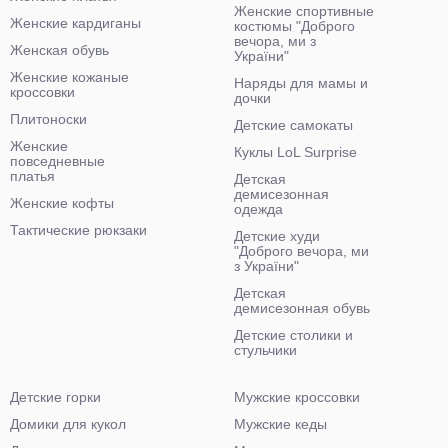
Женские спортивные
Женские кардиганы
костюмы "Доброго
вечора, ми з
Женская обувь
України"
Женские кожаные
Наряды для мамы и
кроссовки
дочки
Плитоноски
Детские самокаты
Женские
Куклы LoL Surprise
повседневные
платья
Детская
демисезонная
Женские кофты
одежда
Тактические рюкзаки
Детские худи
"Доброго вечора, ми
з України"
Детская
демисезонная обувь
Детские столики и
стульчики
Детские горки
Мужские кроссовки
Домики для кукол
Мужские кеды