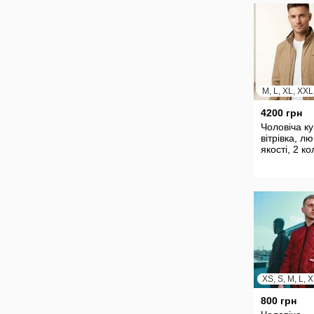
M, L, XL, XXL
4200 грн
Чоловіча ку
вітрівка, лю
якості, 2 к
XS, S, M, L, 
800 грн