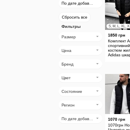
По дате добавления
Сбросить все
Фильтры
S, M, L, XL, 
1850 грн
Размер
Комплект A
спортивний
костюм жил
Цена
Adidas шка
в подаруно
Бренд
Цвет
Состояние
Регион
По дате добавления
1070 грн
1070грн Но
Чоловіча ж