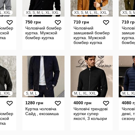
XL, XXL
XS, S, M, L, XL, XXL
XS, S, M, L, XL, XXL
XS, S, 
750 грн
710 грн
710 гр
бомбер
Чоловічий бомбер
Чоловічий
Чолові
жской
куртка. Мужской
замшевий бомбер
замше
тка
бомбер куртка
куртка. Мужской
куртка
бомбер куртка
бомбер
XL, XXL
S, M, L
M, L, XL, XXL
M, L, X
1280 грн
4000 грн
4080 
Куртка чоловіча
Чоловічі трендові
Чолові
бомбер
Сайд , екозамша
куртки супер
демі, 
жской
якості, 3 кольори
сезону
тка