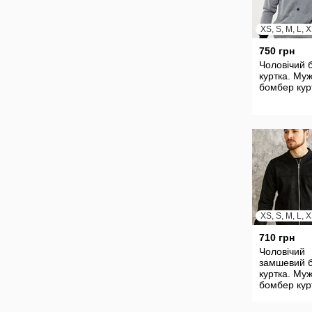
XS, S, M, L, 
750 грн
Чоловічий 
куртка. Му
бомбер кур
XS, S, M, L, 
710 грн
Чоловічий
замшевий 
куртка. Му
бомбер кур