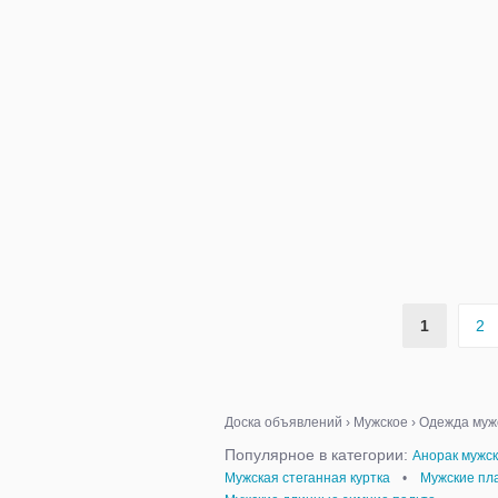
1
2
Доска объявлений
›
Мужское
›
Одежда муж
Популярное в категории:
Анорак мужс
Мужская стеганная куртка
•
Мужские пл