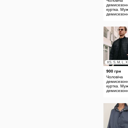
Чоловіча
демисезон
куртка. Му
демисезон
куртка
XS, S, M, L, 
900 грн
Чоловіча
демисезон
куртка. Му
демисезон
куртка весн
осень