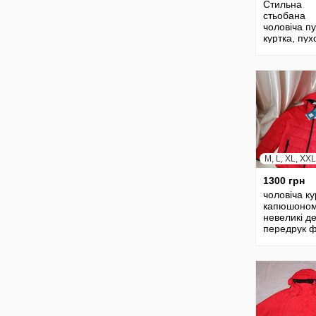
Стильна
стьобана
чоловіча п
куртка, пух
tommy hilfig
оригінал
M, L, XL, XXL
1300 грн
чоловіча ку
капюшоном
невеликі д
передрук 
в непомітн
місцях