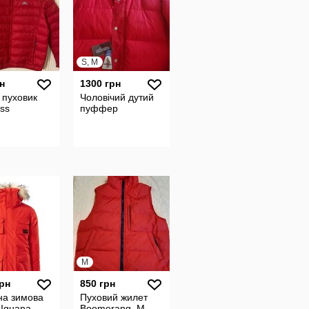
S, M
н
1300 грн
 пуховик
Чоловічий дутий
ss
пуффер
M
грн
850 грн
на зимова
Пуховий жилет
 Iguana.
Boomerang, М