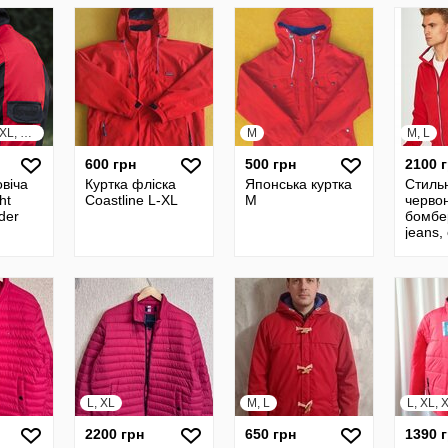
S, M, L, XL, XXL, XXXL
M
M, L
600 грн
500 грн
2100 
овіча
Куртка фліска
Японська куртка
Стиль
ght
Coastline L-XL
M
червон
uder
бомбе
jeans,
L, XL
M, L
L, XL, 
2200 грн
650 грн
1390 