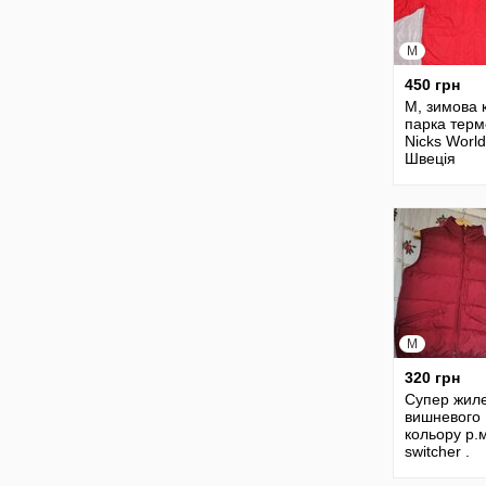
M
450 грн
M, зимова 
парка терм
Nicks World
Швеція
M
320 грн
Супер жил
вишневого
кольору р.
switcher .