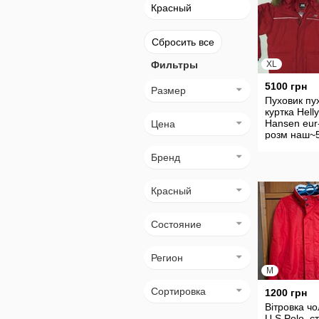
Красный
Сбросить все
Фильтры
XL
5100 грн
Размер
Пуховик пу
куртка Helly
Hansen eur
Цена
розм наш~5
оригінал
Бренд
Красный
Состояние
Регион
M
Сортировка
1200 грн
Вітровка чо
U.S.Polo, с