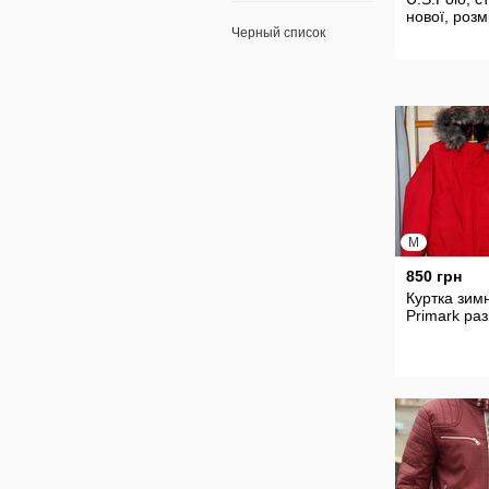
нової, розм
Черный список
M
850 грн
Куртка зим
Primark ра