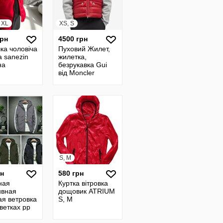
, XL
XS, S
грн
4500 грн
ка чоловіча
Пуховий Жилет,
 sanezin
жилетка,
на
безрукавка Gui
від Moncler
насиченого
червоного
кольору, оригінал
S, M
рн
580 грн
ная
Куртка вітровка
ивная
дощовик ATRIUM
ая ветровка
S, M
ветках рр