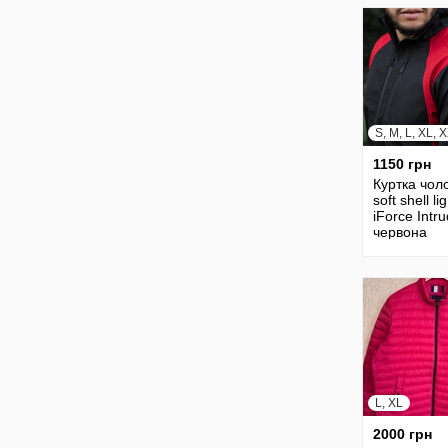
1150 грн
Куртка чол
soft shell li
iForce Intr
червона
L, XL
2000 грн