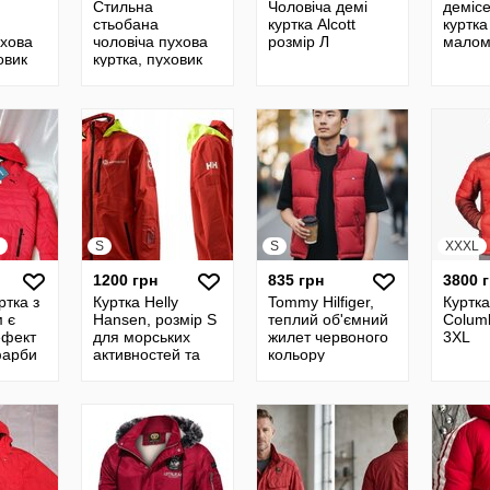
Стильна
Чоловіча демі
деміс
стьобана
куртка Alcott
куртка
ухова
чоловіча пухова
розмір Л
малом
овик
куртка, пуховик
er,
tommy hilfiger,
оригінал
S
S
XXXL
1200 грн
835 грн
3800 
ртка з
Куртка Helly
Tommy Hilfiger,
Куртк
 є
Hansen, розмір S
теплий об'ємний
Colum
ефект
для морських
жилет червоного
3XL
фарби
активностей та
кольору
их
яхтингу
мембранна
вітровка
Норвегия