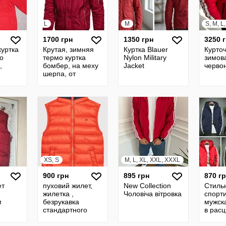
L
M
S, M, L
1700 грн
1350 грн
3250 
куртка
Крутая, зимняя
Куртка Blauer
Курточ
о
термо куртка
Nylon Military
зимова
,
бомбер, на меху
Jacket
черво
шерпа, от
Leduntino. L
XS, S
M, L, XL, XXL, XXXL
900 грн
895 грн
870 г
ет
пуховий жилет,
New Collection
Стиль
жилетка ,
Чоловіча вітровка
спорт
м
безрукавка
мужск
стандартного
в расц
крою Tommy
46-56