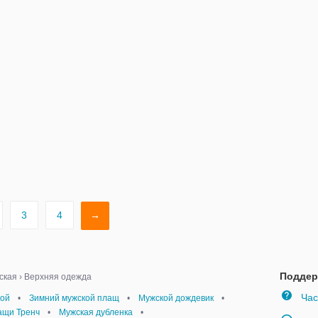
Hilfiger, оригінал
3
4
→
Поддер
ская
›
Верхняя одежда
Час
кой
•
Зимний мужской плащ
•
Мужской дождевик
•
ащи Тренч
•
Мужская дубленка
•