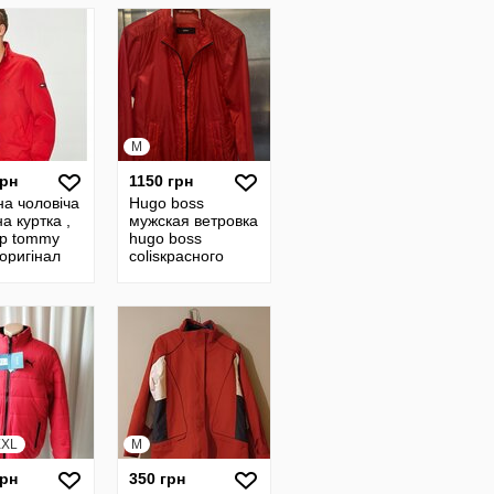
M
грн
1150 грн
на чоловіча
Hugo boss
а куртка ,
мужская ветровка
р tommy
hugo boss
 оригінал
colisкрасного
цвета /14348/
XXL
M
грн
350 грн