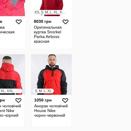
XS, S, M, L, XL, XXL, XXXL
н
8030 грн
вка
Оригинальная
ическая
куртка Snorkel
Parka Airboss
красная
S, M, L, XL, XXL, XXXL
S, M, L, XL
грн
1050 грн
к чоловічий
Анорак чоловічий
ent Nike
House Nike
но-чорний
чорно-червоний