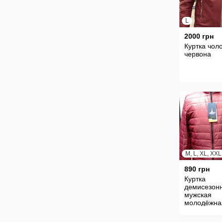
L
2000 грн
Куртка чоло
червона
M, L, XL, XXL
890 грн
Куртка
демисезон
мужская
молодёжна
L.RENATO М
L-50.