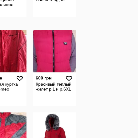
олижна
н
600 грн
я куртка
Красивый теплый
Romeo
жилет р.L и р.6XL