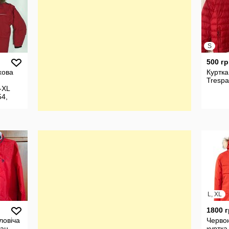
S
500 гр
хова
Куртка
Trespa
-XL
4,
L, XL
1800 
ловіча
Черво
тан
куртка