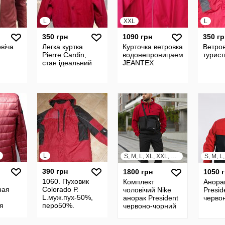
L
XXL
L
350 грн
1090 грн
350 гр
віча
Легка куртка
Курточка ветровка
Ветро
Pierre Cardin,
водонепроницаемая
турист
стан ідеальний
JEANTEX
L
S, M, L, XL, XXL, XXXL
390 грн
1800 грн
1050 
1060. Пуховик
Комплект
Анора
ная
Colorado Р.
чоловічий Nike
Presid
L.муж.пух-50%,
анорак President
черво
я
перо50%.
червоно-чорний
 48 ,
штани President
чорні БАРСЕТКА