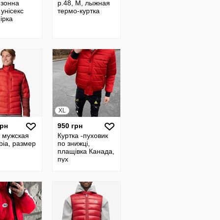
езонна
р.48, M, лыжная
 унісекс
термо-куртка
ірка
XL
грн
950 грн
а мужская
Куртка -пуховик
bia, размер
по знижці,
плащівка Канада,
пух