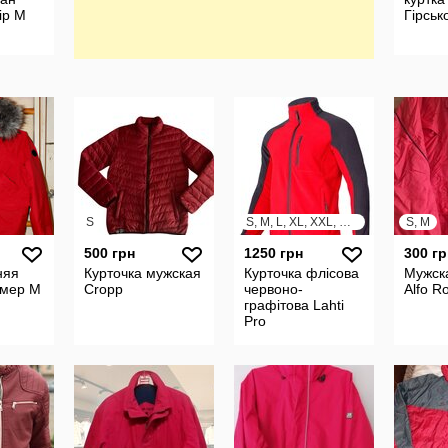
ір М
Гірськ
S
S, M, L, XL, XXL, XXXL
S, M
500 грн
1250 грн
300 гр
няя
Курточка мужская
Курточка флісова
Мужска
змер M
Cropp
червоно-
Alfo 
графітова Lahti
Pro