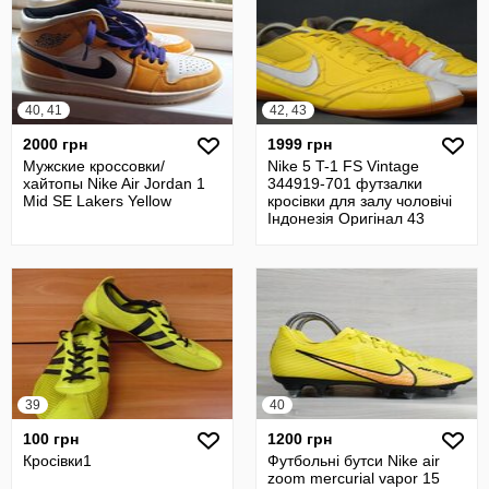
40, 41
42, 43
2000 грн
1999 грн
Мужские кроссовки/
Nike 5 T-1 FS Vintage
хайтопы Nike Air Jordan 1
344919-701 футзалки
Mid SE Lakers Yellow
кросівки для залу чоловічі
Індонезія Оригінал 43
р/27.5 см
39
40
100 грн
1200 грн
Кросівки1
Футбольні бутси Nike air
zoom mercurial vapor 15