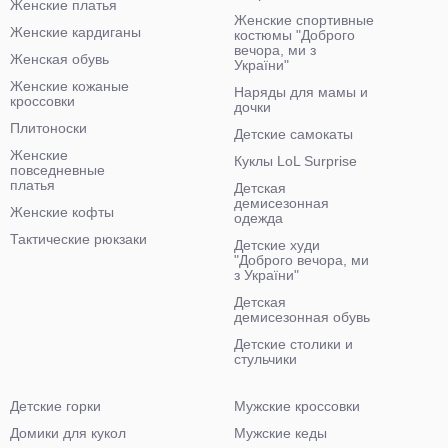
Женские платья
Женские спортивные
Женские кардиганы
костюмы "Доброго
вечора, ми з
Женская обувь
України"
Женские кожаные
Наряды для мамы и
кроссовки
дочки
Плитоноски
Детские самокаты
Женские
Куклы LoL Surprise
повседневные
платья
Детская
демисезонная
Женские кофты
одежда
Тактические рюкзаки
Детские худи
"Доброго вечора, ми
з України"
Детская
демисезонная обувь
Детские столики и
стульчики
Детские горки
Мужские кроссовки
Домики для кукол
Мужские кеды