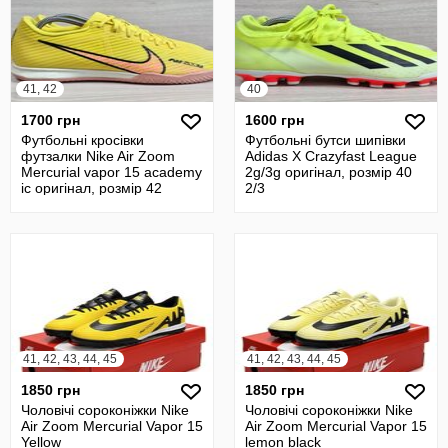
41, 42
40
1700 грн
1600 грн
Футбольні кросівки
Футбольні бутси шипівки
футзалки Nike Air Zoom
Adidas X Crazyfast League
Mercurial vapor 15 academy
2g/3g оригінал, розмір 40
ic оригінал, розмір 42
2/3
41, 42, 43, 44, 45
41, 42, 43, 44, 45
1850 грн
1850 грн
Чоловічі сороконіжки Nike
Чоловічі сороконіжки Nike
Air Zoom Mercurial Vapor 15
Air Zoom Mercurial Vapor 15
Yellow
lemon black