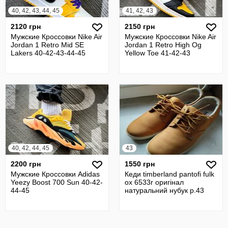
40, 42, 43, 44, 45
41, 42, 43
2120 грн
2150 грн
Мужские Кроссовки Nike Air
Мужские Кроссовки Nike Air
Jordan 1 Retro Mid SE
Jordan 1 Retro High Og
Lakers 40-42-43-44-45
Yellow Toe 41-42-43
40, 42, 44, 45
43
2200 грн
1550 грн
Мужские Кроссовки Adidas
Кеди timberland pantofi fulk
Yeezy Boost 700 Sun 40-42-
ox 6533r оригінал
44-45
натуральний нубук р.43