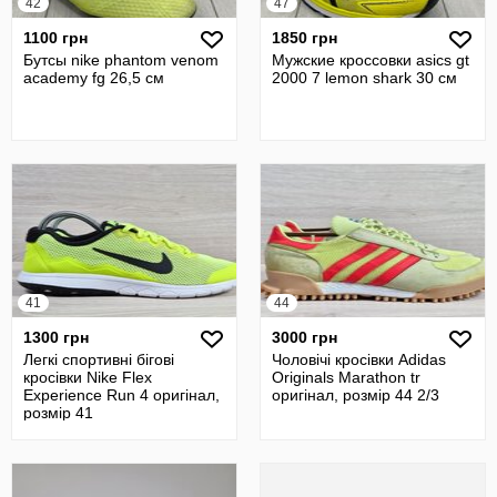
42
47
1100 грн
1850 грн
Бутсы nike phantom venom
Мужские кроссовки asics gt
academy fg 26,5 см
2000 7 lemon shark 30 см
41
44
1300 грн
3000 грн
Легкі спортивні бігові
Чоловічі кросівки Adidas
кросівки Nike Flex
Originals Marathon tr
Experience Run 4 оригінал,
оригінал, розмір 44 2/3
розмір 41