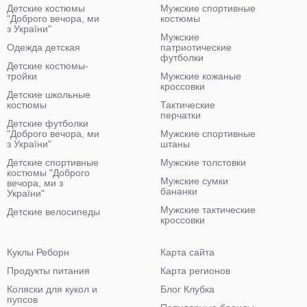
Детские костюмы
Мужские спортивные
"Доброго вечора, ми
костюмы
з України"
Мужские
Одежда детская
патриотические
футболки
Детские костюмы-
тройки
Мужские кожаные
кроссовки
Детские школьные
костюмы
Тактические
перчатки
Детские футболки
"Доброго вечора, ми
Мужские спортивные
з України"
штаны
Детские спортивные
Мужские толстовки
костюмы "Доброго
Мужские сумки
вечора, ми з
бананки
України"
Мужские тактические
Детские велосипеды
кроссовки
Куклы Реборн
Карта сайта
Продукты питания
Карта регионов
Коляски для кукол и
Блог Клубка
пупсов