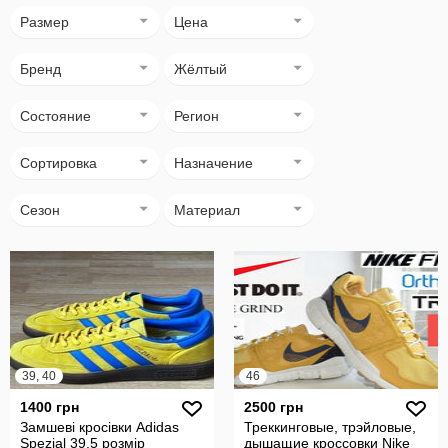
Размер
Цена
Бренд
Жёлтый
Состояние
Регион
Сортировка
Назначение
Сезон
Материал
39, 40
46
1400 грн
2500 грн
Замшеві кросівки Adidas
Треккинговые, трэйловые,
Spezial 39,5 розмір
дышащие кроссовки Nike