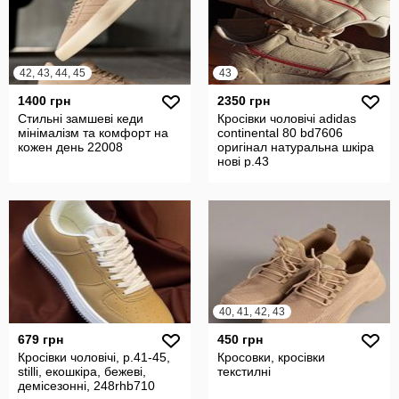
42, 43, 44, 45
43
1400 грн
2350 грн
Стильні замшеві кеди
Кросівки чоловічі adidas
мінімалізм та комфорт на
continental 80 bd7606
кожен день 22008
оригінал натуральна шкіра
нові р.43
40, 41, 42, 43
679 грн
450 грн
Кросівки чоловічі, р.41-45,
Кросовки, кросівки
stilli, екошкіра, бежеві,
текстилні
демісезонні, 248rhb710