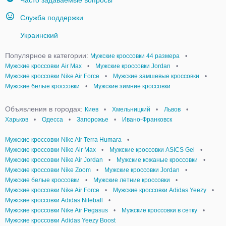
Часто задаваемые вопросы
Служба поддержки
Украинский
Популярное в категории:
Мужские кроссовки 44 размера
•
Мужские кроссовки Air Max
•
Мужские кроссовки Jordan
•
Мужские кроссовки Nike Air Force
•
Мужские замшевые кроссовки
•
Мужские белые кроссовки
•
Мужские зимние кроссовки
Объявления в городах:
Киев
•
Хмельницкий
•
Львов
•
Харьков
•
Одесса
•
Запорожье
•
Ивано-Франковск
Мужские кроссовки Nike Air Terra Humara
•
Мужские кроссовки Nike Аir Мax
•
Мужские кроссовки ASICS Gel
•
Мужские кроссовки Nike Air Jordan
•
Мужские кожаные кроссовки
•
Мужские кроссовки Nike Zoom
•
Мужские кроссовки Jordan
•
Мужские белые кроссовки
•
Мужские летние кроссовки
•
Мужские кроссовки Nike Air Force
•
Мужские кроссовки Adidas Yeezy
•
Мужские кроссовки Adidas Niteball
•
Мужские кроссовки Nike Air Pegasus
•
Мужские кроссовки в сетку
•
Мужские кроссовки Adidas Yeezy Boost