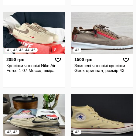
44 р/28 с
41, 42, 43, 44, 45
43
2050 грн
1500 грн
Кросівки чоловічі Nike Air
Замшеві чоловічі кросівки
Force 1 07 Mocco, шкіра
Geox оригінал, розмір 43
42, 43
42