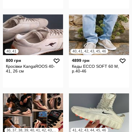
40, 41
40, 41, 42, 43, 45, 46
800 грн
4899 грн
Кросівки KangaROOS 40-
Кеды ECCO SOFT 60 M,
41, 26 см
р.40-46
36, 37, 38, 39, 40, 41, 42, 43, 44, 45
41, 42, 43, 44, 45, 46