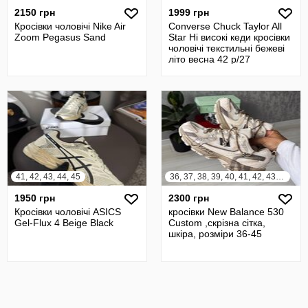
2150 грн
1999 грн
Кросівки чоловічі Nike Air
Converse Chuck Taylor All
Zoom Pegasus Sand
Star Hi високі кеди кросівки
чоловічі текстильні бежеві
літо весна 42 р/27
41, 42, 43, 44, 45
36, 37, 38, 39, 40, 41, 42, 43, 44, 45
1950 грн
2300 грн
Кросівки чоловічі ASICS
кросівки New Balance 530
Gel-Flux 4 Beige Black
Custom ,скрізна сітка,
шкіра, розміри 36-45