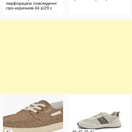
перфорацією повсякденні
сіро-коричневі 44 р/29 с
47
44, 45, 46, 47