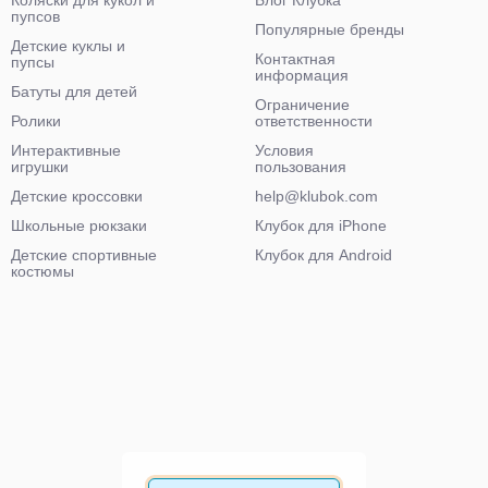
Коляски для кукол и
Блог Клубка
пупсов
Популярные бренды
Детские куклы и
Контактная
пупсы
информация
Батуты для детей
Ограничение
Ролики
ответственности
Интерактивные
Условия
игрушки
пользования
Детские кроссовки
help@klubok.com
Школьные рюкзаки
Клубок для iPhone
Детские спортивные
Клубок для Android
костюмы