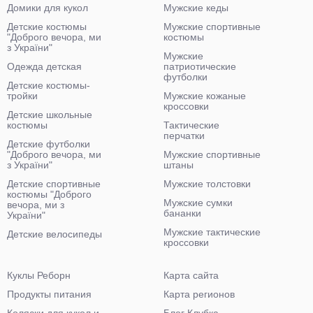
Домики для кукол
Мужские кеды
Детские костюмы
Мужские спортивные
"Доброго вечора, ми
костюмы
з України"
Мужские
Одежда детская
патриотические
футболки
Детские костюмы-
тройки
Мужские кожаные
кроссовки
Детские школьные
костюмы
Тактические
перчатки
Детские футболки
"Доброго вечора, ми
Мужские спортивные
з України"
штаны
Детские спортивные
Мужские толстовки
костюмы "Доброго
Мужские сумки
вечора, ми з
бананки
України"
Мужские тактические
Детские велосипеды
кроссовки
Куклы Реборн
Карта сайта
Продукты питания
Карта регионов