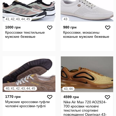
41, 42, 43, 44, 45
43
1000 грн
980 грн
Кроссовки текстильные
Кроссовки, мокасины
мужские бежевые
кожаные мужские бежевые
40, 41, 42, 43, 44, 45
43, 44
1770 грн
4599 грн
Мужские кроссовки-туфли
Nike Air Max 720 AO2924-
чоловічі кроссівки-туфлі
700 кросівки чоловічі
текстильні спортивні
повсякденні Оригінал 43-