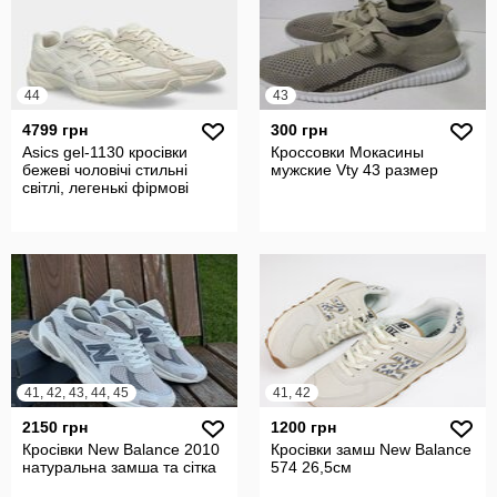
44
43
4799 грн
300 грн
Asics gel-1130 кросівки
Кроссовки Мокасины
бежеві чоловічі стильні
мужские Vty 43 размер
світлі, легенькі фірмові
41, 42, 43, 44, 45
41, 42
2150 грн
1200 грн
Кросівки New Balance 2010
Кросівки замш New Balance
натуральна замша та сітка
574 26,5см