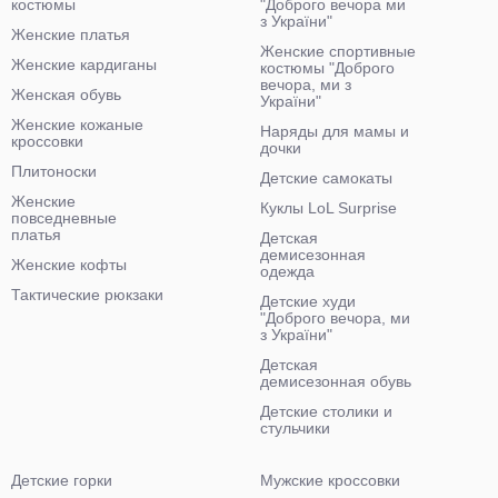
костюмы
"Доброго вечора ми
з України"
Женские платья
Женские спортивные
Женские кардиганы
костюмы "Доброго
вечора, ми з
Женская обувь
України"
Женские кожаные
Наряды для мамы и
кроссовки
дочки
Плитоноски
Детские самокаты
Женские
Куклы LoL Surprise
повседневные
платья
Детская
демисезонная
Женские кофты
одежда
Тактические рюкзаки
Детские худи
"Доброго вечора, ми
з України"
Детская
демисезонная обувь
Детские столики и
стульчики
Детские горки
Мужские кроссовки