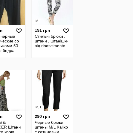
M
рн
191 грн
 черные
Стильні брюки ,
ческие со
штани , штанішки
очками 50
від rinascimento
р бедра
рно 120
е
M, L
рн
290 грн
S &
Черные брюки
CER Штани
штаны M/L Kaliko
го крою,
с сатиновым