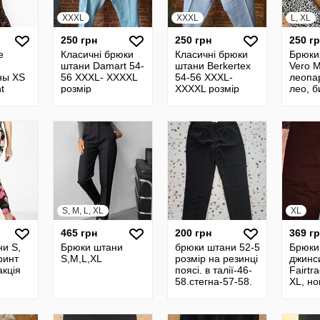
XXXL
XXXL
L, XL
250 грн
250 грн
250 г
е
Класичні брюки
Класичні брюки
Брюки
штани Damart 54-
штани Berkerteх
Vero 
ны XS
56 XXXL- XXXXL
54-56 XXXL-
леопа
t
розмір
XXXXL розмір
лео, 
 крой
хат
S, M, L, XL
XL
465 грн
200 грн
369 г
и S,
Брюки штани
брюки штани 52-54
Брюки
ринт
S,M,L,XL
розмір на резинці в
джинси
акція
поясі. в талії-46-
Fairtra
58.стегна-57-58.
XL, нов
довжина-106.крокова-77.
пос