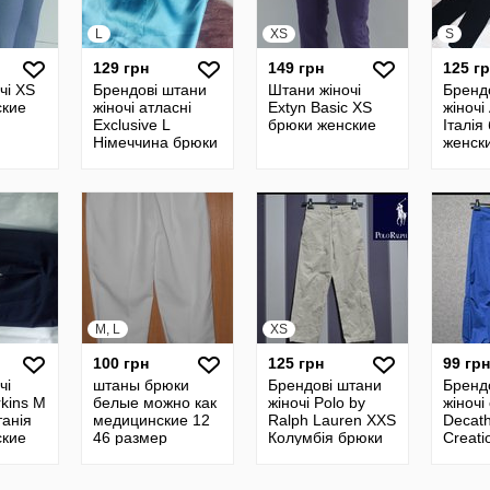
L
XS
S
129 грн
149 грн
125 г
чі XS
Брендові штани
Штани жіночі
Бренд
ские
жіночі атласні
Extyn Basic XS
жіночі
Exclusive L
брюки женские
Італія
Німеччина брюки
женск
женские
M, L
XS
100 грн
125 грн
99 грн
чі
штаны брюки
Брендові штани
Бренд
rkins M
белые можно как
жіночі Polo by
жіночі
анія
медицинские 12
Ralph Lauren XXS
Decath
ские
46 размер
Колумбія брюки
Creat
женские
XXS Л
женск