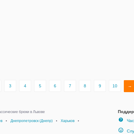
3
4
5
6
7
8
9
10
→
Поддер
ссические брюки в Львове
Час
ев
•
Днепропетровск (Днепр)
•
Харьков
•
Слу