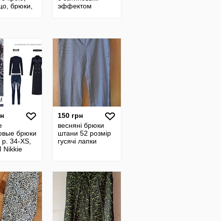
цо, брюки,
эффектом
M
рн
150 грн
е
весняні брюки
овые брюки
штани 52 розмір
р. 34-XS,
гусячі лапки
 Nikkie
ндия