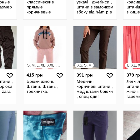
ерные
классические
узкачі , джегінси ,
красив
размер
прямые
штани з замочком
штаніш
коричневые
збоку від h&m p.s
з киш
плотные брюки
Lady Balizza 25р
S, M, L, XL, XXL, XXXL
XS, S, M
L, XL, 
415 грн
391 грн
379 г
штани ,
Брюки жіночі.
Медичні
Легкі л
 брюки
Штани. Штаны,
коричневі штани ,
штани
 zara
трехнитка.
мед штани брюки
жіночі
, спец одяг
гарем