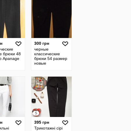
рн
300 грн
ические
черные
е брюки 48
классические
р Apanage
брюки 54 размер
новые
S
рн
395 грн
тильні
Трикотажні сірі