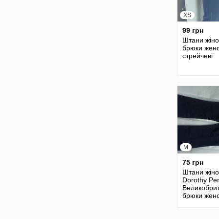
XS
99 грн
Штани жіно
брюки жен
стрейчеві
M
75 грн
Штани жіно
Dorothy Pe
Великобрит
брюки жен