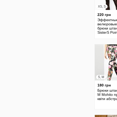
XS, S
220 грн
Эффектны
велюровые
брюки шта
SisterS Poin
актуальный
стрейч бар
S, M
180 грн
Брюки штан
М Mohito п
квіти абстр