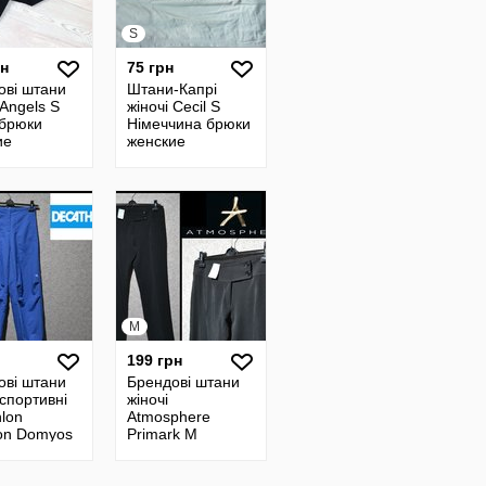
S
рн
75 грн
ові штани
Штани-Капрі
 Angels S
жіночі Cecil S
 брюки
Німеччина брюки
ие
женские
M
199 грн
ові штани
Брендові штани
 спортивні
жіночі
lon
Atmosphere
ion Domyos
Primark M
аос брюки
Великобританія
ие
брюки женские