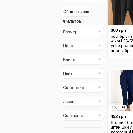
Сбросить все
Фильтры
300 грн
Размер
нові брюки
жіночі 56-5
Цена
розмір жен
штаны брю
Бренд
Цвет
Состояние
Львов
XS, S, M
Сортировка
492 грн
Штани , бр
штанішки лі
легесенькі 