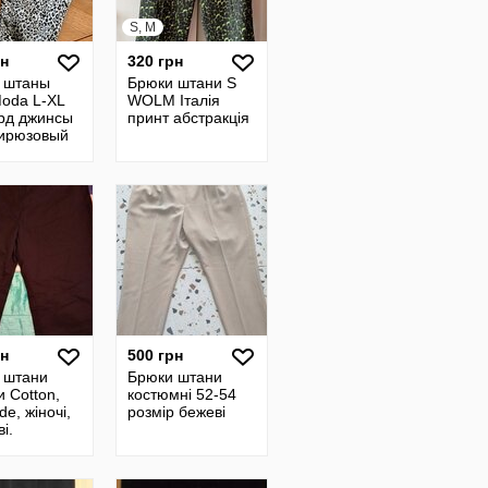
S, M
рн
320 грн
 штаны
Брюки штани S
Moda L-XL
WOLM Італія
рд джинсы
принт абстракція
бирюзовый
рн
500 грн
 штани
Брюки штани
 Cotton,
костюмні 52-54
de, жіночі,
розмір бежеві
і.