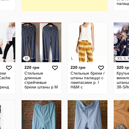
палац
штаны
M
L
XS, S, 
220 грн
220 грн
320 г
юки
Стильные
Стильные брюки /
Круты
Cache
длинные
штаны палаццо с
винил
стрейчевые
лампасами р. l
штаны 
тренд
брюки штаны р.М
H&M с
38-S/M
с принтом Ellei
карманами
Голла
Италия