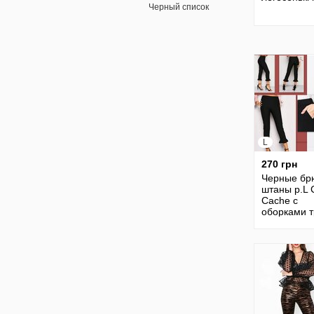
Черный список
L
270 грн
Черные бр
штаны р.L 
Cache с
оборками 
сезона