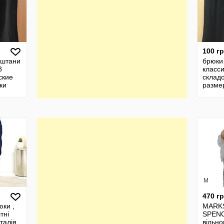
100 г
 штани
брюки
8
класси
ские
склад
ки
разме
приме
тонки
M
470 г
юки ,
MARK
тні
SPEN
італія
вільно