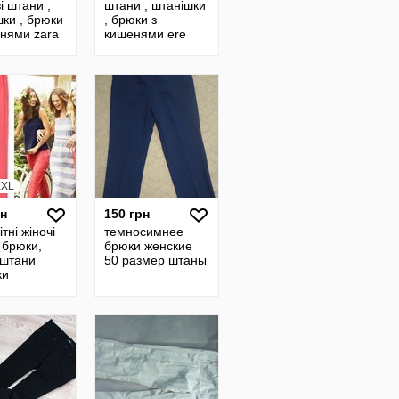
і штани ,
штани , штанішки
ки , брюки
, брюки з
енями zara
кишенями ere
XXL
рн
150 грн
ітні жіночі
темносимнее
 брюки,
брюки женские
 штани
50 размер штаны
ки