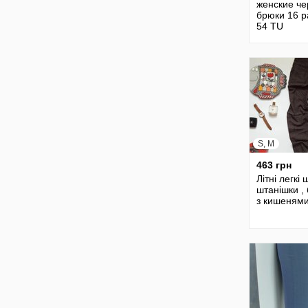
женские ч
брюки 16 
54 TU
S, M
463 грн
Літні легкі 
штанішки ,
з кишенями