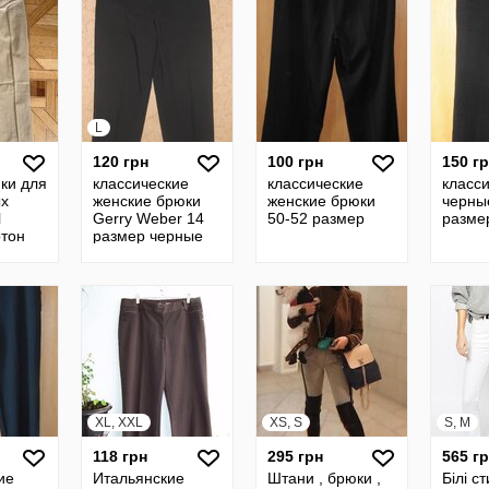
L
120 грн
100 грн
150 г
ки для
классические
классические
класс
х
женские брюки
женские брюки
черны
l
Gerry Weber 14
50-52 размер
разме
отон
размер черные
ие
80 см
XL, XXL
XS, S
S, M
118 грн
295 грн
565 г
ие
Итальянские
Штани , брюки ,
Білі с