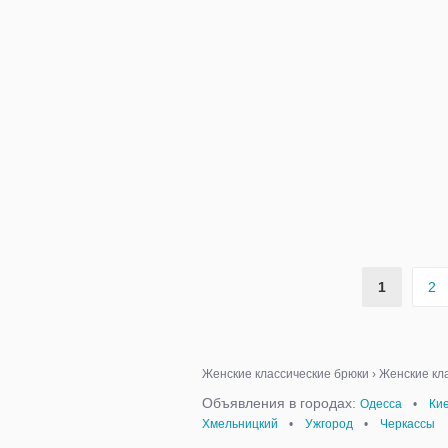
1
2
Женские классические брюки
›
Женские кла
Объявления в городах:
Одесса
•
Ки
Хмельницкий
•
Ужгород
•
Черкассы