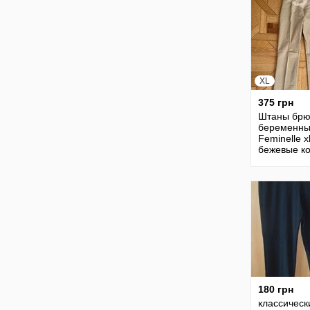
XL
375 грн
Штаны брю
беременны
Feminelle x
бежевые к
классическ
длинные 1
180 грн
классическ