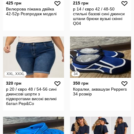
425 грн
215 грн
Велюрова піжама двійка
р 14 / євро 42 / 48-50
42-52р Розпродаж моделі
стильні базові сині джинси
штани брюки вузькі скінні
Q04
XXL, XXXL
34
320 грн
350 грн
р 20 / євро 48 / 54-56 сині
Коралки, аквашузи Peppers
джинсові шорти з
34 розмір
підворотами високі великі
батал Pep&Co