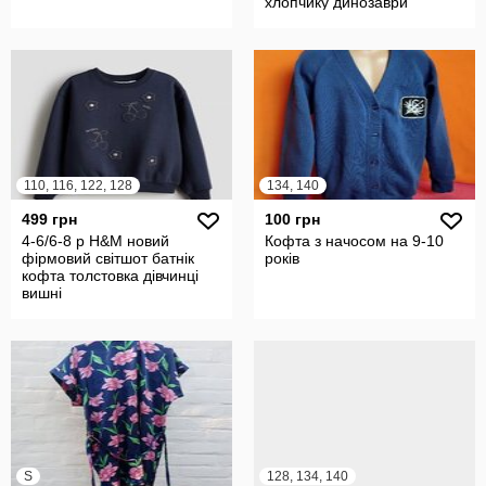
хлопчику динозаври
110, 116, 122, 128
134, 140
499 грн
100 грн
4-6/6-8 р H&M новий
Кофта з начосом на 9-10
фірмовий світшот батнік
років
кофта толстовка дівчинці
вишні
S
128, 134, 140