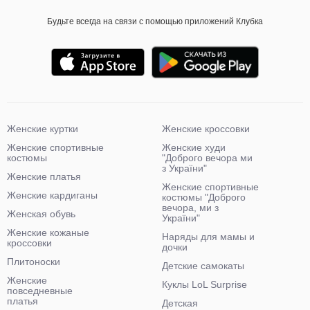
Будьте всегда на связи с помощью приложений Клубка
Женские куртки
Женские кроссовки
Женские спортивные
Женские худи
костюмы
"Доброго вечора ми
з України"
Женские платья
Женские спортивные
Женские кардиганы
костюмы "Доброго
вечора, ми з
Женская обувь
України"
Женские кожаные
Наряды для мамы и
кроссовки
дочки
Плитоноски
Детские самокаты
Женские
Куклы LoL Surprise
повседневные
платья
Детская