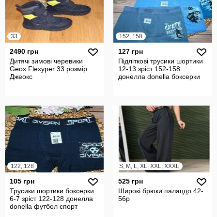
33
152, 158
2490 грн
127 грн
Дитячі зимові черевики
Підліткові трусики шортики
Geox Flexyper 33 розмір
12-13 зріст 152-158
Джеокс
донелла donella боксерки
122, 128
S, M, L, XL, XXL, XXXL
105 грн
525 грн
Трусики шортики боксерки
Широкі брюки палаццо 42-
6-7 зріст 122-128 донелла
56р
donella футбол спорт