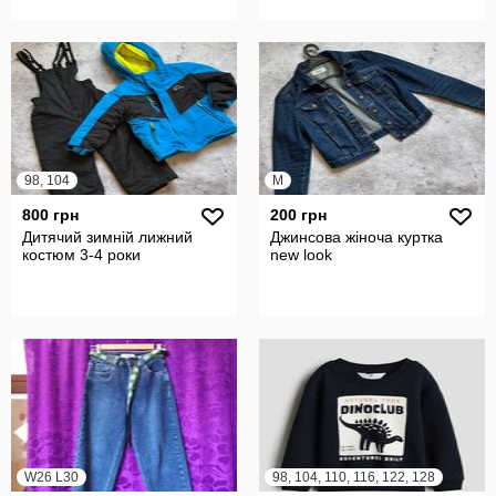
98, 104
M
800 грн
200 грн
Дитячий зимній лижний
Джинсова жіноча куртка
костюм 3-4 роки
new look
W26 L30
98, 104, 110, 116, 122, 128