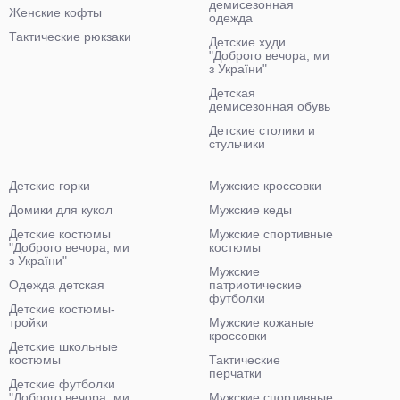
демисезонная
Женские кофты
одежда
Тактические рюкзаки
Детские худи
"Доброго вечора, ми
з України"
Детская
демисезонная обувь
Детские столики и
стульчики
Детские горки
Мужские кроссовки
Домики для кукол
Мужские кеды
Детские костюмы
Мужские спортивные
"Доброго вечора, ми
костюмы
з України"
Мужские
Одежда детская
патриотические
футболки
Детские костюмы-
тройки
Мужские кожаные
кроссовки
Детские школьные
костюмы
Тактические
перчатки
Детские футболки
"Доброго вечора, ми
Мужские спортивные