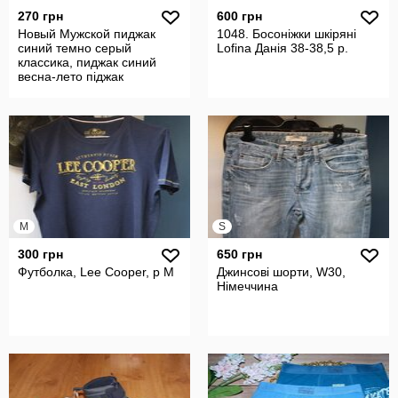
270 грн
600 грн
Новый Мужской пиджак
1048. Босоніжки шкіряні
синий темно серый
Lofina Данія 38-38,5 р.
классика, пиджак синий
весна-лето піджак
чоловічий сіро синій
M
S
300 грн
650 грн
Футболка, Lee Cooper, р М
Джинсові шорти, W30,
Німеччина