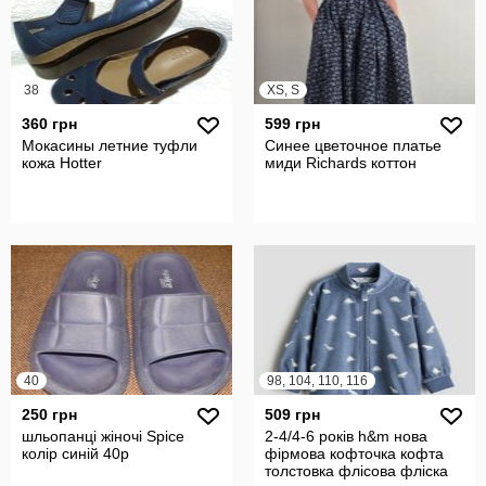
38
XS, S
360 грн
599 грн
Мокасины летние туфли
Синее цветочное платье
кожа Hotter
миди Richards коттон
40
98, 104, 110, 116
250 грн
509 грн
шльопанці жіночі Spice
2-4/4-6 років h&m нова
колір синій 40р
фірмова кофточка кофта
толстовка флісова фліска