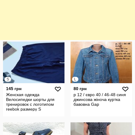
S
L
145 грн
80 грн
Женская одежда
р 12 / євро 40 / 46-48 синя
Велосипедки шорты для
джинсова жіноча куртка
тренировок с логотипом
бавовна Gap
reebok размеру S