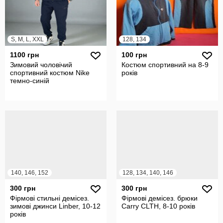
S, M, L, XXL
128, 134
1100 грн
100 грн
Зимовий чоловічий
Костюм спортивний на 8-9
спортивний костюм Nike
років
темно-синій
140, 146, 152
128, 134, 140, 146
300 грн
300 грн
Фірмові стильні демісез.
Фірмові демісез. брюки
зимові джинси Linber, 10-12
Carry CLTH, 8-10 років
років