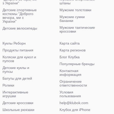
з України"
штаны
Детские спортивные
Мужские толстовки
костюмы "Доброго
Мужские сумки
вечора, ми з
бананки
України"
Мужские тактические
Детские велосипеды
кроссовки
Куклы Реборн
Карта сайта
Продукты питания
Карта регионов
Коляски для кукол и
Блог Клубка
пупсов
Популярные бренды
Детские куклы и
Контактная
пупсы
информация
Батуты для детей
Ограничение
Ролики
ответственности
Интерактивные
Условия
игрушки
пользования
Детские кроссовки
help@klubok.com
Школьные рюкзаки
Клубок для iPhone