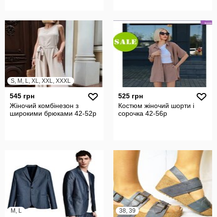
S, M, L, XL, XXL, XXXL
545 грн
525 грн
Жіночий комбінезон з
Костюм жіночий шорти і
широкими брюками 42-52р
сорочка 42-56р
M, L
38, 39