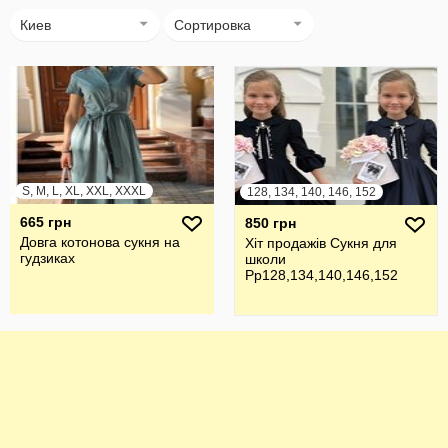
Киев
Сортировка
S, M, L, XL, XXL, XXXL
128, 134, 140, 146, 152
665 грн
850 грн
Довга котонова сукня на
Хіт продажів Сукня для
гудзиках
школи
Рр128,134,140,146,152