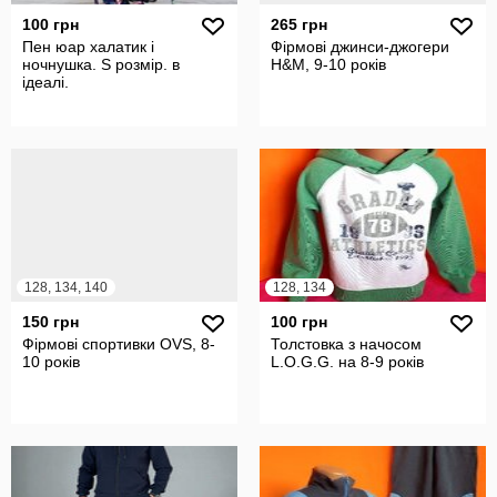
100 грн
265 грн
Пен юар халатик і
Фірмові джинси-джогери
ночнушка. S розмір. в
H&M, 9-10 років
ідеалі.
128, 134, 140
128, 134
150 грн
100 грн
Фірмові спортивки OVS, 8-
Толстовка з начосом
10 років
L.O.G.G. на 8-9 років