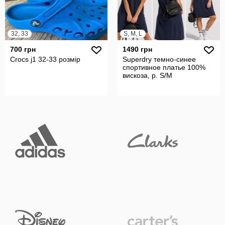
32, 33
S, M, L
700 грн
1490 грн
Crocs j1 32-33 розмір
Superdry темно-синее
спортивное платье 100%
вискоза, р. S/M