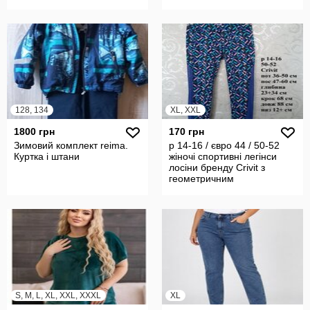
128, 134
XL, XXL
1800 грн
170 грн
Зимовий комплект reima.
р 14-16 / євро 44 / 50-52
Куртка і штани
жіночі спортивні легінси
лосіни бренду Crivit з
геометричним
різнокольоров
S, M, L, XL, XXL, XXXL
XL