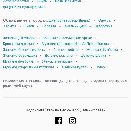
Детские платья
•
Обувь
•
Женские блузки
•
фигурки из мультфильмов
Объявления в городах:
Днепропетровск (Днепр)
•
Одесса
•
Харьков
•
Львов
•
Полтава
•
Хмельницкий
•
Запорожье
Женские джемпера
•
Женские классические брюки
•
Кроссовки детские
•
Мужские кроссовки Nike Air Terra Humara
•
Женские брюки в полоску
•
Детские кофты
•
Женские футболки
•
Женские безрукавки
•
Детские регланы
•
Детские куртки
•
Мужские футболки
•
Женские ветровки
•
Мужские спортивные костюмы
•
Женские куртки
•
Пупсы
Объявления о продаже товаров для детей, женщин и мужчин. Портал для
родителей Клубок.
Подписывайтесь на Клубок в социальных сетях