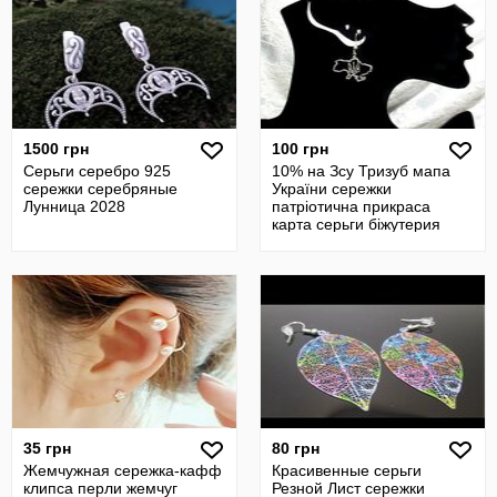
1500 грн
100 грн
Серьги серебро 925
10% на Зсу Тризуб мапа
сережки серебряные
України сережки
Лунница 2028
патріотична прикраса
карта серьги біжутерия
35 грн
80 грн
Жемчужная сережка-кафф
Красивенные серьги
клипса перли жемчуг
Резной Лист сережки