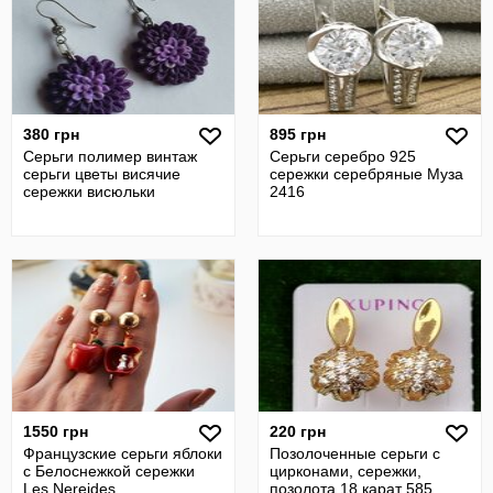
380 грн
895 грн
Серьги полимер винтаж
Серьги серебро 925
серьги цветы висячие
сережки серебряные Муза
сережки висюльки
2416
1550 грн
220 грн
Французские серьги яблоки
Позолоченные серьги с
с Белоснежкой сережки
цирконами, сережки,
Les Nereides
позолота 18 карат 585