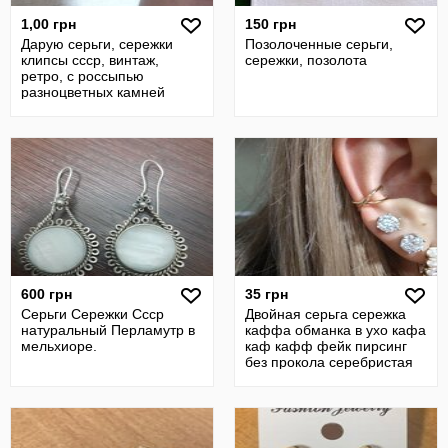
1,00 грн
150 грн
Дарую серьги, сережки
Позолоченные серьги,
клипсы ссср, винтаж,
сережки, позолота
ретро, с россыпью
разноцветных камней
600 грн
35 грн
Серьги Сережки Ссср
Двойная серьга сережка
натуральный Перламутр в
каффа обманка в ухо кафа
мельхиоре.
каф кафф фейк пирсинг
без прокола серебристая