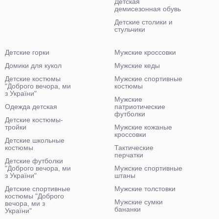
Детская
демисезонная обувь
Детские столики и
стульчики
Детские горки
Мужские кроссовки
Домики для кукол
Мужские кеды
Детские костюмы
Мужские спортивные
"Доброго вечора, ми
костюмы
з України"
Мужские
Одежда детская
патриотические
футболки
Детские костюмы-
тройки
Мужские кожаные
кроссовки
Детские школьные
костюмы
Тактические
перчатки
Детские футболки
"Доброго вечора, ми
Мужские спортивные
з України"
штаны
Детские спортивные
Мужские толстовки
костюмы "Доброго
Мужские сумки
вечора, ми з
бананки
України"