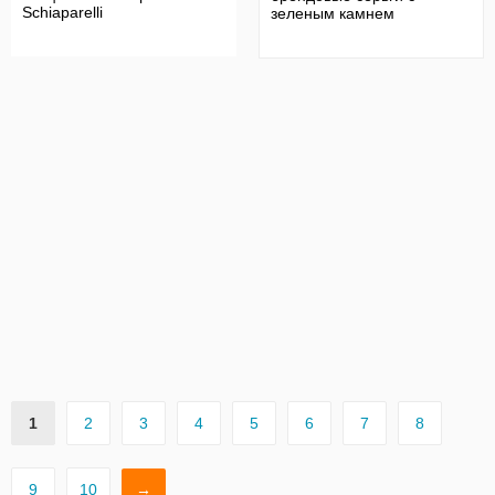
Schiaparelli
зеленым камнем
1
2
3
4
5
6
7
8
9
10
→