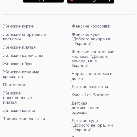
Женские куртки
Женские кроссовки
Женские спортивные
Женские худи
костюмы
"Доброго вечора ми
з України"
Женские платья
Женские спортивные
Женские кардиганы
костюмы "Доброго
вечора, ми з
Женская обувь
України"
Женские кожаные
Наряды для мамы и
кроссовки
дочки
Плитоноски
Детские самокаты
Женские
Куклы LoL Surprise
повседневные
платья
Детская
демисезонная
Женские кофты
одежда
Тактические рюкзаки
Детские худи
"Доброго вечора, ми
з України"