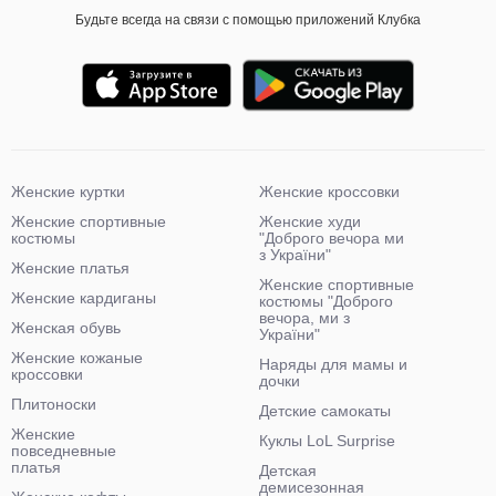
Будьте всегда на связи с помощью приложений Клубка
Женские куртки
Женские кроссовки
Женские спортивные
Женские худи
костюмы
"Доброго вечора ми
з України"
Женские платья
Женские спортивные
Женские кардиганы
костюмы "Доброго
вечора, ми з
Женская обувь
України"
Женские кожаные
Наряды для мамы и
кроссовки
дочки
Плитоноски
Детские самокаты
Женские
Куклы LoL Surprise
повседневные
платья
Детская
демисезонная