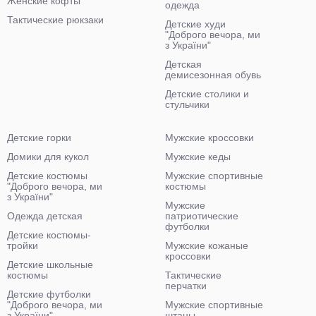
Женские кофты
одежда
Тактические рюкзаки
Детские худи
"Доброго вечора, ми
з України"
Детская
демисезонная обувь
Детские столики и
стульчики
Детские горки
Мужские кроссовки
Домики для кукол
Мужские кеды
Детские костюмы
Мужские спортивные
"Доброго вечора, ми
костюмы
з України"
Мужские
Одежда детская
патриотические
футболки
Детские костюмы-
тройки
Мужские кожаные
кроссовки
Детские школьные
костюмы
Тактические
перчатки
Детские футболки
"Доброго вечора, ми
Мужские спортивные
з України"
штаны