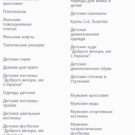
Наряды для мамы и
кроссовки
дочки
Плитоноски
Детские самокаты
Женские
Куклы LoL Surprise
повседневные
платья
Детская
демисезонная
Женские кофты
одежда
Тактические рюкзаки
Детские худи
"Доброго вечора, ми
з України"
Детские горки
Детская
Домики для кукол
демисезонная обувь
Детские костюмы
Детские столики и
"Доброго вечора, ми
стульчики
з України"
Одежда детская
Мужские кроссовки
Детские костюмы-
Мужские кеды
тройки
Мужские спортивные
Детские школьные
костюмы
костюмы
Мужские
Детские футболки
патриотические
"Доброго вечора, ми
футболки