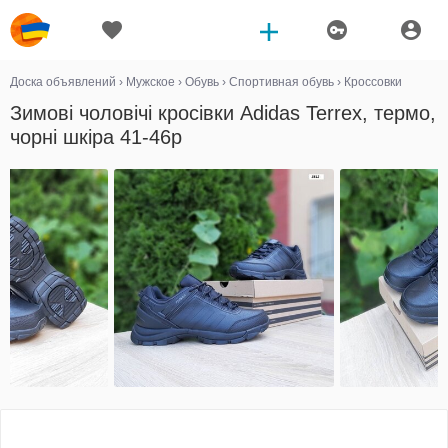
Доска объявлений
›
Мужское
›
Обувь
›
Спортивная обувь
›
Кроссовки
Зимові чоловічі кросівки Adidas Terrex, термо,
чорні шкіра 41-46р