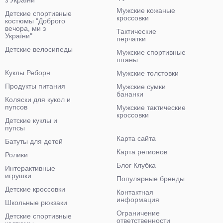
з України"
Мужские кожаные
Детские спортивные
кроссовки
костюмы "Доброго
вечора, ми з
Тактические
України"
перчатки
Детские велосипеды
Мужские спортивные
штаны
Куклы Реборн
Мужские толстовки
Продукты питания
Мужские сумки
бананки
Коляски для кукол и
пупсов
Мужские тактические
кроссовки
Детские куклы и
пупсы
Карта сайта
Батуты для детей
Карта регионов
Ролики
Блог Клубка
Интерактивные
игрушки
Популярные бренды
Детские кроссовки
Контактная
информация
Школьные рюкзаки
Ограничение
Детские спортивные
ответственности