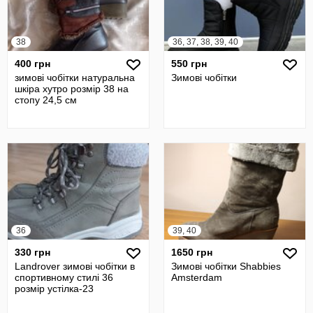
38
36, 37, 38, 39, 40
400 грн
550 грн
зимові чобітки натуральна
Зимові чобітки
шкіра хутро розмір 38 на
стопу 24,5 см
36
39, 40
330 грн
1650 грн
Landrover зимові чобітки в
Зимові чобітки Shabbies
спортивному стилі 36
Amsterdam
розмір устілка-23