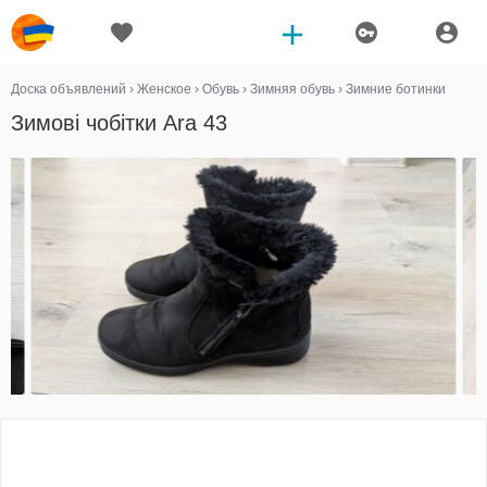
Доска объявлений
›
Женское
›
Обувь
›
Зимняя обувь
›
Зимние ботинки
Зимові чобітки Ara 43