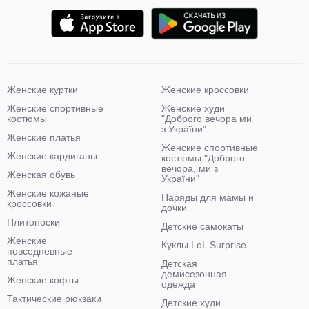
Женские куртки
Женские кроссовки
Женские спортивные
Женские худи
костюмы
"Доброго вечора ми
з України"
Женские платья
Женские спортивные
Женские кардиганы
костюмы "Доброго
вечора, ми з
Женская обувь
України"
Женские кожаные
Наряды для мамы и
кроссовки
дочки
Плитоноски
Детские самокаты
Женские
Куклы LoL Surprise
повседневные
платья
Детская
демисезонная
Женские кофты
одежда
Тактические рюкзаки
Детские худи