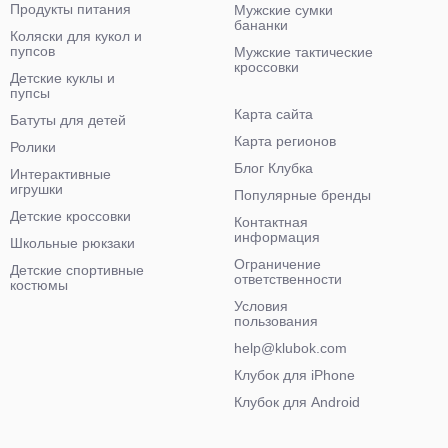
Продукты питания
Мужские сумки
бананки
Коляски для кукол и
пупсов
Мужские тактические
кроссовки
Детские куклы и
пупсы
Карта сайта
Батуты для детей
Карта регионов
Ролики
Блог Клубка
Интерактивные
игрушки
Популярные бренды
Детские кроссовки
Контактная
информация
Школьные рюкзаки
Ограничение
Детские спортивные
ответственности
костюмы
Условия
пользования
help@klubok.com
Клубок для iPhone
Клубок для Android