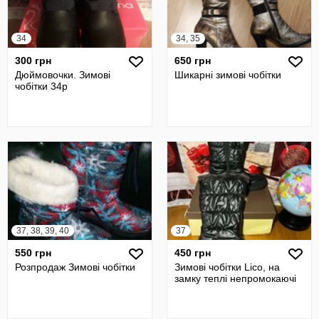
34
34, 35
300 грн
650 грн
Дюймовочки. Зимові
Шикарні зимові чобітки
чобітки 34р
37, 38, 39, 40
37
550 грн
450 грн
Розпродаж Зимові чобітки
Зимові чобітки Lico, на
замку теплі непромокаючі