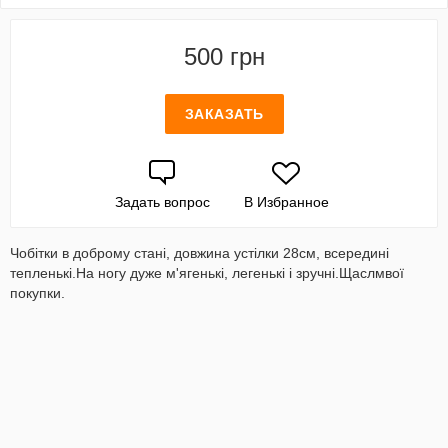
500 грн
ЗАКАЗАТЬ
Задать вопрос
В Избранное
Чобітки в доброму стані, довжина устілки 28см, всередині
тепленькі.На ногу дуже м'ягенькі, легенькі і зручні.Щаслмвої
покупки.