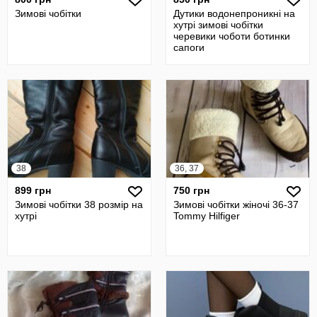
Зимові чобітки
Дутики водонепроникні на
хутрі зимові чобітки
черевики чоботи ботинки
сапоги
38
36, 37
899 грн
750 грн
Зимові чобітки 38 розмір на
Зимові чобітки жіночі 36-37
хутрі
Tommy Hilfiger