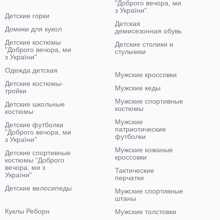
"Доброго вечора, ми
з України"
Детские горки
Детская
Домики для кукол
демисезонная обувь
Детские костюмы
Детские столики и
"Доброго вечора, ми
стульчики
з України"
Одежда детская
Мужские кроссовки
Детские костюмы-
Мужские кеды
тройки
Мужские спортивные
Детские школьные
костюмы
костюмы
Мужские
Детские футболки
патриотические
"Доброго вечора, ми
футболки
з України"
Мужские кожаные
Детские спортивные
кроссовки
костюмы "Доброго
вечора, ми з
Тактические
України"
перчатки
Детские велосипеды
Мужские спортивные
штаны
Куклы Реборн
Мужские толстовки