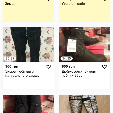
Зима
Утеплені сабо
36, 37
34, 35
300 грн
600 грн
Зимові чобіткии з
Дюймовочки. Зимові
натурального замшу
чобітки 35рр