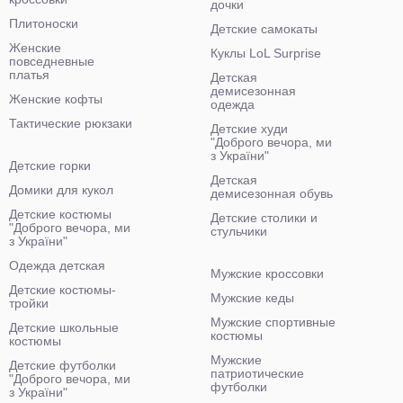
дочки
Плитоноски
Детские самокаты
Женские
Куклы LoL Surprise
повседневные
платья
Детская
демисезонная
Женские кофты
одежда
Тактические рюкзаки
Детские худи
"Доброго вечора, ми
з України"
Детские горки
Детская
Домики для кукол
демисезонная обувь
Детские костюмы
Детские столики и
"Доброго вечора, ми
стульчики
з України"
Одежда детская
Мужские кроссовки
Детские костюмы-
Мужские кеды
тройки
Мужские спортивные
Детские школьные
костюмы
костюмы
Мужские
Детские футболки
патриотические
"Доброго вечора, ми
футболки
з України"