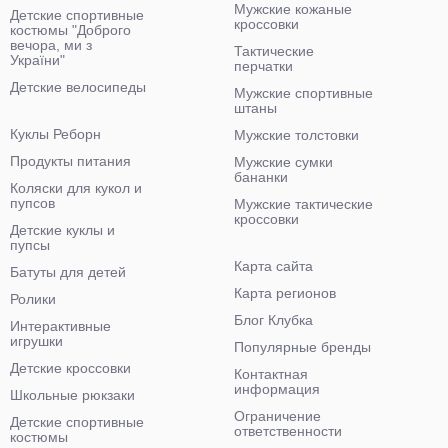
Мужские кожаные
Детские спортивные
кроссовки
костюмы "Доброго
вечора, ми з
Тактические
України"
перчатки
Детские велосипеды
Мужские спортивные
штаны
Куклы Реборн
Мужские толстовки
Продукты питания
Мужские сумки
бананки
Коляски для кукол и
пупсов
Мужские тактические
кроссовки
Детские куклы и
пупсы
Карта сайта
Батуты для детей
Карта регионов
Ролики
Блог Клубка
Интерактивные
игрушки
Популярные бренды
Детские кроссовки
Контактная
информация
Школьные рюкзаки
Ограничение
Детские спортивные
ответственности
костюмы