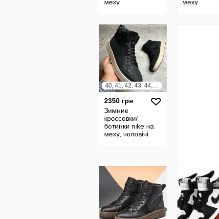
меху
меху
натуральная
натуральн
кожа
кожа
40, 41, 42, 43, 44, 45
2350 грн
Зимние
кроссовки/
ботинки nike на
меху, чоловічі
зимові кросівки /
черевики із
натуральної
шкіри