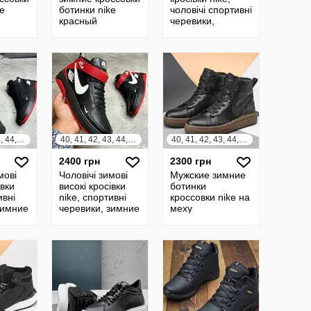
ke
ботинки nike
чоловічі спортивні
красный
черевики,
мужские зимние
кроссовки/
ботинки на меху
40, 41, 42, 43, 44, 45
40, 41, 42, 43, 44, 45
40, 41, 42, 43, 44, 45
2400 грн
2300 грн
мові
Чоловічі зимові
Мужские зимние
івки
високі кросівки
ботинки
ивні
nike, спортивні
кроссовки nike на
зимние
черевики, зимние
меху
кроссовки/
натуральная
 меху
ботинки на меху
кожа