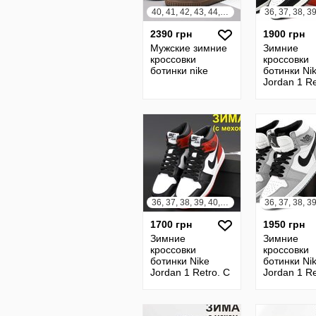
40, 41, 42, 43, 44, 45
2390 грн
1900 грн
Мужские зимние
Зимние
кроссовки
кроссовки
ботинки nike
ботинки Ni
Jordan 1 Re
Мехом. Уни
Black. Найк
Джордан
36, 37, 38, 39, 40, 41, 42, 43, 44, 45
1700 грн
1950 грн
Зимние
Зимние
кроссовки
кроссовки
ботинки Nike
ботинки Ni
Jordan 1 Retro. С
Jordan 1 Re
Мехом. Black
Мехом. Gre
Red. Джордан
Унисекс.на
Джордан