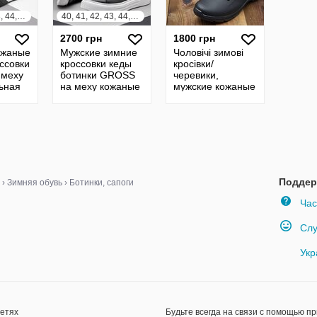
40, 41, 42, 43, 44, 45
40, 41, 42, 43, 44, 45
2700 грн
1800 грн
ожаные
Мужские зимние
Чоловічі зимові
ссовки
кроссовки кеды
кросівки/
 меху
ботинки GROSS
черевики,
ьная
на меху кожаные
мужские кожаные
чёрные на
зимние
высокой белой
кроссовки/
подошве
ботинки на меху
прошиты
Поддер
›
Зимняя обувь
›
Ботинки, сапоги
Час
Слу
Укр
сетях
Будьте всегда на связи с помощью п