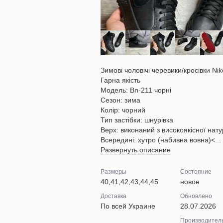
Зимові чоловічі черевики/кросівки Nik
Гарна якість
Модель: Bn-211 чорні
Сезон: зима
Колір: чорний
Тип застібки: шнурівка
Верх: виконаний з високоякісної нату
Всередині: хутро (набивна вовна)<...
Развернуть описание
Размеры
Состояние
40,41,42,43,44,45
новое
Доставка
Обновлено
По всей Украине
28.07.2026
Производител