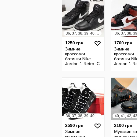
36, 37, 38, 39, 40, 41, 42, 43, 44, 45
1250 грн
1700 грн
Зимние
Зимние
кроссовки
кроссовки
ботинки Nike
ботинки Ni
Jordan 1 Retro. С
Jordan 1 Re
Мехом. Найк
Мехом. Re
Джордан
Black. Найк
Джордан
36, 37, 38, 39, 40, 41, 42, 43, 44, 45
2590 грн
2100 грн
Зимние
Мужские к
кроссовки
зимние кро