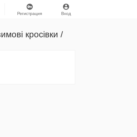
Регистрация
Вход
имові кросівки /