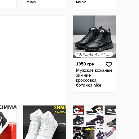
меху
меху
ая
натуральная
натуральная
кожа
кожа
40, 41, 42, 43, 44, 45
1950 грн
Мужские кожаные
зимние
кроссовки,
ботинки nike
натуральная
кожа мех