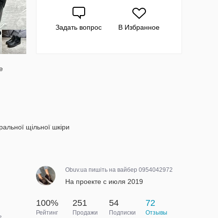
Задать вопрос
В Избранное
e
ральної щільної шкіри
Obuv.ua пишіть на вайбер 0954042972
На проекте с июля 2019
100%
251
54
72
Рейтинг
Продажи
Подписки
Отзывы
ь