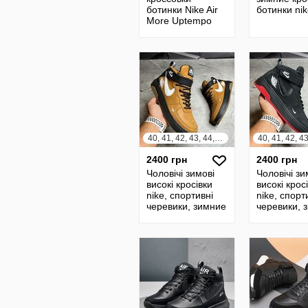
ботинки Nike Air
ботинки ni
More Uptempo
Winter. Унисекс.
40, 41, 42, 43, 44, 45
2400 грн
2400 грн
Чоловічі зимові
Чоловічі зи
високі кросівки
високі крос
nike, спортивні
nike, спорт
черевики, зимние
черевики, 
кроссовки/
кроссовки/
ботинки на меху
ботинки на