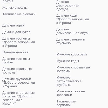
платья
Детская
демисезонная
Женские кофты
одежда
Тактические рюкзаки
Детские худи
"Доброго вечора, ми
з України"
Детские горки
Детская
Домики для кукол
демисезонная обувь
Детские костюмы
Детские столики и
"Доброго вечора, ми
стульчики
з України"
Одежда детская
Мужские кроссовки
Детские костюмы-
Мужские кеды
тройки
Мужские спортивные
Детские школьные
костюмы
костюмы
Мужские
Детские футболки
патриотические
"Доброго вечора, ми
футболки
з України"
Мужские кожаные
Детские спортивные
кроссовки
костюмы "Доброго
вечора, ми з
Тактические
України"
перчатки