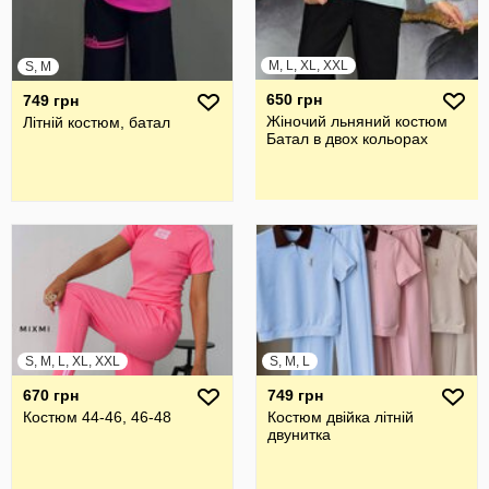
M, L, XL, XXL
S, M
650 грн
749 грн
Жіночий льняний костюм
Літній костюм, батал
Батал в двох кольорах
S, M, L, XL, XXL
S, M, L
670 грн
749 грн
Костюм 44-46, 46-48
Костюм двійка літній
двунитка