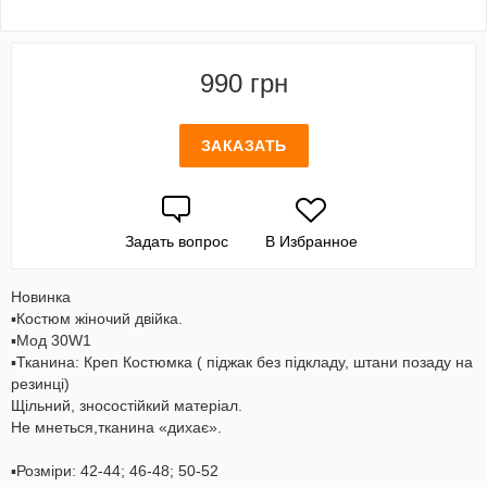
990 грн
ЗАКАЗАТЬ
Задать вопрос
В Избранное
Новинка
▪️Костюм жіночий двійка.
▪️Мод 30W1
▪️Тканина: Креп Костюмка ( піджак без підкладу, штани позаду на
резинці)
Щільний, зносостійкий матеріал.
Не мнеться,тканина «дихає».
▪️Розміри: 42-44; 46-48; 50-52