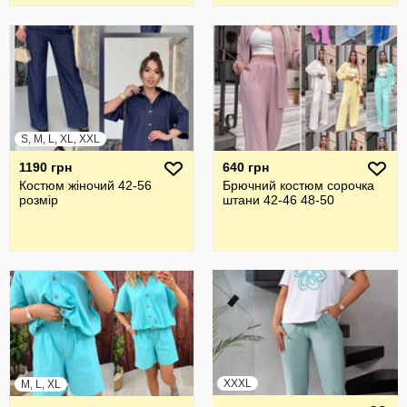
S, M, L, XL, XXL
1190 грн
640 грн
Костюм жіночий 42-56
Брючний костюм сорочка
розмір
штани 42-46 48-50
XXXL
M, L, XL