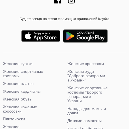
Будьте всегда на связи с помощью приложений Клубка
Женские куртки
Женские кроссовки
Женские спортивные
Женские худи
костюмы
"Доброго вечора ми
з України"
Женские платья
Женские спортивные
Женские кардиганы
костюмы "Доброго
вечора, ми з
Женская обувь
України"
Женские кожаные
Наряды для мамы и
кроссовки
дочки
Плитоноски
Детские самокаты
Женские
Куклы LoL Surprise