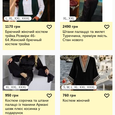
L, XL, XXL, XXXL
XL, XXL
1170 грн
2490 грн
Брючний жiночий костюм
Штани палаццо та жилет.
трiйка.Розмiри 46-
Туреччина, преміум якість.
64.Женский брючный
Стан нового
костюм тройка
XL, XXL, XXXL
S, M, L, XL, XXL, XXXL
950 грн
760 грн
Костюм сорочка та штани
Костюм жіночий
палацо із тканини Армані
шовк плюс косинка у
подарунок