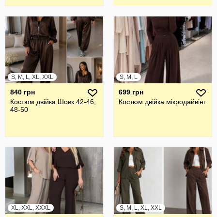
S, M, L, XL, XXL
S, M, L
840 грн
699 грн
Костюм двійка Шовк 42-46,
Костюм двійка мікродайвінг
48-50
XL, XXL, XXXL
S, M, L, XL, XXL