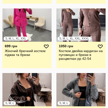
S, M, L, XL, XXL
S, M, L, XL, XXL, XXXL
699 грн
1050 грн
Жіночий брючний костюм
Костюм двойка кардиган на
піджак та брюки
пуговицах и брюки в
расцветках рр 42-54
S, M, L
S, M, L