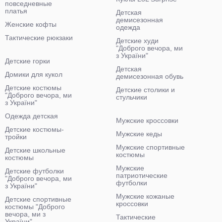
повседневные
платья
Детская
демисезонная
Женские кофты
одежда
Тактические рюкзаки
Детские худи
"Доброго вечора, ми
з України"
Детские горки
Детская
Домики для кукол
демисезонная обувь
Детские костюмы
Детские столики и
"Доброго вечора, ми
стульчики
з України"
Одежда детская
Мужские кроссовки
Детские костюмы-
Мужские кеды
тройки
Мужские спортивные
Детские школьные
костюмы
костюмы
Мужские
Детские футболки
патриотические
"Доброго вечора, ми
футболки
з України"
Мужские кожаные
Детские спортивные
кроссовки
костюмы "Доброго
вечора, ми з
Тактические
України"