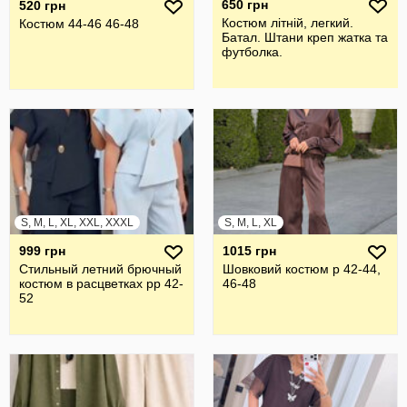
650 грн
520 грн
Костюм літній, легкий.
Костюм 44-46 46-48
Батал. Штани креп жатка та
футболка.
S, M, L, XL, XXL, XXXL
S, M, L, XL
999 грн
1015 грн
Стильный летний брючный
Шовковий костюм р 42-44,
костюм в расцветках рр 42-
46-48
52