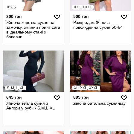
XS, S
XXL, XXXL
200 грн
500 грн
Жіноча коротка сукня на
Розпродаж Жіноча
замочку, зміїний принт zara
повсякденна сукня 50-64
в ідеальному стані з
бавовни
S, M, L, XL
XL, XXL, XXXL
645 грн
895 грн
Жіноча тепла сукня з
жіноча батальна сукня-вау
Ангори у рубчік S,M,L,XL