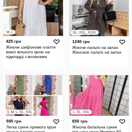
M, L
XL, XXL, XXXL
425 грн
1240 грн
Жіноче шифонове плаття
Жіноче пальто на запах.
максі вільного крою на
Женское пальто на запах
підкладці з воланами.
S, M, L, XL, XXL
L, XL, XXL
595 грн
650 грн
Легка сукня прямого кроя
Жіноча батальна сукня
жіноче плаття сукня-
вільного крою Розміри 50-