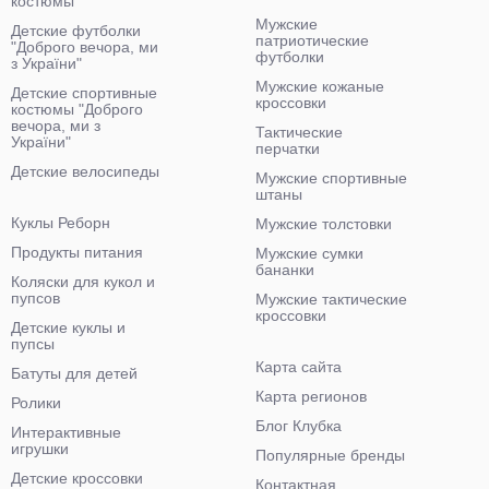
костюмы
Мужские
Детские футболки
патриотические
"Доброго вечора, ми
футболки
з України"
Мужские кожаные
Детские спортивные
кроссовки
костюмы "Доброго
вечора, ми з
Тактические
України"
перчатки
Детские велосипеды
Мужские спортивные
штаны
Куклы Реборн
Мужские толстовки
Продукты питания
Мужские сумки
бананки
Коляски для кукол и
пупсов
Мужские тактические
кроссовки
Детские куклы и
пупсы
Карта сайта
Батуты для детей
Карта регионов
Ролики
Блог Клубка
Интерактивные
игрушки
Популярные бренды
Детские кроссовки
Контактная