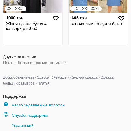
XXL, XXXL
L, XL, XXL, XXXL
1000 грн
695 грн
Жіноча довга сукня 4
жіноча льняна сукня батал
кольори р 50-60
Другие категории
Платья больших размеров макси
Доска объявлений
›
Одесса
›
Женское
›
Женская одежда
›
Одежда
больших размеров
›
Платья
Поддержка
Часто задаваемые вопросы
Служба поддержки
Украинский