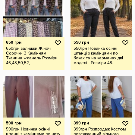
650 грн
550 грн
650грн залишки Жіночі
550грн Новинка осінні
Сорочки З Камінням
штанці з камінцями по
Тканина Фланель Розміри
боках та на карманах дві
46,48,50,52,
моделі . Розміри 48-
62,повномір
590 грн
399 грн
590грн Новинка осінні
399грн Розпродаж Костюм
штанці з камінцями по низу
повсякденний вільного