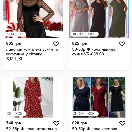
S, M, L, XL
XL, XXL, XXXL
605 грн
825 грн
Жіночий комплект сукня та
50-60р Жіноча льняна
кофтинка у сіточку
сукня VR-038.03
S,M,L,XL
XXL, XXXL
XL, XXL, XXXL
740 грн
620 грн
52-58р Жіноча штапельна
50-56р Жіноча крепова