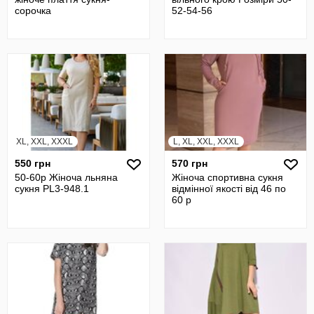
сорочка
52-54-56
XL, XXL, XXXL
L, XL, XXL, XXXL
550 грн
570 грн
50-60р Жіноча льняна
Жіноча спортивна сукня
сукня PL3-948.1
відмінної якості від 46 по
60 р