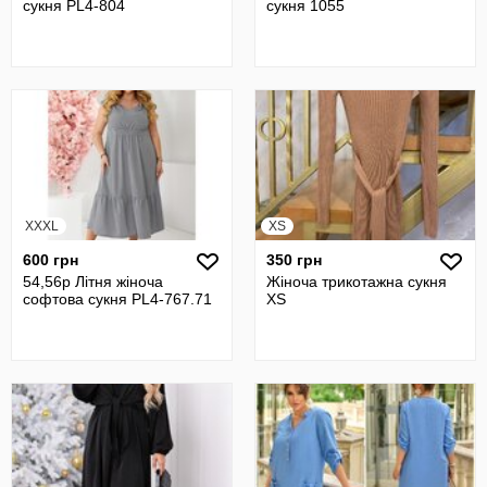
сукня PL4-804
сукня 1055
XXXL
XS
600 грн
350 грн
54,56р Літня жіноча
Жіноча трикотажна сукня
софтова сукня PL4-767.71
XS