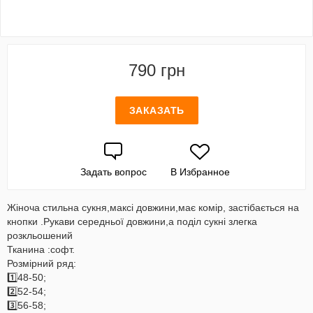
790 грн
ЗАКАЗАТЬ
Задать вопрос
В Избранное
Жіноча стильна сукня,максі довжини,має комір, застібається на
кнопки .Рукави середньої довжини,а поділ сукні злегка
розкльошений
Тканина :софт.
Розмірний ряд:
1️⃣48-50;
2️⃣52-54;
3️⃣56-58;