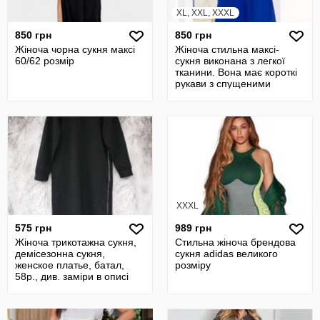
XL, XXL, XXXL
850 грн
850 грн
Жіноча чорна сукня максі
Жіноча стильна максі-
60/62 розмір
сукня виконана з легкої
тканини. Вона має короткі
рукави з спущеними
плечима
XXXL
575 грн
989 грн
Жіноча трикотажна сукня,
Стильна жіноча брендова
демісезонна сукня,
сукня adidas великого
женское платье, батал,
розміру
58р., див. заміри в описі