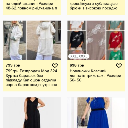
на одній штанині Розміри
крою.Блуза з сублімацією
48-62,повномірні,тканина п
брюки з високою посадко
XXL, XXXL
799 грн
698 грн
799грн Розпродаж Мод.324
Новиночки Класний
Куртка барашек без
лонгслів трикотаж . Розміри
підкладу.Капюшон отделка
50- 56
чорна барашком,внутрішня
стор