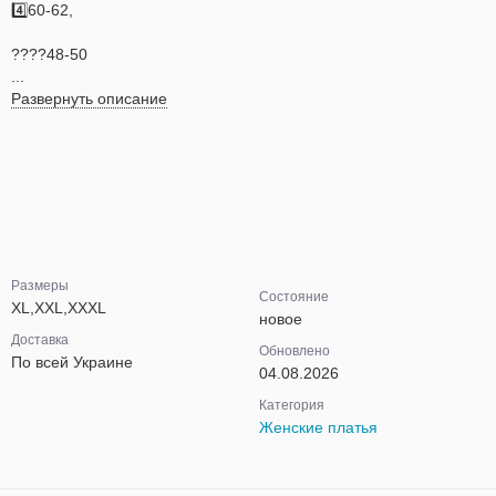
4️⃣60-62,
????48-50
...
Развернуть описание
Размеры
Состояние
XL,XXL,XXXL
новое
Доставка
Обновлено
По всей Украине
04.08.2026
Категория
Женские платья