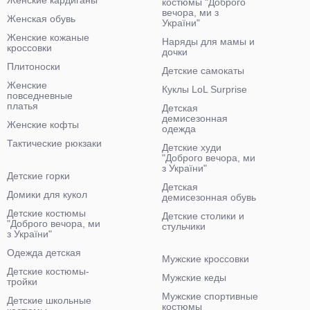
Женские кардиганы
костюмы "Доброго
вечора, ми з
Женская обувь
України"
Женские кожаные
Наряды для мамы и
кроссовки
дочки
Плитоноски
Детские самокаты
Женские
Куклы LoL Surprise
повседневные
платья
Детская
демисезонная
Женские кофты
одежда
Тактические рюкзаки
Детские худи
"Доброго вечора, ми
з України"
Детские горки
Детская
Домики для кукол
демисезонная обувь
Детские костюмы
Детские столики и
"Доброго вечора, ми
стульчики
з України"
Одежда детская
Мужские кроссовки
Детские костюмы-
Мужские кеды
тройки
Мужские спортивные
Детские школьные
костюмы