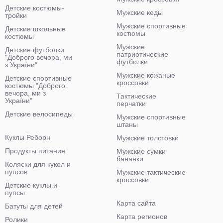
Детские костюмы-
Мужские кеды
тройки
Мужские спортивные
Детские школьные
костюмы
костюмы
Мужские
Детские футболки
патриотические
"Доброго вечора, ми
футболки
з України"
Мужские кожаные
Детские спортивные
кроссовки
костюмы "Доброго
вечора, ми з
Тактические
України"
перчатки
Детские велосипеды
Мужские спортивные
штаны
Куклы Реборн
Мужские толстовки
Продукты питания
Мужские сумки
бананки
Коляски для кукол и
пупсов
Мужские тактические
кроссовки
Детские куклы и
пупсы
Карта сайта
Батуты для детей
Карта регионов
Ролики