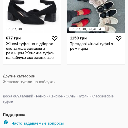
36, 37, 38
36, 37, 38, 39, 40, 41
677 грн
1150 грн
Жіночі туфлі на підборах
Трендові жіночі туфлі з
еко замша замшеві з
ремінцем
ремінцем Женские туфли
на каблуке эко замшевые
Другие категории
Женские туфли на каблуках
Доска объявлений
›
Ровно
›
Женское
›
Обувь
›
Туфли
›
Классические
туфли
Поддержка
Часто задаваемые вопросы