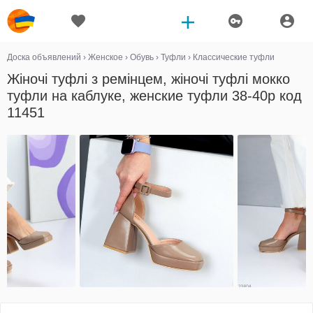
Доска объявлений
›
Женское
›
Обувь
›
Туфли
›
Классические туфли
Жіночі туфлі з ремінцем, жіночі туфлі мокко
туфли на каблуке, женские туфли 38-40р код
11451