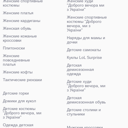
Женские спортивные
Женские худи
костюмы
"Доброго вечора ми
з України"
Женские платья
Женские спортивные
Женские кардиганы
костюмы "Доброго
вечора, ми з
Женская обувь
України"
Женские кожаные
Наряды для мамы и
кроссовки
дочки
Плитоноски
Детские самокаты
Женские
Куклы LoL Surprise
повседневные
платья
Детская
демисезонная
Женские кофты
одежда
Тактические рюкзаки
Детские худи
"Доброго вечора, ми
з України"
Детские горки
Детская
Домики для кукол
демисезонная обувь
Детские костюмы
Детские столики и
"Доброго вечора, ми
стульчики
з України"
Одежда детская
Мужские кроссовки