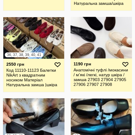
Натуральна замша/шкіра
Італія
36, 37, 38, 39, 40, 41
1190 грн
2550 грн
Анатомічні туфлі /мокасини
Код 11110-11123 Балетки
/ м'які /легкі, натур шкіра /
NikArt з квадратним
замша 27903 27904 27905
носиком Матеріал
27906 27907 27908
Натуральна замша |шкіра