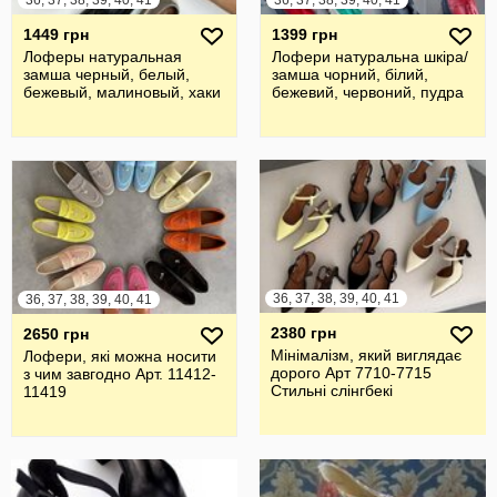
36, 37, 38, 39, 40, 41
36, 37, 38, 39, 40, 41
1449 грн
1399 грн
Лоферы натуральная
Лофери натуральна шкіра/
замша черный, белый,
замша чорний, білий,
бежевый, малиновый, хаки
бежевий, червоний, пудра
36, 37, 38, 39, 40, 41
36, 37, 38, 39, 40, 41
2380 грн
2650 грн
Мінімалізм, який виглядає
Лофери, які можна носити
дорого Арт 7710-7715
з чим завгодно Арт. 11412-
Стильні слінгбекі
11419