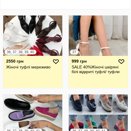
36, 37, 38, 39, 40
37
2550 грн
999 грн
Жіночі туфлі мереживо
SALE 40%Жіночі шкіряні
білі відкриті туфлі/ туфли