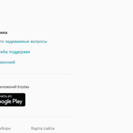
жка
то задаваемые вопросы
жба поддержки
аинский
риложений Клубка
еборн
Карта сайта