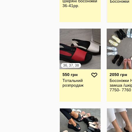
Шкіряні босоніжки
Босоніжки
36-41рр.
36, 37, 38
550 грн
2050 грн
Тотальний
Босоніжки 
розпродаж
замша /шкі
7750- 7760