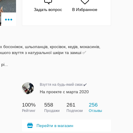
Задать вопрос
В Избранное
 босоніжок, шльопанців, кросівок, кедів, мокасинів,
іншого взуття з натуральної шкіри та замші ✅
рі...
Взуття на будь-який смак ✔️
На проекте с марта 2020
100%
558
261
256
Рейтинг
Продажи
Подписки
Отзывы
Перейти в магазин