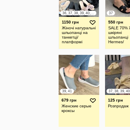
36, 37, 38, 39, 40, 41
37
1150 грн
550 грн
Жіночі натуральні
SALE 70% 
шльопанці на
шкіряні
танкетці/
шльопанці
платформі
Hermes/
шлепанцы
39, 41
679 грн
125 грн
Женские серые
Розпродаж
кроксы