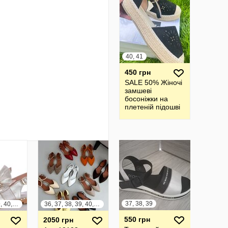
40, 41
450 грн
SALE 50% Жіночі
замшеві
босоніжки на
плетеній підошві
37, 38, 39
36, 37, 38, 39, 40, 41
36, 37, 38, 39, 40, 41
550 грн
2050 грн