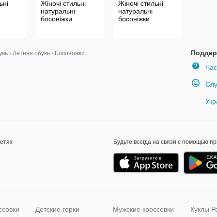
ьні
Жіночі стильні
Жіночі стильні
натуральні
натуральні
босоніжки
босоніжки
Поддер
увь
›
Летняя обувь
›
Босоножки
Час
Слу
Укр
сетях
Будьте всегда на связи с помощью п
ссовки
Детские горки
Мужские кроссовки
Куклы Р