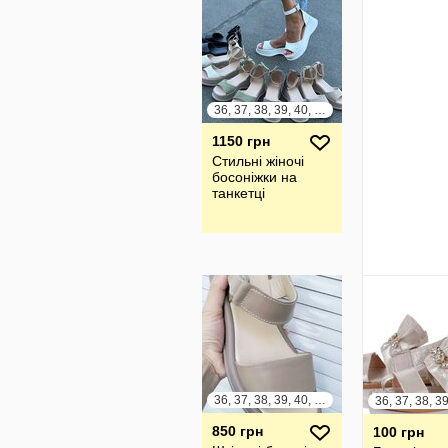
36, 37, 38, 39, 40, 41
1150 грн
Стильні жіночі
босоніжки на
танкетці
36, 37, 38, 39, 40, 41
850 грн
100 грн