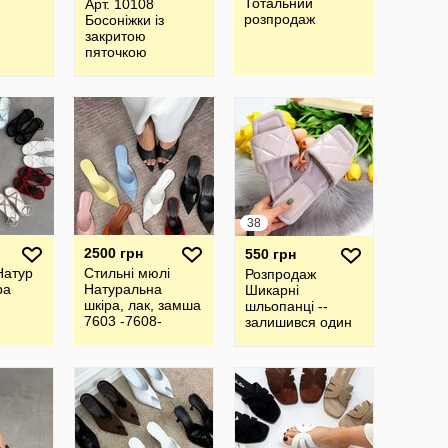
Тотальний
Арт. 10108
розпродаж
Босоніжки із
закритою
пяточкою
-Натуральна
замша, лак, шкІра
Італія
38
2500 грн
550 грн
Натур
Стильні мюлі
Розпродаж
ра
Натуральна
Шикарні
шкіра, лак, замша
шльопанці --
7603 -7608-
залишився один
11029 11031
розмір
11032