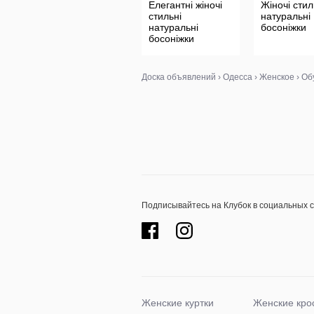
Елегантні жіночі
Жіночі стил
стильні
натуральні
натуральні
босоніжки
босоніжки
Доска объявлений
›
Одесса
›
Женское
›
Об
Подписывайтесь на Клубок в социальных 
Женские куртки
Женские кро