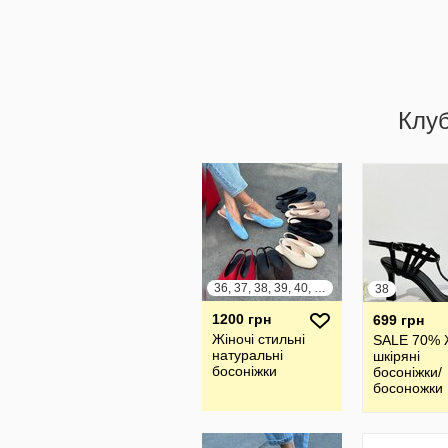
Клу
36, 37, 38, 39, 40, 41
38
1200 грн
699 грн
Жіночі стильні
SALE 70% 
натуральні
шкіряні
босоніжки
босоніжки/
босоножки