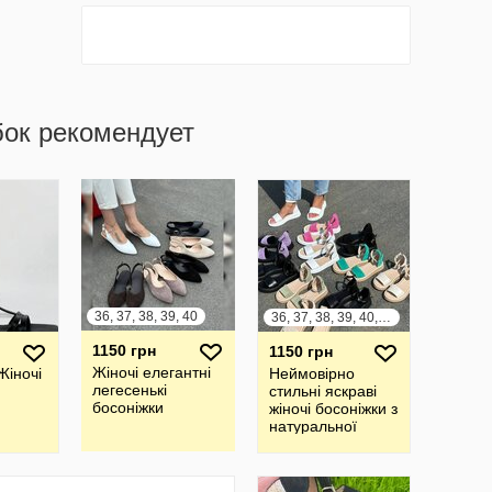
бок рекомендует
36, 37, 38, 39, 40
36, 37, 38, 39, 40, 41
1150 грн
1150 грн
Жіночі елегантні
Жіночі
Неймовірно
легесенькі
стильні яскраві
босоніжки
жіночі босоніжки з
натуральної
шкіри та замші