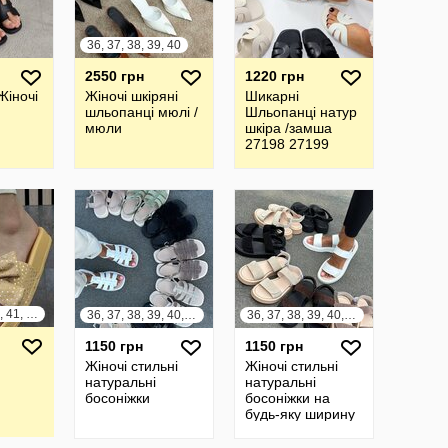
36, 37, 38, 39, 40
2550 грн
1220 грн
Жіночі
Жіночі шкіряні
Шикарні
шльопанці мюлі /
Шльопанці натур
мюли
шкіра /замша
27198 27199
27200 27201
27202 27203
37, 38, 39, 40, 41, 42
36, 37, 38, 39, 40, 41
36, 37, 38, 39, 40, 41
1150 грн
1150 грн
Жіночі стильні
Жіночі стильні
натуральні
натуральні
босоніжки
босоніжки на
будь-яку ширину
стопи