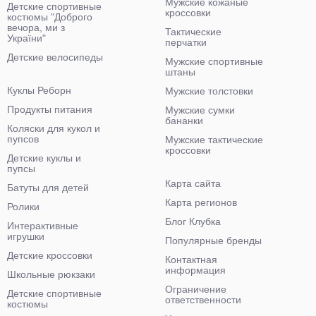
Мужские кожаные
Детские спортивные
кроссовки
костюмы "Доброго
вечора, ми з
Тактические
України"
перчатки
Детские велосипеды
Мужские спортивные
штаны
Куклы Реборн
Мужские толстовки
Продукты питания
Мужские сумки
бананки
Коляски для кукол и
пупсов
Мужские тактические
кроссовки
Детские куклы и
пупсы
Карта сайта
Батуты для детей
Карта регионов
Ролики
Блог Клубка
Интерактивные
игрушки
Популярные бренды
Детские кроссовки
Контактная
информация
Школьные рюкзаки
Ограничение
Детские спортивные
ответственности
костюмы