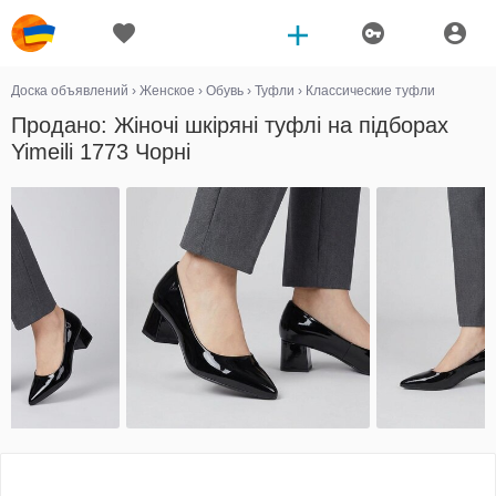
Доска объявлений
›
Женское
›
Обувь
›
Туфли
›
Классические туфли
Продано: Жіночі шкіряні туфлі на підборах
Yimeili 1773 Чорні