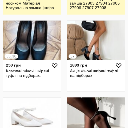
носиком Матеріал
замша 27903 27904 27905
Натуральна замша |шкіра
27906 27907 27908
35, 36
37
250 грн
1899 грн
Класичні жіночі шкіряні
Акція жіночі шкіряні туфлі
туфлі на підборах.
на підборах