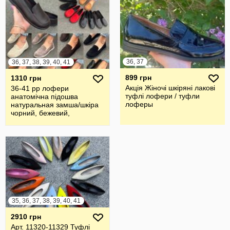
36, 37
36, 37, 38, 39, 40, 41
899 грн
1310 грн
Акція Жіночі шкіряні лакові
36-41 рр лофери
туфлі лофери / туфли
анатомічна підошва
лоферы
натуральная замша/шкіра
чорний, бежевий,
капучино, коричневий
35, 36, 37, 38, 39, 40, 41
2910 грн
Арт. 11320-11329 Туфлі