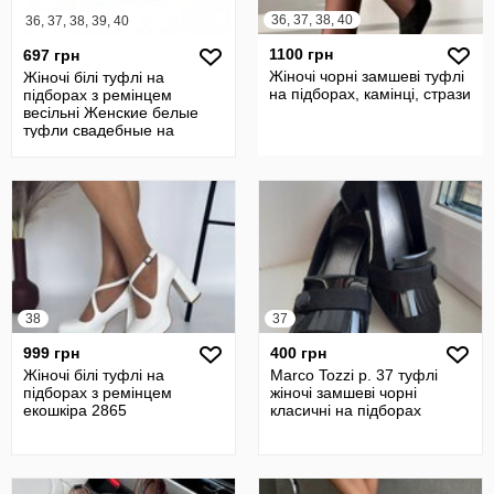
36, 37, 38, 40
36, 37, 38, 39, 40
1100 грн
697 грн
Жіночі чорні замшеві туфлі
Жіночі білі туфлі на
на підборах, камінці, стрази
підборах з ремінцем
весільні Женские белые
туфли свадебные на
каблуке
38
37
999 грн
400 грн
Жіночі білі туфлі на
Marco Tozzi р. 37 туфлі
підборах з ремінцем
жіночі замшеві чорні
екошкіра 2865
класичні на підборах