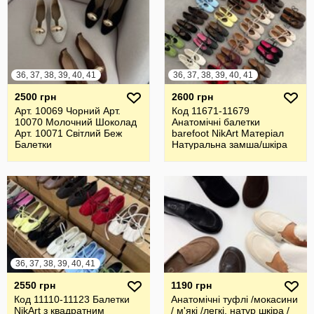
36, 37, 38, 39, 40, 41
36, 37, 38, 39, 40, 41
2500 грн
2600 грн
Арт. 10069 Чорний Арт.
Код 11671-11679
10070 Молочний Шоколад
Анатомічні балетки
Арт. 10071 Світлий Беж
barefoot NikArt Матеріал
Балетки
Натуральна замша/шкіра
Італія
36, 37, 38, 39, 40, 41
2550 грн
1190 грн
Код 11110-11123 Балетки
Анатомічні туфлі /мокасини
NikArt з квадратним
/ м'які /легкі, натур шкіра /