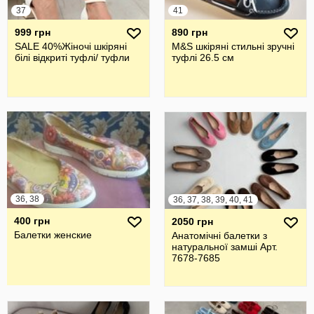
37
41
999 грн
890 грн
SALE 40%Жіночі шкіряні
M&S шкіряні стильні зручні
білі відкриті туфлі/ туфли
туфлі 26.5 см
36, 38
36, 37, 38, 39, 40, 41
400 грн
2050 грн
Балетки женские
Анатомічні балетки з
натуральної замші Арт.
7678-7685