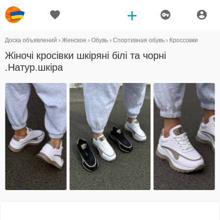
Доска объявлений
›
Женское
›
Обувь
›
Спортивная обувь
›
Кроссовки
Жіночі кросівки шкіряні білі та чорні
.Натур.шкіра