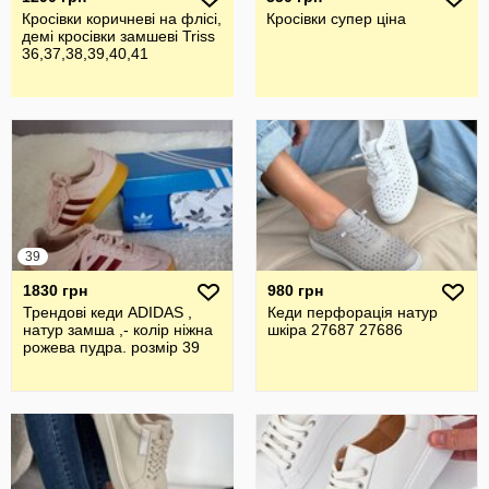
Кросівки коричневі на флісі,
Кросівки супер ціна
демі кросівки замшеві Triss
36,37,38,39,40,41
39
1830 грн
980 грн
Трендові кеди ADIDAS ,
Кеди перфорація натур
натур замша ,- колір ніжна
шкіра 27687 27686
рожева пудра. розмір 39