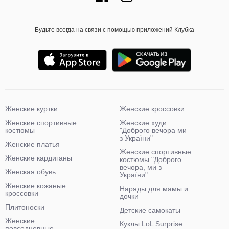
Будьте всегда на связи с помощью приложений Клубка
Женские куртки
Женские кроссовки
Женские спортивные
Женские худи
костюмы
"Доброго вечора ми
з України"
Женские платья
Женские спортивные
Женские кардиганы
костюмы "Доброго
вечора, ми з
Женская обувь
України"
Женские кожаные
Наряды для мамы и
кроссовки
дочки
Плитоноски
Детские самокаты
Женские
Куклы LoL Surprise
повседневные