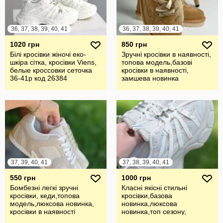
36, 37, 38, 39, 40, 41
36, 37, 38, 39, 40, 41
1020 грн
850 грн
Білі кросівки жіночі еко-
Зручні кросівки в наявності,
шкіра сітка, кросівки Viens,
топова модель,базові
белые кроссовки сеточка
кросівки в наявності,
36-41р код 26384
замшева новинка
37, 39, 40, 41
37, 38, 39, 40, 41
550 грн
1000 грн
Бомбезні легкі зручні
Класні якісні стильні
кросівки, кеди,топова
кросівки,базова
модель,люксова новинка,
новинка,люксова
кросівки в наявності
новинка,топ сезону,
кросівки в наявності