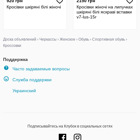
920 грн
2150 грн
Кросівки шкіряні білі жіночі
Кросівки жіночі на липучках
шкіряні білі яскраві вставки
v7-lus-15r
Доска объявлений
›
Черкассы
›
Женское
›
Обувь
›
Спортивная обувь
›
Кроссовки
Поддержка
Часто задаваемые вопросы
Служба поддержки
Украинский
Подписывайтесь на Клубок в социальных сетях