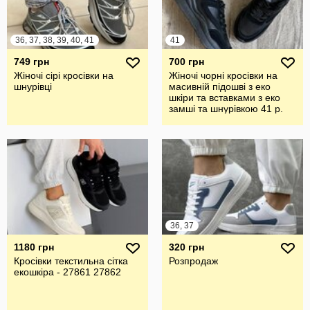
36, 37, 38, 39, 40, 41
41
749 грн
700 грн
Жіночі сірі кросівки на
Жіночі чорні кросівки на
шнурівці
масивній підошві з еко
шкіри та вставками з еко
замші та шнурівкою 41 р.
36, 37
1180 грн
320 грн
Кросівки текстильна сітка
Розпродаж
екошкіра - 27861 27862