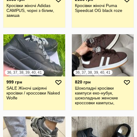
Кросівки жіночі Adidas
Кросівки жіночі Puma
CAMPUS, чорні з білим,
Speedcat OG black roze
замша
36, 37, 38, 39, 40, 41
36, 37, 38, 39, 40, 41
999 грн
820 грн
SALE Жіночі шкіряні
Шоколадні кросівки
кросівки / кроссовки Naked
кампуси еко-нубук,
Wolfe
шоколадные женские
кроссовки кампусы,
campus 36-41р код 1608