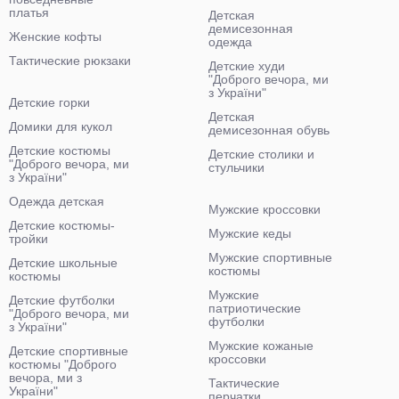
платья
Детская
демисезонная
Женские кофты
одежда
Тактические рюкзаки
Детские худи
"Доброго вечора, ми
з України"
Детские горки
Детская
Домики для кукол
демисезонная обувь
Детские костюмы
Детские столики и
"Доброго вечора, ми
стульчики
з України"
Одежда детская
Мужские кроссовки
Детские костюмы-
Мужские кеды
тройки
Мужские спортивные
Детские школьные
костюмы
костюмы
Мужские
Детские футболки
патриотические
"Доброго вечора, ми
футболки
з України"
Мужские кожаные
Детские спортивные
кроссовки
костюмы "Доброго
вечора, ми з
Тактические
України"
перчатки