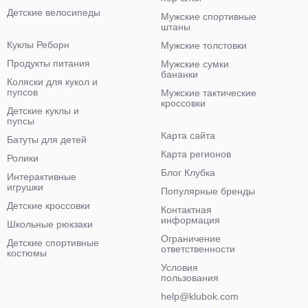
Детские велосипеды
Мужские спортивные
штаны
Куклы Реборн
Мужские толстовки
Продукты питания
Мужские сумки
бананки
Коляски для кукол и
пупсов
Мужские тактические
кроссовки
Детские куклы и
пупсы
Карта сайта
Батуты для детей
Карта регионов
Ролики
Блог Клубка
Интерактивные
игрушки
Популярные бренды
Детские кроссовки
Контактная
информация
Школьные рюкзаки
Ограничение
Детские спортивные
ответственности
костюмы
Условия
пользования
help@klubok.com