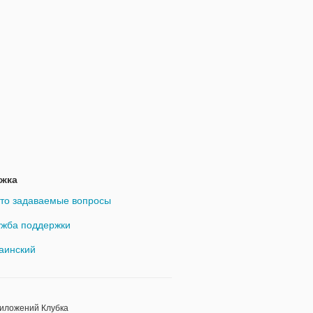
жка
то задаваемые вопросы
жба поддержки
аинский
риложений Клубка