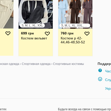
S, M, L, XL, XXL
S, M, L, XL, XXL, XXXL
699 грн
760 грн
Костюм вельвет
Костюм р 42-
44,46-48,50-52
Поддер
нская одежда
›
Спортивная одежда
›
Спортивные костюмы
Час
Слу
Укр
сетях
Будьте всегда на связи с помощью п