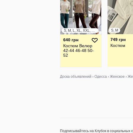
S, M
S, M, L, XL, XXL, XXXL
749 грн
640 грн
Костюм
Костюм Велюр
42-44 46-48 50-
52
Доска объявлений
›
Одесса
›
Женское
›
Же
Подписывайтесь на Клубок в социальных 