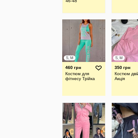
46-48
S, M
S, M
460 грн
350 грн
Костюм для
Костюм дві
фітнесу Трійка
Акція