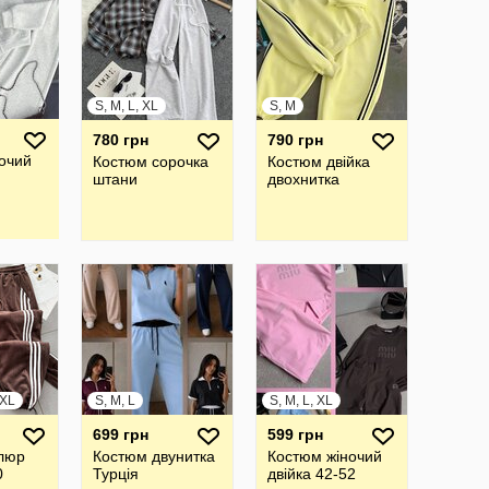
S, M, L, XL
S, M
780 грн
790 грн
очий
Костюм сорочка
Костюм двійка
штани
двохнитка
XXL
S, M, L
S, M, L, XL
699 грн
599 грн
люр
Костюм двунитка
Костюм жіночий
0
Турція
двійка 42-52