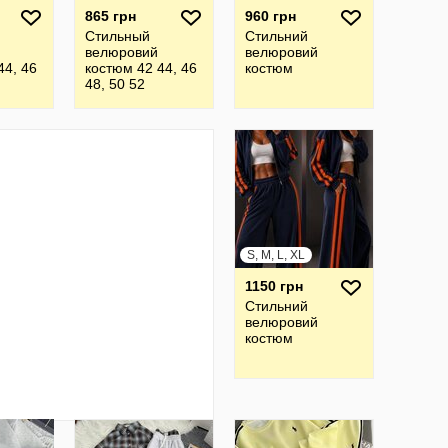
865 грн
960 грн
Стильный
Стильний
велюровий
велюровий
44, 46
костюм 42 44, 46
костюм
48, 50 52
S, M, L, XL
1150 грн
Стильний
велюровий
костюм