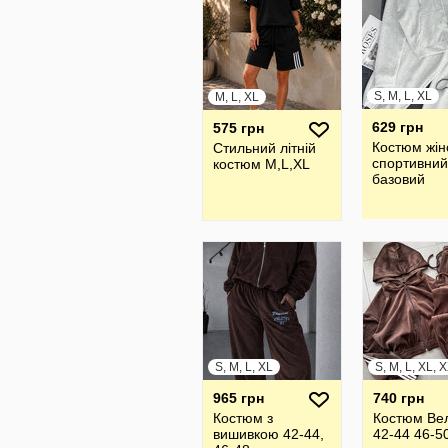
S, M, L, XL
M, L, XL
629 грн
575 грн
Костюм жін
Стильний літній
спортивний
костюм M,L,XL
базовий
S, M, L, XL
S, M, L, XL, 
965 грн
740 грн
Костюм з
Костюм Ве
вишивкою 42-44,
42-44 46-5