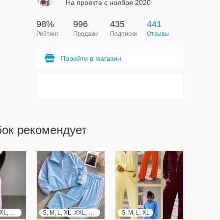
На проекте с ноября 2020
98%
996
435
441
Рейтинг
Продажи
Подписки
Отзывы
Перейти в магазин
бок рекомендует
S, M, L, XL, XXL, XXXL
S, M, L, XL, XXL, XXXL
S, M, L, XL