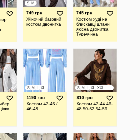
S, M
749 грн
745 грн
Жіночий базовий
Костюм худі на
люр
костюм двонитка
блискавці штани
якісна двонитка
й
Туреччина
S, M, L, XL
S, M, L, XL, XXL, XXXL
1190 грн
810 грн
мбер
Костюм 42-46 /
Костюм 42-44 46-
івка
46-48
48 50-52 54-56