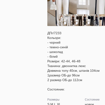
ДПг/7233
Кольори:
- чорний
- темно-синій
- шоколад
- білий
Розміри: 42-44, 46-48
Тканина: двохнитка люкс
Довжина топу 40см, штанів 104см
1размер ОБ-до 96см
2 размер ОБ-до 112см
Состояние:
Размеры
Состояние
S,M,L,XL
новое