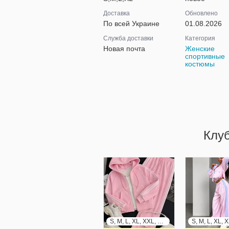
Доставка
Обновлено
По всей Украине
01.08.2026
Служба доставки
Категория
Новая почта
Женские
спортивные
костюмы
Клу
S, M, L, XL, XXL, XXXL