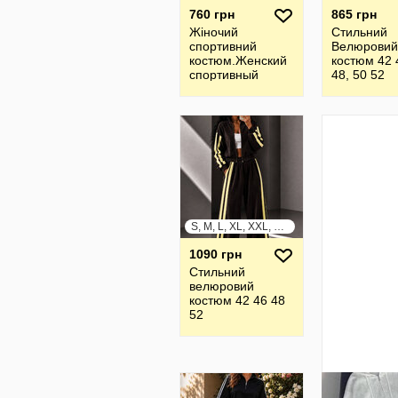
760 грн
865 грн
Жiночий
Стильний
спортивний
Велюровий
костюм.Женский
костюм 42 
спортивный
48, 50 52
костюм
S, M, L, XL, XXL, XXXL
1090 грн
Стильний
велюровий
костюм 42 46 48
52