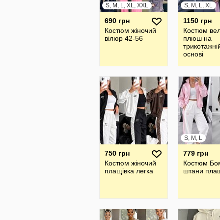
S, M, L, XL, XXL
S, M, L, XL
690 грн
1150 грн
Костюм жіночий
Костюм ве
вілюр 42-56
плюш на
трикотажні
основі
S, M, L
750 грн
779 грн
Костюм жіночий
Костюм Бо
плащівка легка
штани плащ