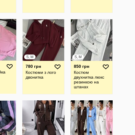
S, M
S, M
780 грн
850 грн
йка
Костюми з лого
Костюм
двонитка
двухнитка люкс
резинкою на
штанах