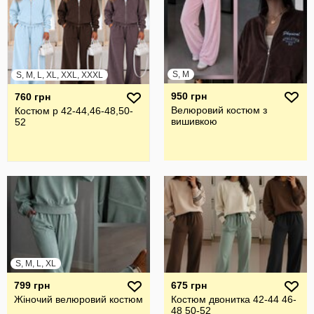
S, M
S, M, L, XL, XXL, XXXL
950 грн
760 грн
Велюровий костюм з
Костюм р 42-44,46-48,50-
вишивкою
52
S, M, L, XL
799 грн
675 грн
Жіночий велюровий костюм
Костюм двонитка 42-44 46-
48 50-52