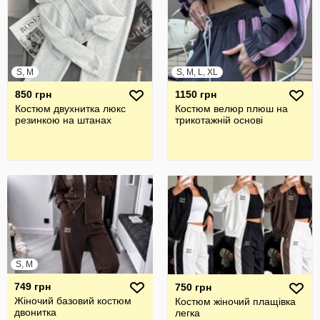
S, M
S, M, L, XL
850 грн
1150 грн
Костюм двухнитка люкс
Костюм велюр плюш на
резинкою на штанах
трикотажній основі
S, M
749 грн
750 грн
Жіночий базовий костюм
Костюм жіночий плащівка
двонитка
легка