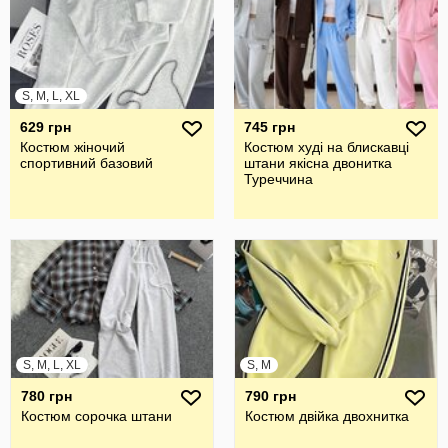
S, M, L, XL
629 грн
745 грн
Костюм жіночий
Костюм худі на блискавці
спортивний базовий
штани якісна двонитка
Туреччина
S, M, L, XL
S, M
780 грн
790 грн
Костюм сорочка штани
Костюм двійка двохнитка