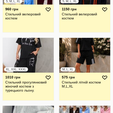
S, M, L, XL
S, M, L, XL
960 грн
1150 грн
Стильний велюровий
Стильний велюровий
костюм
костюм
XL, XXL, XXXL
M, L, XL
1010 грн
575 грн
Стильний прогулянковий
Стильний літній костюм
жiночий костюм з
M,L,XL
турецького льону.