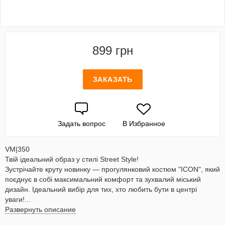
899 грн
ЗАКАЗАТЬ
Задать вопрос
В Избранное
VM|350
Твій ідеальний образ у стилі Street Style!
Зустрічайте круту новинку — прогулянковий костюм "ICON", який
поєднує в собі максимальний комфорт та зухвалий міський
дизайн. Ідеальний вибір для тих, хто любить бути в центрі
уваги!...
Развернуть описание