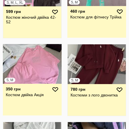
S, M
S, M, L, XL
460 грн
599 грн
Костюм для фітнесу Трійка
Костюм жіночий двійка 42-
52
S, M
S, M
350 грн
780 грн
Костюм двійка Акція
Костюми з лого двонитка