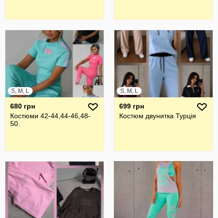
S, M, L
S, M, L
680 грн
699 грн
Костюми 42-44,44-46,48-
Костюм двунитка Турція
50.