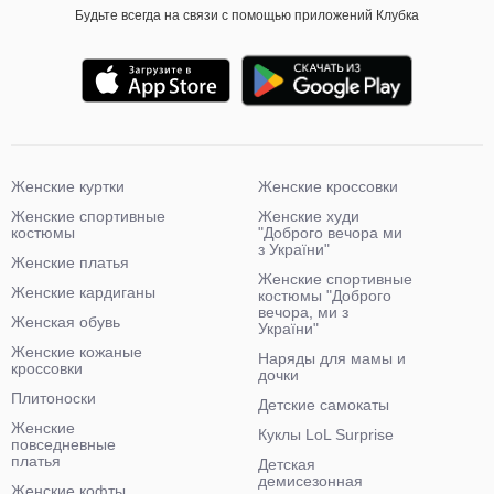
Будьте всегда на связи с помощью приложений Клубка
Женские куртки
Женские кроссовки
Женские спортивные
Женские худи
костюмы
"Доброго вечора ми
з України"
Женские платья
Женские спортивные
Женские кардиганы
костюмы "Доброго
вечора, ми з
Женская обувь
України"
Женские кожаные
Наряды для мамы и
кроссовки
дочки
Плитоноски
Детские самокаты
Женские
Куклы LoL Surprise
повседневные
платья
Детская
демисезонная
Женские кофты