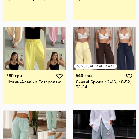
S, M, L, XL, XXL, XXXL
280 грн
540 грн
Штани-Аладіни Розпродаж
Льняні Брюки 42-46, 48-52,
52-54