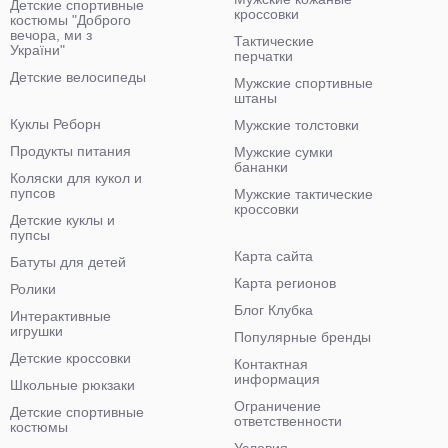
Детские спортивные
кроссовки
костюмы "Доброго
вечора, ми з
Тактические
України"
перчатки
Детские велосипеды
Мужские спортивные
штаны
Куклы Реборн
Мужские толстовки
Продукты питания
Мужские сумки
бананки
Коляски для кукол и
пупсов
Мужские тактические
кроссовки
Детские куклы и
пупсы
Карта сайта
Батуты для детей
Карта регионов
Ролики
Блог Клубка
Интерактивные
игрушки
Популярные бренды
Детские кроссовки
Контактная
информация
Школьные рюкзаки
Ограничение
Детские спортивные
ответственности
костюмы