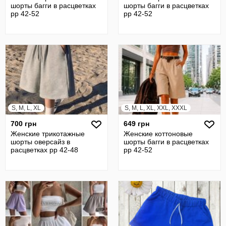
шорты багги в расцветках
шорты багги в расцветках
рр 42-52
рр 42-52
S, M, L, XL
S, M, L, XL, XXL, XXXL
700 грн
649 грн
Женские трикотажные
Женские коттоновые
шорты оверсайз в
шорты багги в расцветках
расцветках рр 42-48
рр 42-52