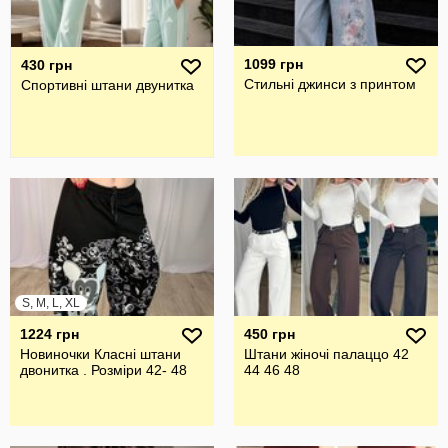
1099 грн
430 грн
Стильні джинси з принтом
Спортивні штани двунитка
S, M, L, XL
1224 грн
450 грн
Новиночки Класні штани
Штани жіночі палаццо 42
двонитка . Розмiри 42- 48
44 46 48