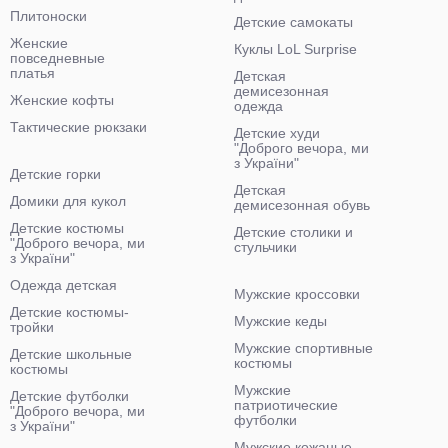
Плитоноски
Детские самокаты
Женские
Куклы LoL Surprise
повседневные
платья
Детская
демисезонная
Женские кофты
одежда
Тактические рюкзаки
Детские худи
"Доброго вечора, ми
з України"
Детские горки
Детская
Домики для кукол
демисезонная обувь
Детские костюмы
Детские столики и
"Доброго вечора, ми
стульчики
з України"
Одежда детская
Мужские кроссовки
Детские костюмы-
Мужские кеды
тройки
Мужские спортивные
Детские школьные
костюмы
костюмы
Мужские
Детские футболки
патриотические
"Доброго вечора, ми
футболки
з України"
Мужские кожаные