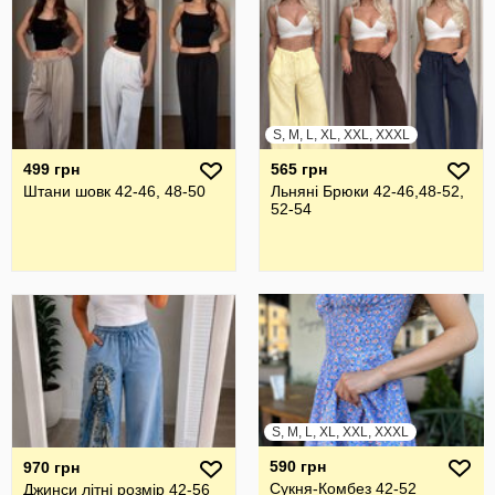
S, M, L, XL, XXL, XXXL
499 грн
565 грн
Штани шовк 42-46, 48-50
Льняні Брюки 42-46,48-52,
52-54
S, M, L, XL, XXL, XXXL
590 грн
970 грн
Сукня-Комбез 42-52
Джинси літні розмір 42-56