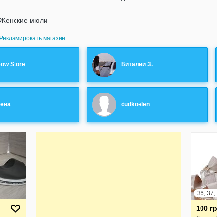
Женские мюли
Рекламировать магазин
ow Store
Виталий З.
ена
dudkoelen
100 г