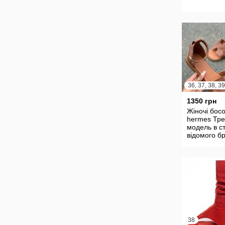
1350 грн
Жіночі бос
hermes Тр
модель в ст
відомого б
натуральна
замш
38