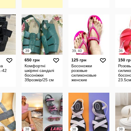
39
39, 40
36
650 грн
125 грн
150 гр
на
Комфортні
Босоножки
Розов
1-42
шкіряні сандалі
розовые
силик
босоніжки
силиконовые
босоно
39розмір/25 см
женские
23.5с
Hotter Хоттер
сандалии
силиконовые
38
38
38