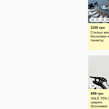
1150 грн
Стильні жін
босоніжки 
танкетці
38
699 грн
SALE 70% 
шкіряні
босоніжки/