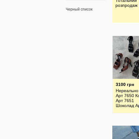
Тотальний
розпродаж
Черный список
3100 грн
Нереально 
Арт 7650 К
Арт 7651
Шоколад А
7652 Чорн
Босоніжки 
LIRIO