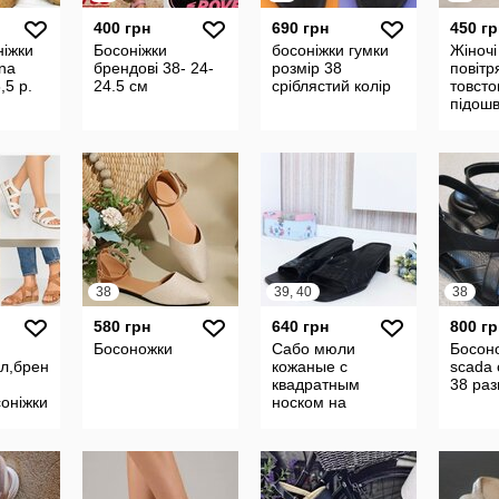
400 грн
690 грн
450 гр
ніжки
Босоніжки
босоніжки гумки
Жіночі
ina
брендові 38- 24-
розмір 38
повітря
,5 р.
24.5 см
сріблястий колір
товст
підош
устілк
38
39, 40
38
580 грн
640 грн
800 гр
Босоножки
Сабо мюли
Босон
ал,брендові
кожаные с
scada 
квадратным
38 ра
соніжки
носком на
широком каблуке,
Wesley & Co.