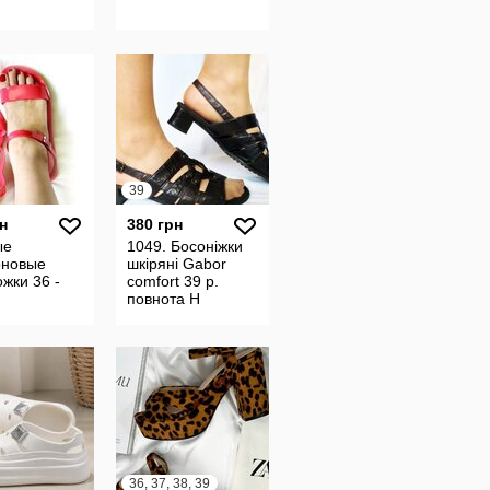
39
н
380 грн
ые
1049. Босоніжки
оновые
шкіряні Gabor
жки 36 -
comfort 39 р.
м
повнота Н
36, 37, 38, 39