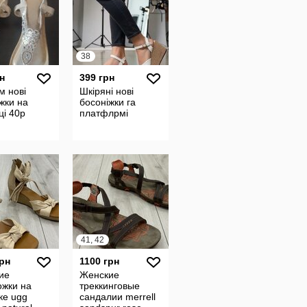
38
н
399 грн
м нові
Шкіряні нові
жки на
босоніжки га
ці 40р
платфлрмі
41, 42
грн
1100 грн
ие
Женские
ожки на
треккинговые
ке ugg
сандалии merrell