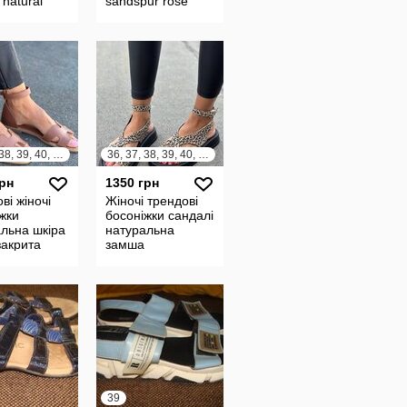
 natural
sandspur rose
 espadrille
leather 27 см
36, 37, 38, 39, 40, 41
36, 37, 38, 39, 40, 41
грн
1350 грн
ві жіночі
Жіночі трендові
жки
босоніжки сандалі
льна шкіра
натуральна
закрита
замша
в стилі
леопардовий
s
принт
39