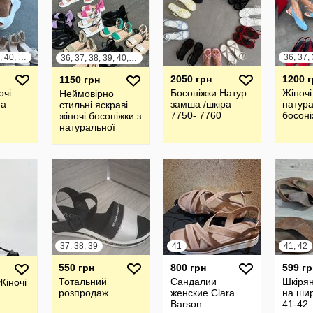
36, 37, 38, 39, 40, 41
36, 37, 38, 39, 40, 41
2050 грн
1200 
1150 грн
очі
Босоніжки Натур
Жіночі
Неймовірно
на
замша /шкіра
натура
стильні яскраві
7750- 7760
босоні
жіночі босоніжки з
натуральної
шкіри та замші
37, 38, 39
41
41, 42
550 грн
800 грн
599 гр
Тотальний
Сандалии
Шкірян
Жіночі
розпродаж
женские Clara
на шир
Barson
41-42