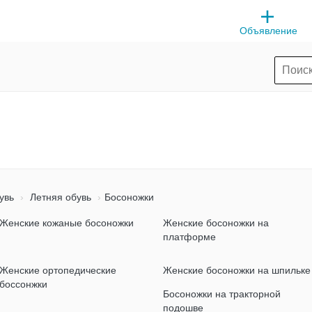
Объявление
увь
Летняя обувь
Босоножки
Женские кожаные босоножки
Женские босоножки на
платформе
Женские ортопедические
Женские босоножки на шпильке
боссонжки
Босоножки на тракторной
подошве