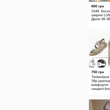
600 грн
1048. Босо
шкіряні Lof
Данія 38-38
38, 39
750 грн
Timberland-
39p,оригін
комфортні
сандалі,бо