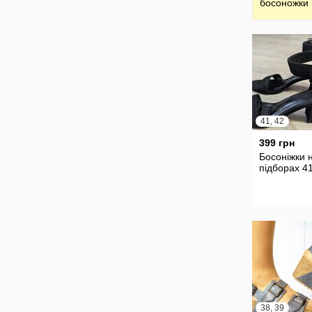
босоножки
41, 42
399 грн
Босоніжки 
підборах 4
38, 39