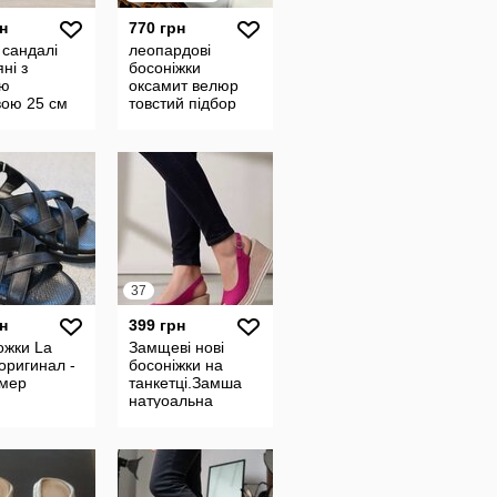
н
770 грн
 сандалі
леопардові
ні з
босоніжки
ою
оксамит велюр
вою 25 см
товстий підбор
а
37
н
399 грн
ожки La
Замщеві нові
оригинал -
босоніжки на
змер
танкетці.Замша
натуоальна