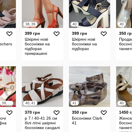
38, 39
40
40
399 грн
399 грн
350 гр
Шкіряні нові
Шкіряні нові
Прода
echers
босоніжки на
босоніжки на
босоні
підборах
підборах
танкет
прикрашені
квітами
35, 36, 37, 38, 39, 40, 41
40, 41
41
40
370 грн
350 грн
1450 
очі
р 7 / 40-41 26 см
Босоніжки Clark
Женск
Ціна
білі літні шкіряні
41
босон
босоніжки сандалі
танкет