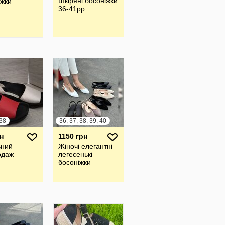
Шкіряні босоніжки
іжки
36-41рр.
 38
36, 37, 38, 39, 40
н
1150 грн
ьний
Жіночі елегантні
одаж
легесенькі
босоніжки