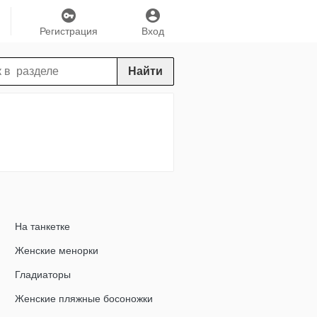
Регистрация
Вход
Найти
На танкетке
Женские менорки
Гладиаторы
Женские пляжные босоножки