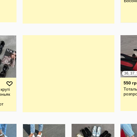
Босон
36, 37,
550 гр
Тотал
круті
розпр
оньяк
рт
ий
Тм