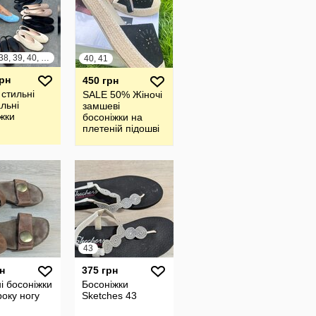
36, 37, 38, 39, 40, 41
40, 41
грн
450 грн
 стильні
SALE 50% Жіночі
льні
замшеві
жки
босоніжки на
плетеній підошві
43
н
375 грн
і босоніжки
Босоніжки
оку ногу
Sketches 43