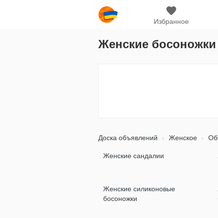
Избранное
Женские босоножки
Доска объявлений
Женское
Об
Женские сандалии
Женские силиконовые
босоножки