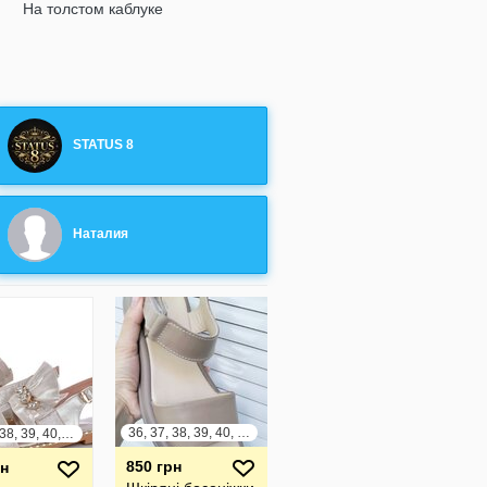
На толстом каблуке
STATUS 8
Наталия
36, 37, 38, 39, 40, 41
36, 37, 38, 39, 40, 41
850 грн
рн