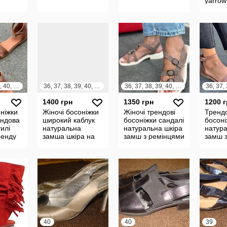
yarrow
canvas
26 см
36, 37, 38, 39, 40, 41
36, 37, 38, 39, 40, 41
36, 37, 38, 39, 40, 41
1400 грн
1350 грн
1200 
оніжки
Жіночі босоніжки
Жіночі трендові
Трендо
ендова
широкий каблук
босоніжки сандалі
босоні
илі
натуральна
натуральна шкіра
натура
ренду
замша шкіра на
замш з ремінцями
замш 
 шкіра
низькому каблуку
пʼятка 
herme
40
40
39