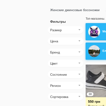
Женские джинсовые босоножки
Топ-магазины.
Фильтры
Размер
Me
Цена
Ел
Бренд
Цвет
Состояние
Регион
38
Сортировка
550 грн