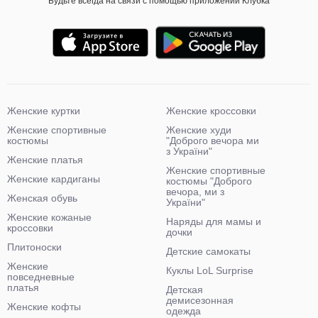
Будьте всегда на связи с помощью приложений Клубка
Женские куртки
Женские кроссовки
Женские спортивные
Женские худи
костюмы
"Доброго вечора ми
з України"
Женские платья
Женские спортивные
Женские кардиганы
костюмы "Доброго
вечора, ми з
Женская обувь
України"
Женские кожаные
Наряды для мамы и
кроссовки
дочки
Плитоноски
Детские самокаты
Женские
Куклы LoL Surprise
повседневные
платья
Детская
демисезонная
Женские кофты
одежда