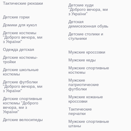
Тактические рюкзаки
Детские худи
"Доброго вечора, ми
з України"
Детские горки
Детская
Домики для кукол
демисезонная обувь
Детские костюмы
Детские столики и
"Доброго вечора, ми
стульчики
з України"
Одежда детская
Мужские кроссовки
Детские костюмы-
Мужские кеды
тройки
Мужские спортивные
Детские школьные
костюмы
костюмы
Мужские
Детские футболки
патриотические
"Доброго вечора, ми
футболки
з України"
Мужские кожаные
Детские спортивные
кроссовки
костюмы "Доброго
вечора, ми з
Тактические
України"
перчатки
Детские велосипеды
Мужские спортивные
штаны