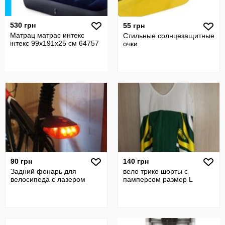
530 грн
55 грн
Матрац матрас интекс
Стильные солнцезащитные
інтекс 99х191х25 см 64757
очки
90 грн
140 грн
Задний фонарь для
вело трико шорты c
велосипеда с лазером
памперсом размер L