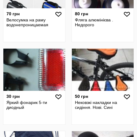
70 грн
80 грн
Велосумка на раму
Фляга алюмінієва .
водонепроницаемая
Недорого
30 грн
50 грн
Яркий фонарик 5-ти
Нековзкі накладки на
диодный
сидіння. Нові. Сині