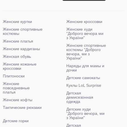
Женские куртки
Женские кроссовки
Женские спортивные
Женские худи
костюмы
"Доброго вечора ми
з України"
Женские платья
Женские спортивные
Женские кардиганы
костюмы "Доброго
вечора, ми з
Женская обувь
України"
Женские кожаные
Наряды для мамы и
кроссовки
дочки
Плитоноски
Детские самокаты
Женские
Куклы LoL Surprise
повседневные
платья
Детская
демисезонная
Женские кофты
одежда
Тактические рюкзаки
Детские худи
"Доброго вечора, ми
з України"
Детские горки
Детская