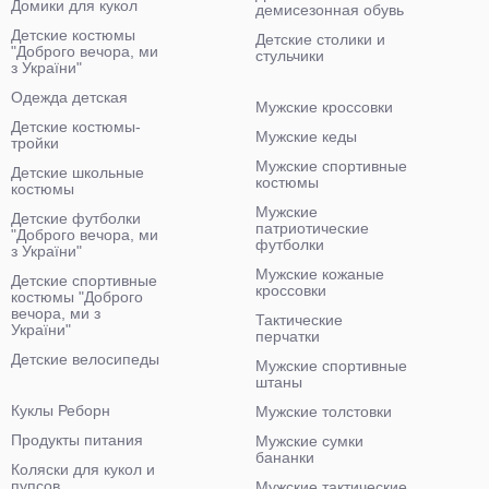
Домики для кукол
демисезонная обувь
Детские костюмы
Детские столики и
"Доброго вечора, ми
стульчики
з України"
Одежда детская
Мужские кроссовки
Детские костюмы-
Мужские кеды
тройки
Мужские спортивные
Детские школьные
костюмы
костюмы
Мужские
Детские футболки
патриотические
"Доброго вечора, ми
футболки
з України"
Мужские кожаные
Детские спортивные
кроссовки
костюмы "Доброго
вечора, ми з
Тактические
України"
перчатки
Детские велосипеды
Мужские спортивные
штаны
Куклы Реборн
Мужские толстовки
Продукты питания
Мужские сумки
бананки
Коляски для кукол и
пупсов
Мужские тактические