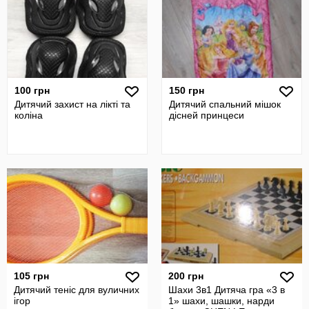
100 грн
150 грн
Дитячий захист на лікті та
Дитячий спальний мішок
коліна
дісней принцеси
105 грн
200 грн
Дитячий теніс для вуличних
Шахи 3в1 Дитяча гра «3 в
ігор
1» шахи, шашки, нарди