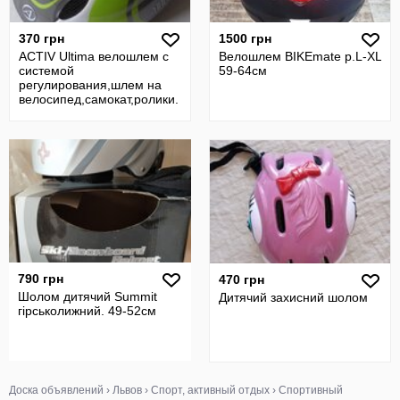
370 грн
1500 грн
ACTIV Ultima велошлем с
Велошлем BIKEmate р.L-XL
системой
59-64см
регулирования,шлем на
велосипед,самокат,ролики.
790 грн
470 грн
Шолом дитячий Summit
Дитячий захисний шолом
гірськолижний. 49-52см
Доска объявлений
›
Львов
›
Спорт, активный отдых
›
Спортивный