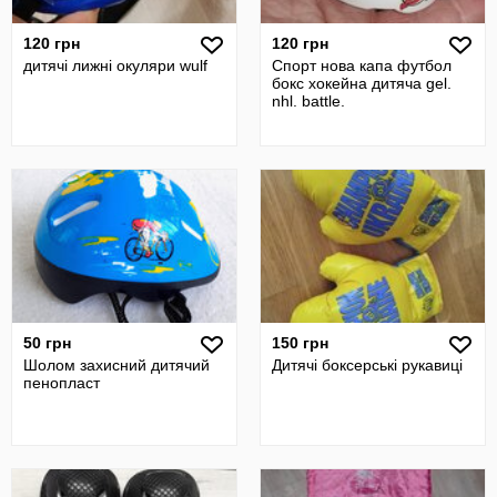
120 грн
120 грн
дитячі лижні окуляри wulf
Спорт нова капа футбол
бокс хокейна дитяча gel.
nhl. battle.
50 грн
150 грн
Шолом захисний дитячий
Дитячі боксерські рукавиці
пенопласт