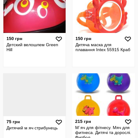
150 грн
150 грн
Детский велошлем Green
Дитяча маска для
Hill
плавання Intex 55915 Краб
215 грн
75 грн
М´яч для фітнесу. Мяч для
Дитячий м яч стрибунець
фитнеса. Дитячі та дорослі.
Фитбол