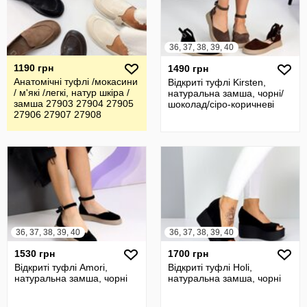
36, 37, 38, 39, 40
1190 грн
1490 грн
Анатомічні туфлі /мокасини
Відкриті туфлі Kirsten,
/ м'які /легкі, натур шкіра /
натуральна замша, чорні/
замша 27903 27904 27905
шоколад/сіро-коричневі
27906 27907 27908
36, 37, 38, 39, 40
36, 37, 38, 39, 40
1530 грн
1700 грн
Відкриті туфлі Amori,
Відкриті туфлі Holi,
натуральна замша, чорні
натуральна замша, чорні