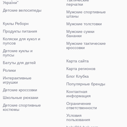
Тактические
України"
перчатки
Детские велосипеды
Мужские спортивные
штаны
Куклы Реборн
Мужские толстовки
Продукты питания
Мужские сумки
бананки
Коляски для кукол и
пупсов
Мужские тактические
кроссовки
Детские куклы и
пупсы
Карта сайта
Батуты для детей
Карта регионов
Ролики
Блог Клубка
Интерактивные
игрушки
Популярные бренды
Детские кроссовки
Контактная
информация
Школьные рюкзаки
Ограничение
Детские спортивные
ответственности
костюмы
Условия
пользования