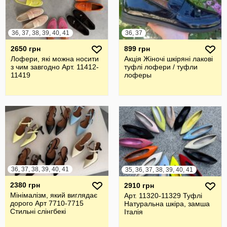
36, 37, 38, 39, 40, 41
36, 37
2650 грн
899 грн
Лофери, які можна носити
Акція Жіночі шкіряні лакові
з чим завгодно Арт. 11412-
туфлі лофери / туфли
11419
лоферы
36, 37, 38, 39, 40, 41
35, 36, 37, 38, 39, 40, 41
2380 грн
2910 грн
Мінімалізм, який виглядає
Арт. 11320-11329 Туфлі
дорого Арт 7710-7715
Натуральна шкіра, замша
Стильні слінгбекі
Італія