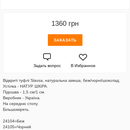
1360 грн
ЗАКАЗАТЬ
Задать вопрос
В Избранное
Відкриті туфлі Slavsa, натуральна замша, беж/чорні/шоколад.
Устілка - НАТУР. ШКІРА.
Підошва - 1,5 см/1 см.
Виробник - Україна.
На середню стопу.
Більшомірять.
24104=Беж
24105=Чорний