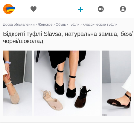
Доска объявлений
›
Женское
›
Обувь
›
Туфли
›
Классические туфли
Відкриті туфлі Slavsa, натуральна замша, беж/
чорні/шоколад