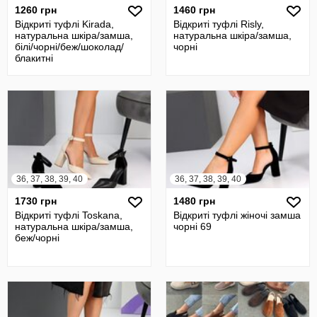
1260 грн
1460 грн
Відкриті туфлі Kirada,
Відкриті туфлі Risly,
натуральна шкіра/замша,
натуральна шкіра/замша,
білі/чорні/беж/шоколад/
чорні
блакитні
36, 37, 38, 39, 40
36, 37, 38, 39, 40
1730 грн
1480 грн
Відкриті туфлі Toskana,
Відкриті туфлі жіночі замша
натуральна шкіра/замша,
чорні 69
беж/чорні