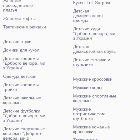
Женские
Куклы LoL Surprise
повседневные
платья
Детская
демисезонная
Женские кофты
одежда
Тактические рюкзаки
Детские худи
"Доброго вечора, ми
з України"
Детские горки
Детская
Домики для кукол
демисезонная обувь
Детские костюмы
Детские столики и
"Доброго вечора, ми
стульчики
з України"
Одежда детская
Мужские кроссовки
Детские костюмы-
Мужские кеды
тройки
Мужские спортивные
Детские школьные
костюмы
костюмы
Мужские
Детские футболки
патриотические
"Доброго вечора, ми
футболки
з України"
Мужские кожаные
Детские спортивные
кроссовки
костюмы "Доброго
вечора, ми з