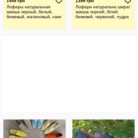
1449 грн
1399 грн
Лоферы натуральная
Лофери натуральна шкіра/
замша черный, белый,
замша чорний, білий,
бежевый, малиновый, хаки
бежевий, червоний, пудра