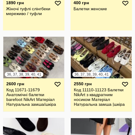
1890 грн
400 грн
Жіночі туфлі слінгбеки
Балетки женские
мереживо / туфли
36, 37, 38, 39, 40, 41
36, 37, 38, 39, 40, 41
2600 грн
2550 грн
Код 11671-11679
Код 11110-11123 Балетки
Анатомічні балетки
NikArt з квадратним
barefoot NikArt Матеріал
носиком Матеріал
Натуральна замша/шкіра
Натуральна замша |шкіра
Італія