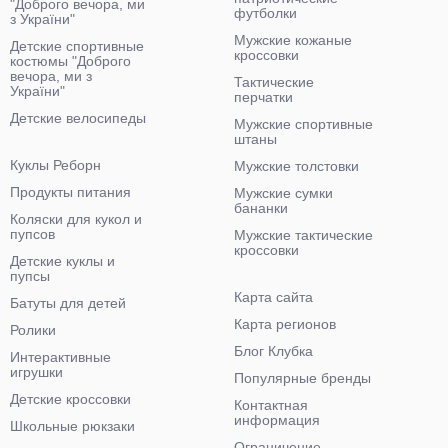
"Доброго вечора, ми
футболки
з України"
Мужские кожаные
Детские спортивные
кроссовки
костюмы "Доброго
вечора, ми з
Тактические
України"
перчатки
Детские велосипеды
Мужские спортивные
штаны
Куклы Реборн
Мужские толстовки
Продукты питания
Мужские сумки
бананки
Коляски для кукол и
пупсов
Мужские тактические
кроссовки
Детские куклы и
пупсы
Карта сайта
Батуты для детей
Карта регионов
Ролики
Блог Клубка
Интерактивные
игрушки
Популярные бренды
Детские кроссовки
Контактная
информация
Школьные рюкзаки
Ограничение