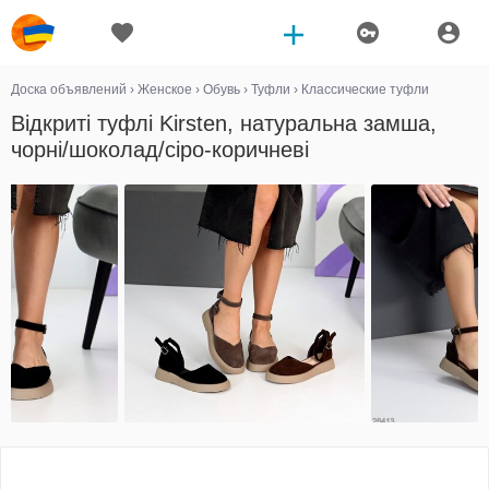
Доска объявлений
›
Женское
›
Обувь
›
Туфли
›
Классические туфли
Відкриті туфлі Kirsten, натуральна замша,
чорні/шоколад/сіро-коричневі