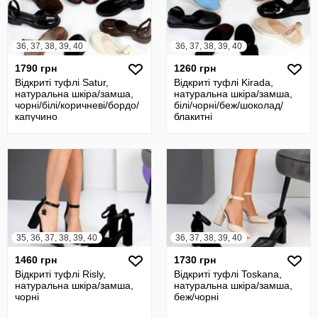
36, 37, 38, 39, 40
36, 37, 38, 39, 40
1790 грн
1260 грн
Відкриті туфлі Satur,
Відкриті туфлі Kirada,
натуральна шкіра/замша,
натуральна шкіра/замша,
чорні/білі/коричневі/бордо/
білі/чорні/беж/шоколад/
капучино
блакитні
35, 36, 37, 38, 39, 40
36, 37, 38, 39, 40
1460 грн
1730 грн
Відкриті туфлі Risly,
Відкриті туфлі Toskana,
натуральна шкіра/замша,
натуральна шкіра/замша,
чорні
беж/чорні