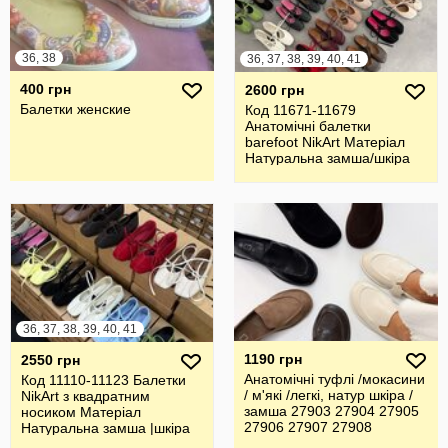
36, 38
36, 37, 38, 39, 40, 41
400 грн
2600 грн
Балетки женские
Код 11671-11679
Анатомічні балетки
barefoot NikArt Матеріал
Натуральна замша/шкіра
Італія
36, 37, 38, 39, 40, 41
1190 грн
2550 грн
Анатомічні туфлі /мокасини
Код 11110-11123 Балетки
/ м'які /легкі, натур шкіра /
NikArt з квадратним
замша 27903 27904 27905
носиком Матеріал
27906 27907 27908
Натуральна замша |шкіра