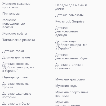
Женские кожаные
Наряды для мамы и
кроссовки
дочки
Плитоноски
Детские самокаты
Женские
Куклы LoL Surprise
повседневные
платья
Детская
демисезонная
Женские кофты
одежда
Тактические рюкзаки
Детские худи
"Доброго вечора, ми
з України"
Детские горки
Детская
Домики для кукол
демисезонная обувь
Детские костюмы
Детские столики и
"Доброго вечора, ми
стульчики
з України"
Одежда детская
Мужские кроссовки
Детские костюмы-
Мужские кеды
тройки
Мужские спортивные
Детские школьные
костюмы
костюмы
Мужские
Детские футболки
патриотические