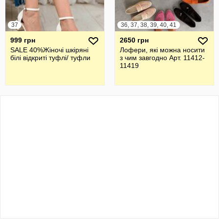
37
36, 37, 38, 39, 40, 41
999 грн
2650 грн
SALE 40%Жіночі шкіряні
Лофери, які можна носити
білі відкриті туфлі/ туфли
з чим завгодно Арт. 11412-
11419