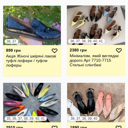
36, 37, 38, 39, 40, 41
36, 37
2380 грн
899 грн
Мінімалізм, який виглядає
Акція Жіночі шкіряні лакові
дорого Арт 7710-7715
туфлі лофери / туфли
Стильні слінгбекі
лоферы
35, 36, 37, 38, 39, 40, 41
36, 37, 38, 39, 40
2910 грн
1890 грн