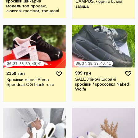
кросівки,шикарна
CAMPUS, чорні з білим,
модель,топ продаж,
замша
люксові кросівки, трендові
жіночі кросівки
36, 37, 38, 39, 40, 41
36, 37, 38, 39, 40, 41
999 грн
2150 грн
SALE Жіночі шкіряні
Кросівки жіночі Puma
кросівки / кроссовки Naked
Speedcat OG black roze
Wolfe