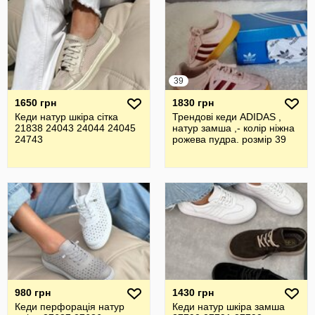
39
1650 грн
1830 грн
Кеди натур шкіра сітка
Трендові кеди ADIDAS ,
21838 24043 24044 24045
натур замша ,- колір ніжна
24743
рожева пудра. розмір 39
980 грн
1430 грн
Кеди перфорація натур
Кеди натур шкіра замша