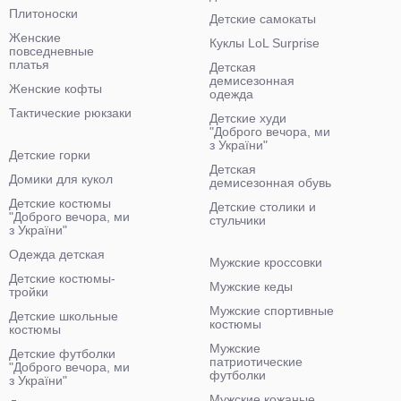
Плитоноски
Детские самокаты
Женские
Куклы LoL Surprise
повседневные
платья
Детская
демисезонная
Женские кофты
одежда
Тактические рюкзаки
Детские худи
"Доброго вечора, ми
з України"
Детские горки
Детская
Домики для кукол
демисезонная обувь
Детские костюмы
Детские столики и
"Доброго вечора, ми
стульчики
з України"
Одежда детская
Мужские кроссовки
Детские костюмы-
Мужские кеды
тройки
Мужские спортивные
Детские школьные
костюмы
костюмы
Мужские
Детские футболки
патриотические
"Доброго вечора, ми
футболки
з України"
Мужские кожаные