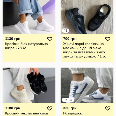
41
1130 грн
700 грн
Кросівки білі/ натуральна
Жіночі чорні кросівки на
шкіра 27832
масивній підошві з еко
шкіри та вставками з еко
замші та шнурівкою 41 р.
36, 37
1180 грн
320 грн
Кросівки текстильна сітка
Розпродаж