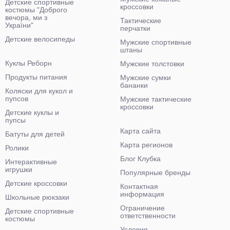
Детские спортивные
кроссовки
костюмы "Доброго
вечора, ми з
Тактические
України"
перчатки
Детские велосипеды
Мужские спортивные
штаны
Куклы Реборн
Мужские толстовки
Продукты питания
Мужские сумки
бананки
Коляски для кукол и
пупсов
Мужские тактические
кроссовки
Детские куклы и
пупсы
Карта сайта
Батуты для детей
Карта регионов
Ролики
Блог Клубка
Интерактивные
игрушки
Популярные бренды
Детские кроссовки
Контактная
информация
Школьные рюкзаки
Ограничение
Детские спортивные
ответственности
костюмы
Условия