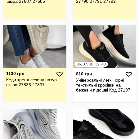
шкіра 27687 27686
27790 27791 27792
36, 37, 38, 39, 40
1130 грн
810 грн
Кеди тренд сезону натур
Універсальні легкі чорні
шкіра 27836 27837
текстильні кросівки на
бежевій підошві Код 27197