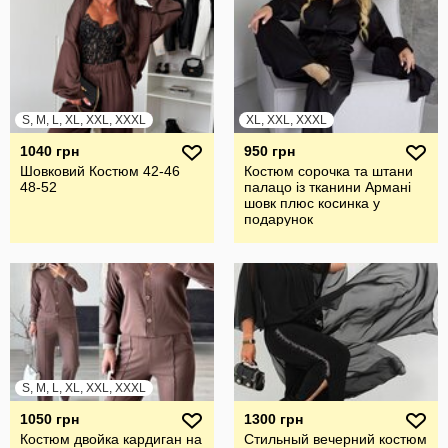
S, M, L, XL, XXL, XXXL
XL, XXL, XXXL
1040 грн
950 грн
Шовковий Костюм 42-46
Костюм сорочка та штани
48-52
палацо із тканини Армані
шовк плюс косинка у
подарунок
S, M, L, XL, XXL, XXXL
1050 грн
1300 грн
Костюм двойка кардиган на
Стильный вечерний костюм