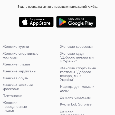
Будьте всегда на связи с помощью приложений Клубка
Женские куртки
Женские кроссовки
Женские спортивные
Женские худи
костюмы
"Доброго вечора ми
з України"
Женские платья
Женские спортивные
Женские кардиганы
костюмы "Доброго
вечора, ми з
Женская обувь
України"
Женские кожаные
Наряды для мамы и
кроссовки
дочки
Плитоноски
Детские самокаты
Женские
Куклы LoL Surprise
повседневные
платья
Детская