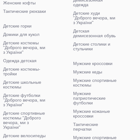
демисезонная
Женские кофты
одежда
Тактические рюкзаки
Детские худи
"Доброго вечора, ми
з України"
Детские горки
Детская
Домики для кукол
демисезонная обувь
Детские костюмы
Детские столики и
"Доброго вечора, ми
стульчики
з України"
Одежда детская
Мужские кроссовки
Детские костюмы-
Мужские кеды
тройки
Мужские спортивные
Детские школьные
костюмы
костюмы
Мужские
Детские футболки
патриотические
"Доброго вечора, ми
футболки
з України"
Мужские кожаные
Детские спортивные
кроссовки
костюмы "Доброго
вечора, ми з
Тактические
України"
перчатки
Детские велосипеды
Мужские спортивные