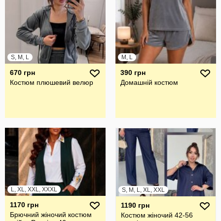
S, M, L
M, L
670 грн
390 грн
Костюм плюшевий велюр
Домашній костюм
L, XL, XXL, XXXL
S, M, L, XL, XXL
1170 грн
1190 грн
Брючний жiночий костюм
Костюм жіночий 42-56