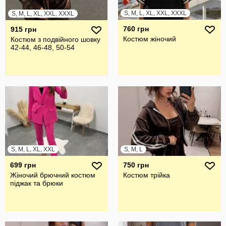
S, M, L, XL, XXL, XXXL
S, M, L, XL, XXL, XXXL
760 грн
915 грн
Костюм жіночий
Костюм з подвійного шовку
42-44, 46-48, 50-54
S, M, L, XL, XXL
S, M, L
699 грн
750 грн
Жіночий брючний костюм
Костюм трійка
піджак та брюки