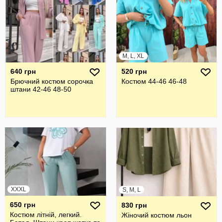
M, L, XL
640 грн
520 грн
Брючний костюм сорочка
Костюм 44-46 46-48
штани 42-46 48-50
XXXL
S, M, L
650 грн
830 грн
Костюм літній, легкий.
Жіночий костюм льон