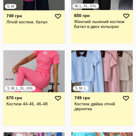
M, L, XL, XXL
S, M
650 грн
749 грн
Жіночий льняний костюм
Літній костюм, батал
Батал в двох кольорах
S, M, L, XL, XXL
S, M, L
670 грн
749 грн
Костюм 44-46, 46-48
Костюм двійка літній
двунитка