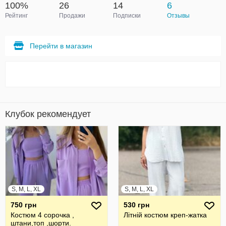
100%
26
14
6
Рейтинг
Продажи
Подписки
Отзывы
Перейти в магазин
Клубок рекомендует
S, M, L, XL
S, M, L, XL
750 грн
530 грн
Костюм 4 сорочка ,
Літній костюм креп-жатка
штани,топ ,шорти.