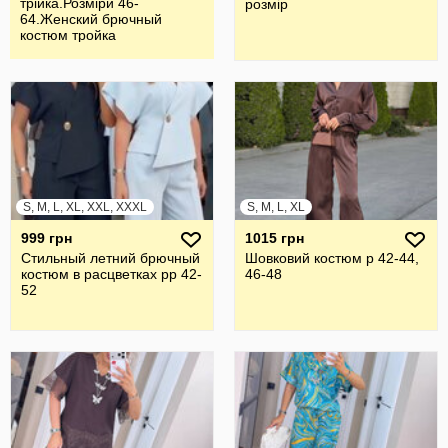
трiйка.Розмiри 46-
розмір
64.Женский брючный
костюм тройка
S, M, L, XL, XXL, XXXL
S, M, L, XL
999 грн
1015 грн
Стильный летний брючный
Шовковий костюм р 42-44,
костюм в расцветках рр 42-
46-48
52