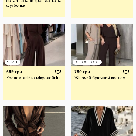
Батал. Штани креп жатка та
футболка.
S, M, L
XL, XXL, XXXL
699 грн
780 грн
Костюм двійка мікродайвінг
Жiночий брючний костюм