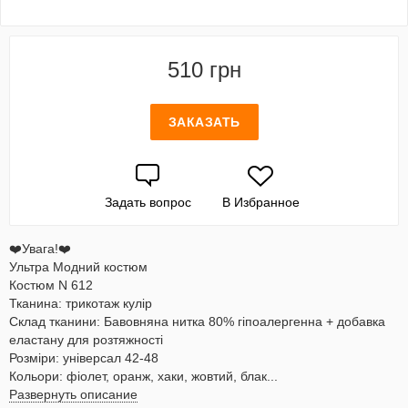
510 грн
ЗАКАЗАТЬ
Задать вопрос
В Избранное
❤️Увага!❤️
Ультра Модний костюм
Костюм N 612
Тканина: трикотаж кулір
Склад тканини: Бавовняна нитка 80% гіпоалергенна + добавка
еластану для розтяжності
Розміри: універсал 42-48
Кольори: фіолет, оранж, хаки, жовтий, блак...
Развернуть описание