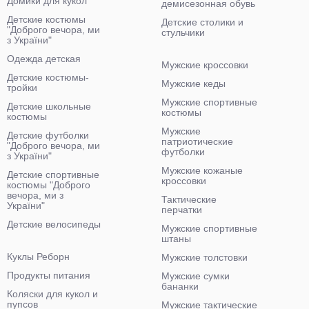
Домики для кукол
демисезонная обувь
Детские костюмы
Детские столики и
"Доброго вечора, ми
стульчики
з України"
Одежда детская
Мужские кроссовки
Детские костюмы-
Мужские кеды
тройки
Мужские спортивные
Детские школьные
костюмы
костюмы
Мужские
Детские футболки
патриотические
"Доброго вечора, ми
футболки
з України"
Мужские кожаные
Детские спортивные
кроссовки
костюмы "Доброго
вечора, ми з
Тактические
України"
перчатки
Детские велосипеды
Мужские спортивные
штаны
Куклы Реборн
Мужские толстовки
Продукты питания
Мужские сумки
бананки
Коляски для кукол и
пупсов
Мужские тактические