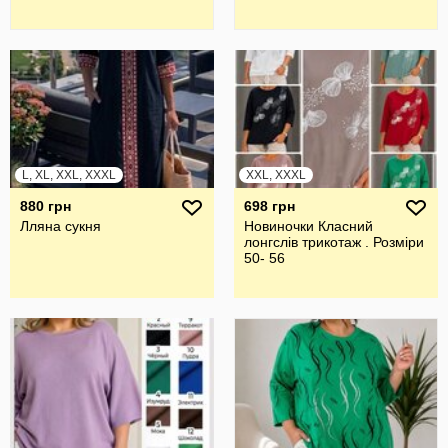
L, XL, XXL, XXXL
XXL, XXXL
880 грн
698 грн
Лляна сукня
Новиночки Класний
лонгслів трикотаж . Розміри
50- 56