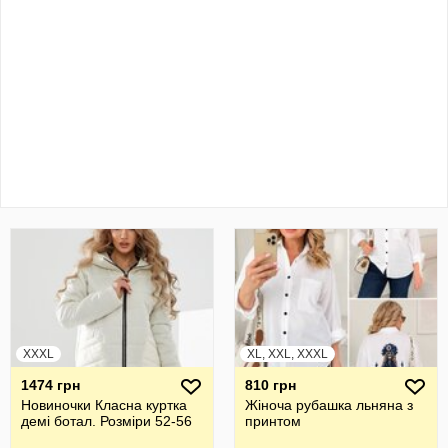
XXXL
XL, XXL, XXXL
1474 грн
810 грн
Новиночки Класна куртка
Жiноча рубашка льняна з
демі ботал. Розміри 52-56
принтом