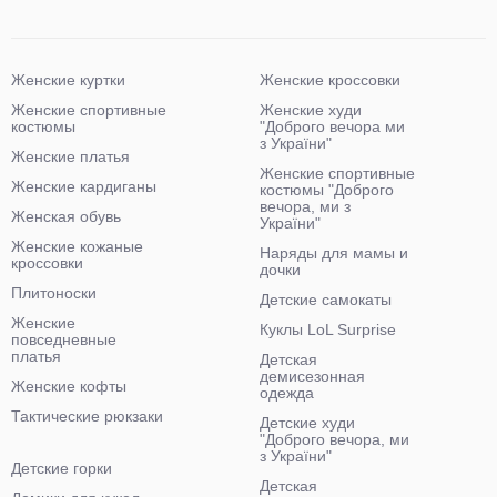
Женские куртки
Женские кроссовки
Женские спортивные
Женские худи
костюмы
"Доброго вечора ми
з України"
Женские платья
Женские спортивные
Женские кардиганы
костюмы "Доброго
вечора, ми з
Женская обувь
України"
Женские кожаные
Наряды для мамы и
кроссовки
дочки
Плитоноски
Детские самокаты
Женские
Куклы LoL Surprise
повседневные
платья
Детская
демисезонная
Женские кофты
одежда
Тактические рюкзаки
Детские худи
"Доброго вечора, ми
з України"
Детские горки
Детская