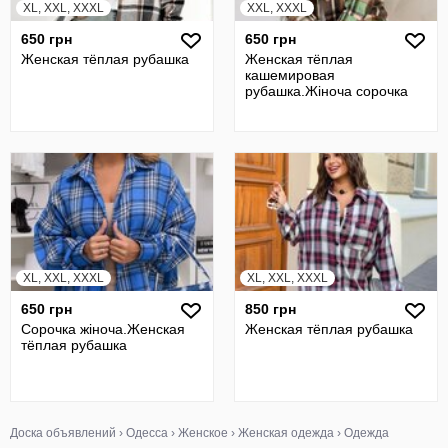
XL, XXL, XXXL
XXL, XXXL
650 грн
650 грн
Женская тёплая рубашка
Женская тёплая
кашемировая
рубашка.Жiноча сорочка
XL, XXL, XXXL
XL, XXL, XXXL
650 грн
850 грн
Сорочка жiноча.Женская
Женская тёплая рубашка
тёплая рубашка
Доска объявлений
›
Одесса
›
Женское
›
Женская одежда
›
Одежда