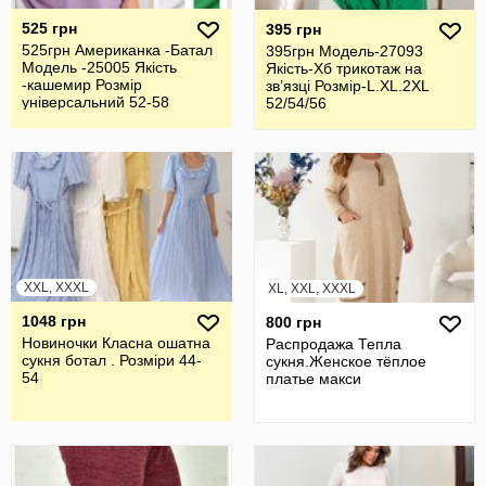
525 грн
395 грн
525грн Американка -Батал
395грн Модель-27093
Модель -25005 Якість
Якість-Хб трикотаж на
-кашемир Розмір
звʼязці Розмір-L.XL.2XL
універсальний 52-58
52/54/56
XXL, XXXL
XL, XXL, XXXL
1048 грн
800 грн
Новиночки Класна ошатна
Распродажа Тепла
сукня ботал . Розміри 44-
сукня.Женское тёплое
54
платье макси