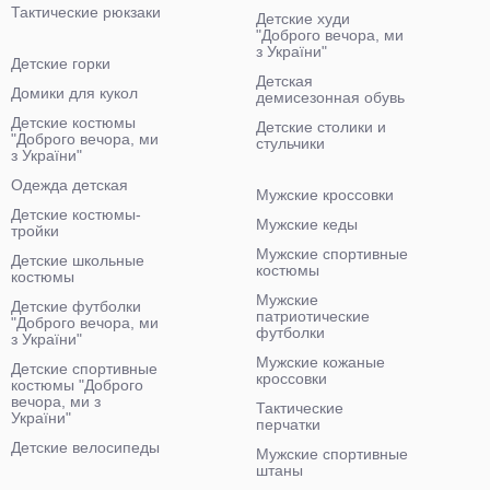
Тактические рюкзаки
Детские худи
"Доброго вечора, ми
з України"
Детские горки
Детская
Домики для кукол
демисезонная обувь
Детские костюмы
Детские столики и
"Доброго вечора, ми
стульчики
з України"
Одежда детская
Мужские кроссовки
Детские костюмы-
Мужские кеды
тройки
Мужские спортивные
Детские школьные
костюмы
костюмы
Мужские
Детские футболки
патриотические
"Доброго вечора, ми
футболки
з України"
Мужские кожаные
Детские спортивные
кроссовки
костюмы "Доброго
вечора, ми з
Тактические
України"
перчатки
Детские велосипеды
Мужские спортивные
штаны