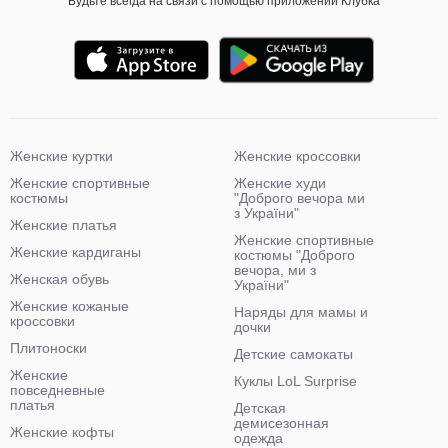
Будьте всегда на связи с помощью приложений Клубка
Женские куртки
Женские кроссовки
Женские спортивные
Женские худи
костюмы
"Доброго вечора ми
з України"
Женские платья
Женские спортивные
Женские кардиганы
костюмы "Доброго
вечора, ми з
Женская обувь
України"
Женские кожаные
Наряды для мамы и
кроссовки
дочки
Плитоноски
Детские самокаты
Женские
Куклы LoL Surprise
повседневные
платья
Детская
демисезонная
Женские кофты
одежда