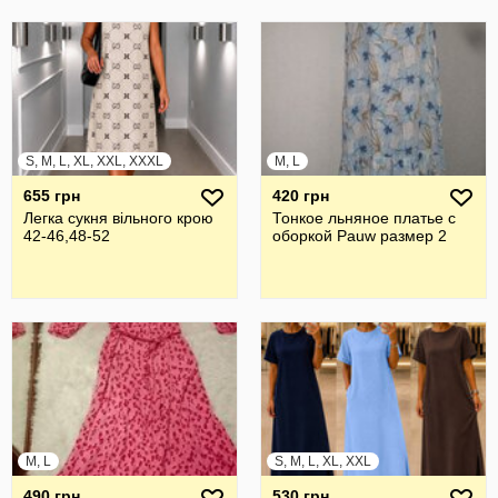
S, M, L, XL, XXL, XXXL
M, L
655 грн
420 грн
Легка сукня вільного крою
Тонкое льняное платье с
42-46,48-52
оборкой Pauw размер 2
M, L
S, M, L, XL, XXL
490 грн
530 грн