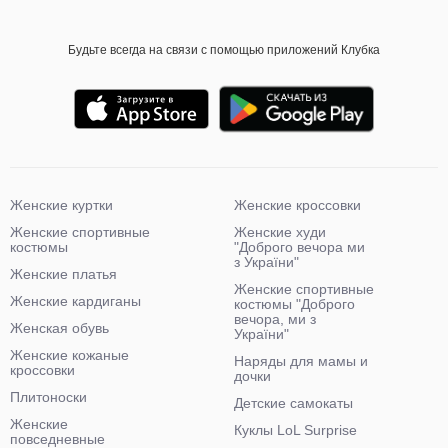
Будьте всегда на связи с помощью приложений Клубка
Женские куртки
Женские кроссовки
Женские спортивные
Женские худи
костюмы
"Доброго вечора ми
з України"
Женские платья
Женские спортивные
Женские кардиганы
костюмы "Доброго
вечора, ми з
Женская обувь
України"
Женские кожаные
Наряды для мамы и
кроссовки
дочки
Плитоноски
Детские самокаты
Женские
Куклы LoL Surprise
повседневные