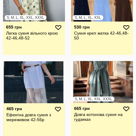
S, M, L, XL, XXL, XXXL
S, M, L, XL, XXL
655 грн
530 грн
Легка сукня вільного крою
Сукня креп жатка 42-46,48-
42-46,48-52
50
S, M, L, XL, XXL, XXXL
665 грн
465 грн
Довга котонова сукня на
Ефектна довга сукня з
гудзиках
мереживом 42-56р