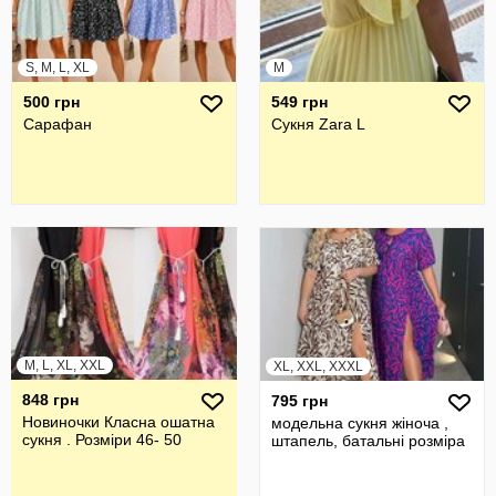
S, M, L, XL
M
500 грн
549 грн
Сарафан
Сукня Zara L
M, L, XL, XXL
XL, XXL, XXXL
848 грн
795 грн
Новиночки Класна ошатна
модельна сукня жіноча ,
сукня . Розміри 46- 50
штапель, батальні розміра