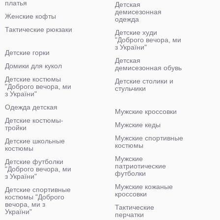
платья
Детская
демисезонная
Женские кофты
одежда
Тактические рюкзаки
Детские худи
"Доброго вечора, ми
з України"
Детские горки
Детская
Домики для кукол
демисезонная обувь
Детские костюмы
Детские столики и
"Доброго вечора, ми
стульчики
з України"
Одежда детская
Мужские кроссовки
Детские костюмы-
Мужские кеды
тройки
Мужские спортивные
Детские школьные
костюмы
костюмы
Мужские
Детские футболки
патриотические
"Доброго вечора, ми
футболки
з України"
Мужские кожаные
Детские спортивные
кроссовки
костюмы "Доброго
вечора, ми з
Тактические
України"
перчатки