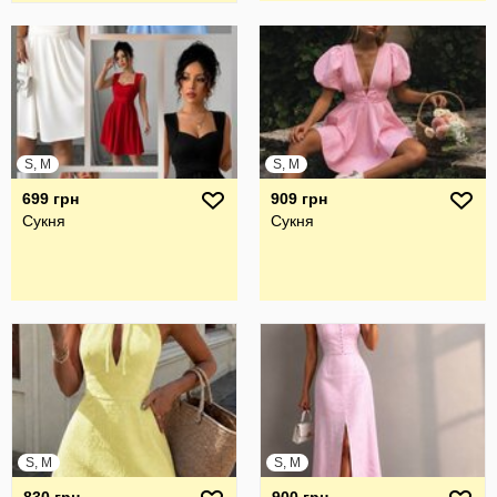
S, M
S, M
699 грн
909 грн
Сукня
Сукня
S, M
S, M