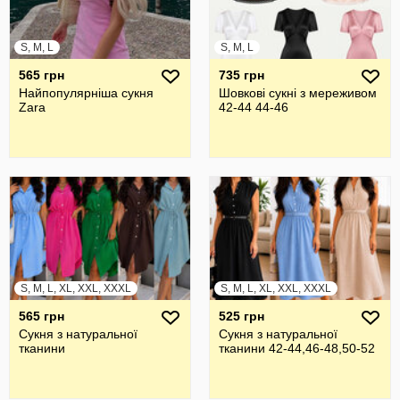
S, M, L
S, M, L
565 грн
735 грн
Найпопулярніша сукня
Шовкові сукні з мереживом
Zara
42-44 44-46
S, M, L, XL, XXL, XXXL
S, M, L, XL, XXL, XXXL
565 грн
525 грн
Сукня з натуральної
Сукня з натуральної
тканини
тканини 42-44,46-48,50-52